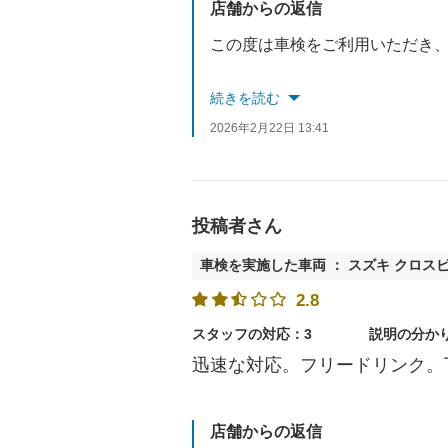
店舗からの返信
整備士へのお褒めのお言葉、大変嬉しく拝見いたしました。一方で、フロント対応につき
続きを読む
2026年2月22日 13:41
今後も「早く・分かりやすく・安心できる」車検
投稿者さん
車検を実施した車両 ： スズキ クロス
2.8
スタッフの対応：3
説明の分か
迅速な対応。フリードリンク。
店舗からの返信