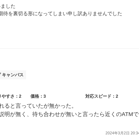
いました
して、ご期待を裏切る形になってしまい申し訳ありませんでした
添えるよう精進してまいりますので今後ともよろしくお願いいたします
す。
ヴ キャンバス
りやすさ：2
価格：3
対応スピード：2
れると言っていたが無かった。
説明が無く、待ち合わせが無いと言ったら近くのATMで
2024年3月2日 20:3