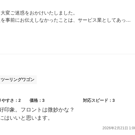
、大変ご迷惑をおかけいたしました。
しなかったことは、サービス業としてあってはならないミスであると痛感しております。
お客様の信頼を裏切る形となり、誠に申し訳ございません。
共有し、サービスの改善に全力を尽くしてまいります。
ィツーリングワゴン
りやすさ：2
価格：3
対応スピード：3
好印象。フロントは微妙かな？
にはいいと思います。
2026年2月21日 1:0