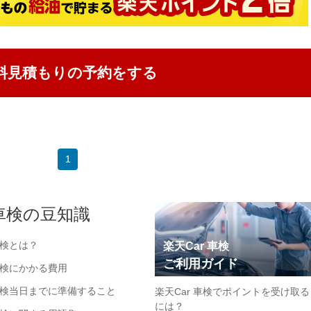
料見積もりの予約をする
1
車検の豆知識
検とは？
楽天Car 車検
ご利用ガイド
検にかかる費用
検当日までに準備すること
楽天Car 車検でポイントを受け取る
には？