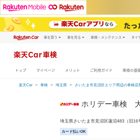
車を買う
車を売る
車検・メンテナンス
タイ
試乗・商談
楽天Car車買取
車検予約
キズ修理予約
新車
楽天Car車検
洗車・コーティン
メンテナンス管理
トップ
マイページ
メリット
ご利用ガイド
車検の基
楽天Car
車検
埼玉県
さいたま市見沼区エリア周辺の車検店
ホリデー車検 
埼玉県さいたま市見沼区蓮沼483（旧1
カード払いOK