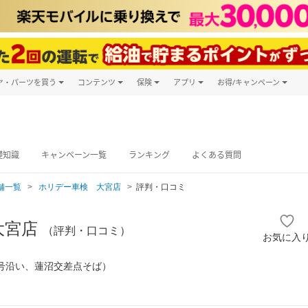
ヤ・パーツを買う
コンテンツ
保険
アプリ
お得/キャンペーン
楽天Carマガジン
キャンペーン
タイヤ・パーツ購入
自動車保険
楽天Carアプリ
自動車カタログ
タイヤ交換サービス
楽天マイカー
グ予約
礎知識
キャンペーン一覧
ランキング
よくある質問
舗一覧
ホリデー車検 大宮店
評判・口コミ
大宮店
（評判・口コミ）
お気に入
6号沿い、蓮沼交差点そば）