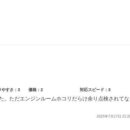
けてまいりますので
しております
りやすさ：3
価格：2
対応スピード：3
た。ただエンジンルームホコリだらけ余り点検されてな
2025年7月17日 21:2