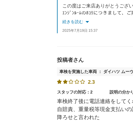
この度はご来店ありがとうござ
ｴﾝｼﾞﾝﾙｰﾑのﾎｺﾘにつきま
至らない点を改善させて頂き、ご期待に
続きを読む
またのご利用お待ちしておりま
2025年7月19日 15:37
投稿者さん
車検を実施した車両 ： ダイハツ ムー
2.3
スタッフの対応：2
説明の分か
車検終了後に電話連絡をしてく
自賠責、重量税等現金支払いの
降ろせと言われた