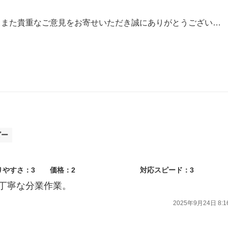
この度は車検をご利用いただき、また貴重なご意見をお寄せいただき誠にありがとうございます。
ましてはご期待に沿えない点があり、申し訳ございません。いただいたご意見を真摯に受け止め、よりご満足いただける接客を目指して改善に努めてまいります。
を提供できるよう努めてまいりますので、またのご利用を心よりお待ちしております。
ビー
りやすさ：3
価格：2
対応スピード：3
丁寧な分業作業。
2025年9月24日 8:1