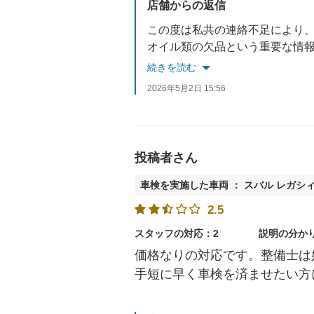
店舗からの返信
この度は私共の連絡不足により
オイル類の欠品という重要な情報を事前にお伝え
せっかく足をお運びいただいた
続きを読む
頂いたご意見をスタッフ全員で
2026年5月2日 15:56
投稿者さん
車検を実施した車両 ： スバル レガシ
2.5
スタッフの対応：2
説明の分か
価格なりの対応です。整備士は
手短に早く車検を済ませたい方