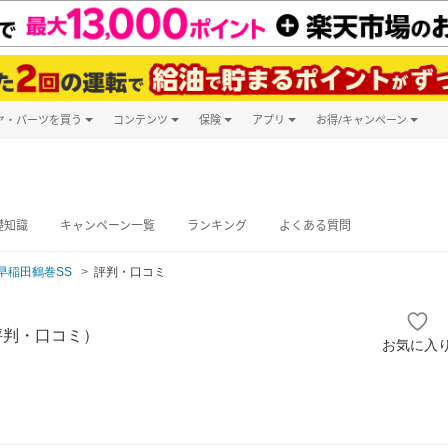
ヤ・パーツを買う
コンテンツ
保険
アプリ
お得/キャンペーン
楽天Carマガジン
キャンペーン
タイヤ・パーツ購入
自動車保険
楽天Carアプリ
自動車カタログ
タイヤ交換サービス
楽天マイカー
グ予約
礎知識
キャンペーン一覧
ランキング
よくある質問
早稲田鶴巻SS
評判・口コミ
評判・口コミ）
お気に入