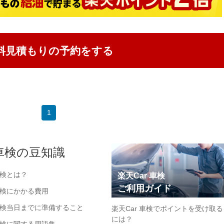
料見積もりの予約をする
1
車検の豆知識
検とは？
楽天Car 車検
ご利用ガイド
検にかかる費用
検当日までに準備すること
楽天Car 車検でポイントを受け取る
には？