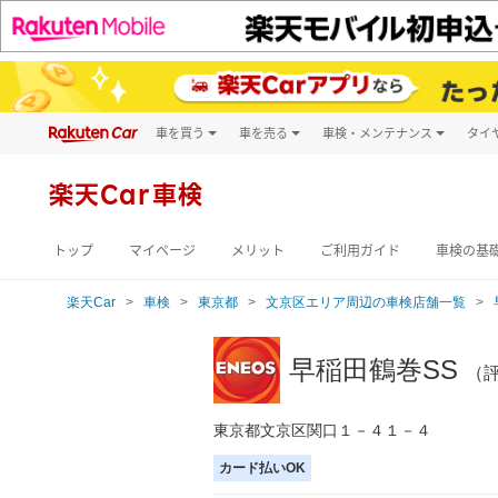
車を買う
車を売る
車検・メンテナンス
タイ
試乗・商談
楽天Car車買取
車検予約
キズ修理予約
新車
楽天Car車検
洗車・コーティン
メンテナンス管理
トップ
マイページ
メリット
ご利用ガイド
車検の基
楽天Car
車検
東京都
文京区エリア周辺の車検店舗一覧
早稲田鶴巻SS
（
東京都文京区関口１－４１－４
カード払いOK