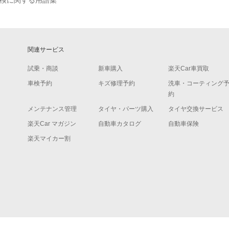
検に関する用語集
関連サービス
試乗・商談
新車購入
楽天Car車買取
車検予約
キズ修理予約
洗車・コーティング
約
メンテナンス管理
タイヤ・パーツ購入
タイヤ交換サービス
楽天Car マガジン
自動車カタログ
自動車保険
楽天マイカー割