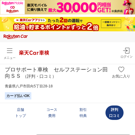
楽天Car車検
ログイン
メニュー
プロサポート車検 セルフステーション田
向ＳＳ
（評判・口コミ）
お気に入り
青森県八戸市田向5丁目28-18
カード払いOK
店舗
コース
割引
評判
トップ
費用
特典
口コミ