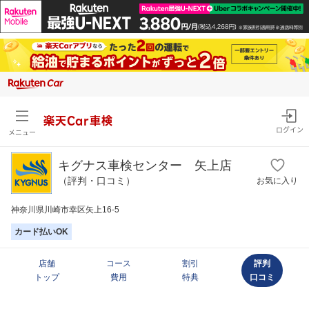
楽天Car車検
ログイン
メニュー
キグナス車検センター 矢上店
（評判・口コミ）
お気に入り
神奈川県川崎市幸区矢上16-5
カード払いOK
店舗
コース
割引
評判
トップ
費用
特典
口コミ