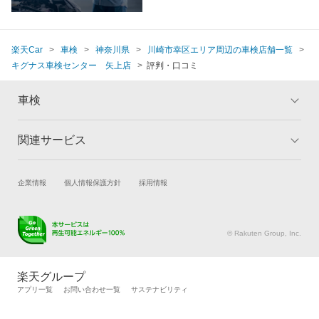
楽天Car
車検
神奈川県
川崎市幸区エリア周辺の車検店舗一覧
キグナス車検センター 矢上店
評判・口コミ
車検
関連サービス
トップ
マイページ
メリット
ご利用ガイド
試乗・商談
新車購入
企業情報
個人情報保護方針
採用情報
車検の基礎知識
キャンペーン一覧
楽天Car車買取
車検予約
ランキング
よくある質問
キズ修理予約
洗車・コーティング予約
© Rakuten Group, Inc.
メンテナンス管理
タイヤ・パーツ購入
タイヤ交換サービス
楽天Car マガジン
楽天グループ
自動車カタログ
自動車保険
アプリ一覧
お問い合わせ一覧
サステナビリティ
楽天マイカー割