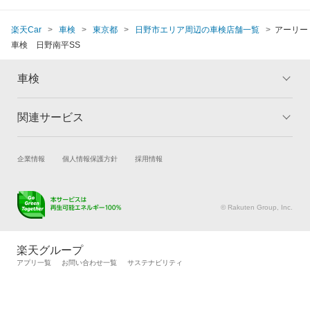
楽天Car
車検
東京都
日野市エリア周辺の車検店舗一覧
アーリー
車検 日野南平SS
車検
関連サービス
トップ
マイページ
メリット
ご利用ガイド
試乗・商談
新車購入
企業情報
個人情報保護方針
採用情報
車検の基礎知識
キャンペーン一覧
楽天Car車買取
車検予約
ランキング
よくある質問
キズ修理予約
洗車・コーティング予約
© Rakuten Group, Inc.
メンテナンス管理
タイヤ・パーツ購入
タイヤ交換サービス
楽天Car マガジン
楽天グループ
自動車カタログ
自動車保険
アプリ一覧
お問い合わせ一覧
サステナビリティ
楽天マイカー割