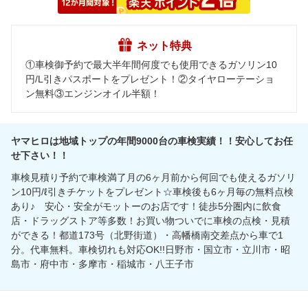
ネット特典
①車検御予約で最大半年間何度でも使用できるガソリン10
円/L引きパスポートをプレゼント！②タイヤローテーショ
ン無料③エンジンオイル半額！
ヤマヒロは地域トップの年間9000台の車検実績！！安心してお任
せ下さい！！
車検見積り予約で車検満了月の6ヶ月前から何回でも使えるガソリ
ン10円/ℓ引きチケットをプレゼント☆車検後も6ヶ月毎の無料点検
あり♪ 安心・安全がモットーのお店です！徒歩5分圏内に飲食
店・ドラッグストア等多数！お買い物ついでに車検の点検・見積
ができる！都道173号（北野街道）・高幡橋南交差点から車で1
分。代車無料。車検切れも対応OK!!日野市・国立市・立川市・昭
島市・府中市・多摩市・稲城市・八王子市