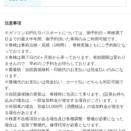
注意事項
※ガソリン10円/L引パスポートについては、御予約日～車検満了
日までの最大半年間、御予約頂いた車両のみご利用可能です。
※車検は事前点検・見積（1時間）、車検実施ともにご予約制とな
っております。
※車検は満了日の2ヶ月前から承っております。有効期限は変わり
ませんので、早めのご予約をお待ちしております。
※重量税・自賠責保険料・印紙代のお支払いは現金払いのみにな
ります。
※整備代のお支払いは現金払い、カード払いどちらも対応可能で
す。
※自賠責保険の更新は、車検時に当店にて承ります。(証券お持ち
込みの場合は、一部追加料金が発生する場合がございます。)
※外国車の場合、別途11,000円（消費税込）の追加料金が発生す
る場合があります。
※検査不合格項目がある場合及び各種調整・整備が必要になった
場合は、追加で整備代、修理代等が必要となります。
※「エコカー減税対象車」「エコカー」「新車登録後１3年以上経