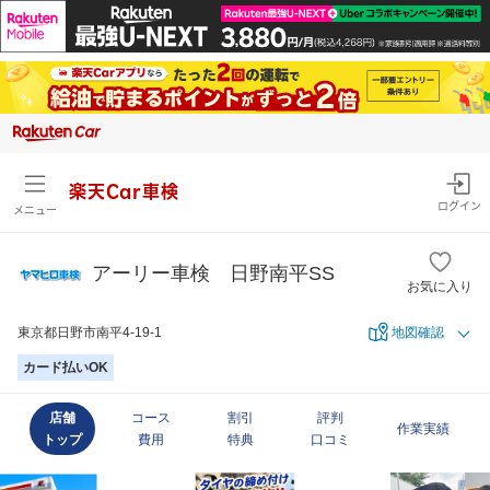
楽天Car車検
ログイン
メニュー
アーリー車検 日野南平SS
お気に入り
東京都日野市南平4-19-1
地図確認
カード払いOK
店舗
コース
割引
評判
作業実績
トップ
費用
特典
口コミ