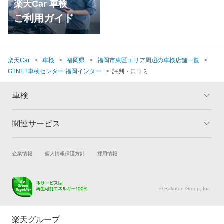
楽天Car 車検
ご利用ガイド
楽天Car
車検
福岡県
福岡市東区エリア周辺の車検店舗一覧
GTNET車検センター 福岡インター
評判・口コミ
車検
関連サービス
トップ
マイページ
メリット
ご利用ガイド
試乗・商談
新車購入
企業情報
個人情報保護方針
採用情報
車検の基礎知識
キャンペーン一覧
楽天Car車買取
車検予約
ランキング
よくある質問
キズ修理予約
洗車・コーティング予約
© Rakuten Group, Inc.
メンテナンス管理
タイヤ・パーツ購入
タイヤ交換サービス
楽天Car マガジン
楽天グループ