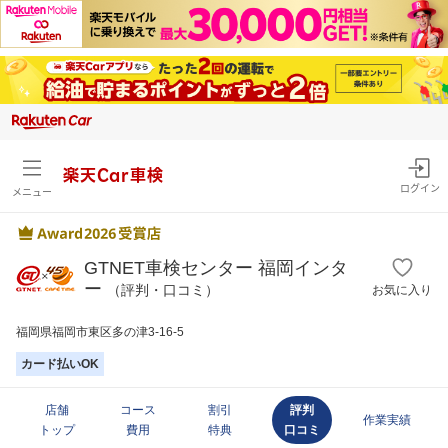
楽天Car車検
ログイン
メニュー
GTNET車検センター 福岡インタ
ー
（評判・口コミ）
お気に入り
福岡県福岡市東区多の津3-16-5
カード払いOK
店舗
コース
割引
評判
作業実績
トップ
費用
特典
口コミ