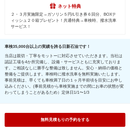
ネット特典
２・３月実施限定→ガソリン５円/L引き券６回分、BOXテ
ィッシュ２０箱プレゼント！共通特典→車検時、撥水洗車
サービス！
車検35,000台以上の実績を誇る日新石油です！
当店は親切・丁寧をモットーに対応させていただきます。当社は
認証工場を4か所完備し、設備・サービスともに充実しておりま
す。ご相談なしに勝手な整備は致しません。安心・納得の価格と
整備をご提供します。車検時に撥水洗車を無料実施いたします。
事前見積は、早くても車検満了日の１ヶ月半前頃を目安にお申し
込みください。(事前見積から車検実施までの間にお車の状態が変
わってしまうことがあるため）定休日1/1〜1/3
無料見積もりの予約をする