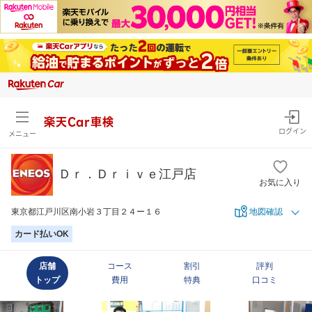
楽天Car車検
ログイン
メニュー
Ｄｒ．Ｄｒｉｖｅ江戸店
お気に入り
東京都江戸川区南小岩３丁目２４ー１６
地図確認
カード払いOK
店舗
コース
割引
評判
トップ
費用
特典
口コミ