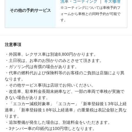
洗車・コーティング
｜
キズ修理
※コーティングについては車検予約フ
その他の予約サービス
ォームから車検との同時予約が可能で
す。
注意事項
・外国車、レクサス車は別途8,800円かかります。
・土日祝は、お車のお預かりのみとさせて頂きます。
・ガソリン代は有償の場合があります。
・代車の燃料代および保険料等のお客様のご負担は店舗により異
なります。
・その他サービス事項は店頭でお伺いください。
・改造車、駐車料金長期未納車など、一部の車両で車検が実施で
きない場合があります。
・「エコカー減税対象車」「エコカー」「新車登録後１3年以上経
過車」「新車登録後１8年以上経過車」の重量税は表記金額と異な
ります。
・追加整備が発生した場合は、別途料金をいただきます。
・3ナンバー車の印紙代は100円増しとなります。