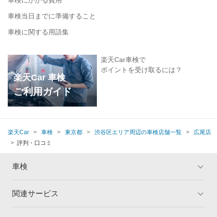
車検にかかる費用
車検当日までに準備すること
車検に関する用語集
楽天Car車検で
ポイントを受け取るには？
楽天Car 車検
ご利用ガイド
楽天Car
車検
東京都
渋谷区エリア周辺の車検店舗一覧
広尾店
評判・口コミ
車検
関連サービス
トップ
マイページ
メリット
ご利用ガイド