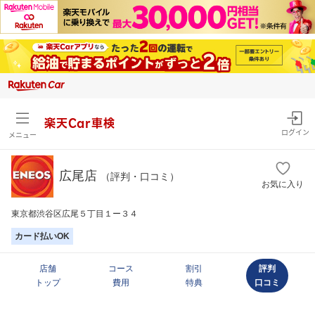
楽天Car車検
ログイン
メニュー
広尾店
（評判・口コミ）
お気に入り
東京都渋谷区広尾５丁目１ー３４
カード払いOK
店舗
コース
割引
評判
トップ
費用
特典
口コミ