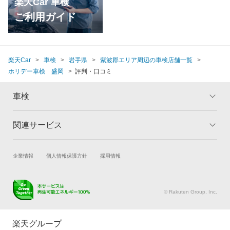
楽天Car 車検
ご利用ガイド
楽天Car
車検
岩手県
紫波郡エリア周辺の車検店舗一覧
ホリデー車検 盛岡
評判・口コミ
車検
関連サービス
トップ
マイページ
メリット
ご利用ガイド
試乗・商談
新車購入
企業情報
個人情報保護方針
採用情報
車検の基礎知識
キャンペーン一覧
楽天Car車買取
車検予約
ランキング
よくある質問
キズ修理予約
洗車・コーティング予約
© Rakuten Group, Inc.
メンテナンス管理
タイヤ・パーツ購入
タイヤ交換サービス
楽天Car マガジン
楽天グループ