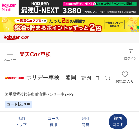
楽天Car車検
ログイン
メニュー
ホリデー車検 盛岡
（評判・口コミ）
お気に入り
岩手県紫波郡矢巾町流通センター南2-4-9
カード払いOK
店舗
コース
割引
評判
トップ
費用
特典
口コミ