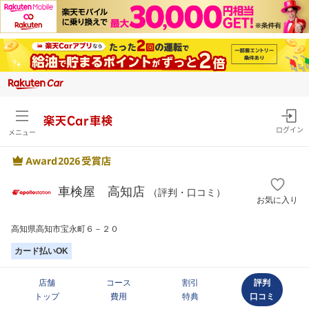
楽天Car車検
ログイン
メニュー
車検屋 高知店
（評判・口コミ）
お気に入り
高知県高知市宝永町６－２０
カード払いOK
店舗
コース
割引
評判
トップ
費用
特典
口コミ