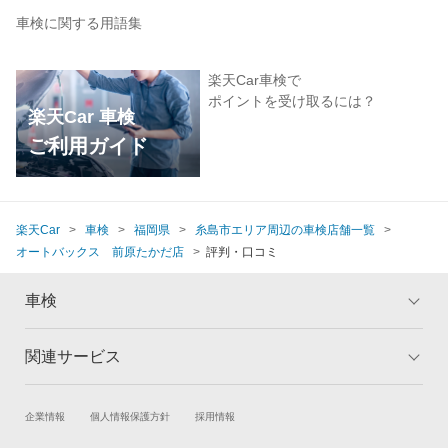
車検に関する用語集
楽天Car車検で
ポイントを受け取るには？
楽天Car 車検
ご利用ガイド
楽天Car
車検
福岡県
糸島市エリア周辺の車検店舗一覧
オートバックス 前原たかだ店
評判・口コミ
車検
関連サービス
トップ
マイページ
メリット
ご利用ガイド
試乗・商談
新車購入
企業情報
個人情報保護方針
採用情報
車検の基礎知識
キャンペーン一覧
楽天Car車買取
車検予約