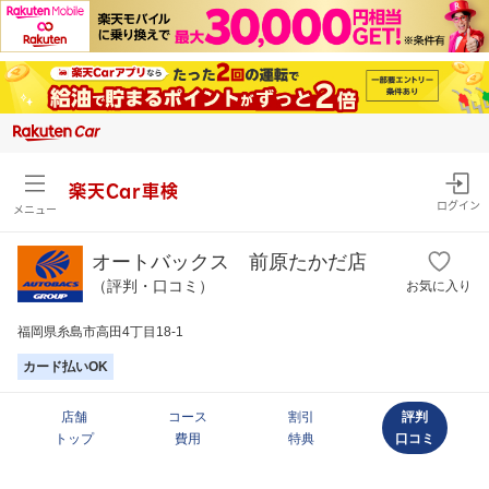
楽天Car車検
ログイン
メニュー
オートバックス 前原たかだ店
（評判・口コミ）
お気に入り
福岡県糸島市高田4丁目18-1
カード払いOK
店舗
コース
割引
評判
トップ
費用
特典
口コミ