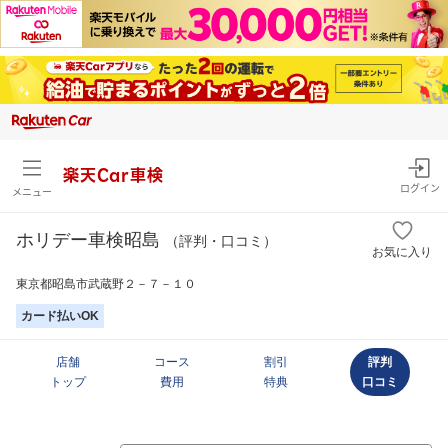
楽天Car車検
ログイン
メニュー
ホリデー車検昭島
（評判・口コミ）
お気に入り
東京都昭島市武蔵野２－７－１０
カード払いOK
店舗
コース
割引
評判
トップ
費用
特典
口コミ