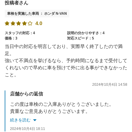
投稿者さん
車検を実施した車両 ： ホンダ N-VAN
4.0
スタッフの対応：4
説明の分かりやすさ：4
価格：3
対応スピード：5
当日中の対応を明言しており、実際早く終了したので満
足。
強いて不満点を挙げるなら、予約時間になるまで受付して
くれないので早めに車を預けて外に出る事ができなかった
こと。
2024年10月4日 14:58
店舗からの返信
この度は車検のご入庫ありがとうございました。
貴重なご意見ありがとうございます。
リフトの関係上、完全ご予約制でさせていただいております。お車を実際に拝見させていただいた上、お客様の同意を得て作業に入らせて頂きたく、このような形で実施しております。
続きを読む
今後も快適にご利用出来るようスタッフ一同、日々改善して参りますので、よろしくお願いいたします。
2024年10月4日 18:11