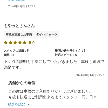
またのご利用お待ちしております。
2024年9月8日 17:11
もやっとさんさん
車検を実施した車両 ： ダイハツ ムーヴ
5.0
スタッフの対応：5
説明の分かりやすさ：5
価格：5
対応スピード：5
不明点の説明も丁寧にしていただきました。車検も迅速で
満足です。
2024年8月14日 23:27
店舗からの返信
この度は車検のご入庫ありがとうございました。
今後も快適にご利用出来るようスタッフ一同、日々改善して参りますので、よろしくお願いいたします。
またのご利用お待ちしております。
続きを読む