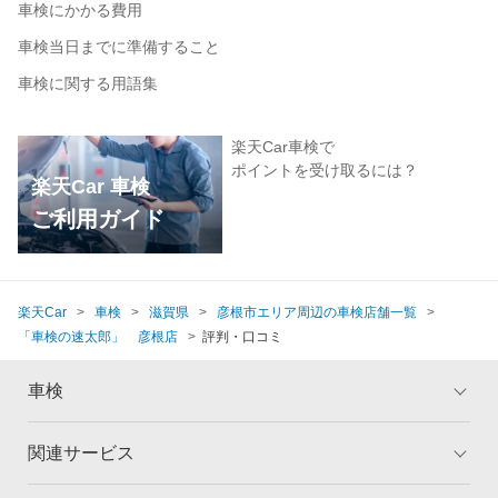
車検にかかる費用
車検当日までに準備すること
車検に関する用語集
楽天Car車検で
ポイントを受け取るには？
楽天Car 車検
ご利用ガイド
楽天Car
車検
滋賀県
彦根市エリア周辺の車検店舗一覧
「車検の速太郎」 彦根店
評判・口コミ
車検
関連サービス
トップ
マイページ
メリット
ご利用ガイド