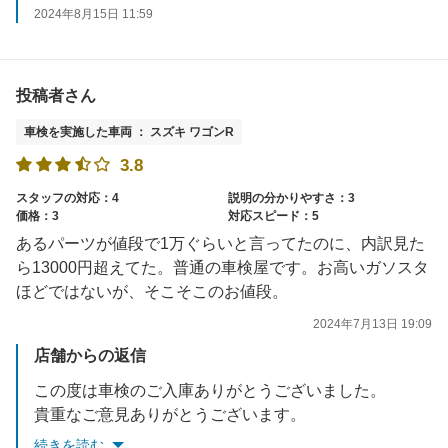
2024年8月15日 11:59
投稿者さん
車検を実施した車両 ： スズキ ワゴンR
3.8
スタッフの対応：4
説明の分かりやすさ：3
価格：3
対応スピード：5
あるパーツが値段で1万ぐらいと言ってたのに、内訳見た
ら13000円超えてた。普通の車検屋です。お高いガソスタ
ほどではないが、そこそこのお値段。
2024年7月13日 19:09
店舗からの返信
この度は車検のご入庫ありがとうございました。
貴重なご意見ありがとうございます。
今後も快適にご利用出来るようスタッフ一同、日々改善して参りますので、よろしくお願いいたします。
続きを読む