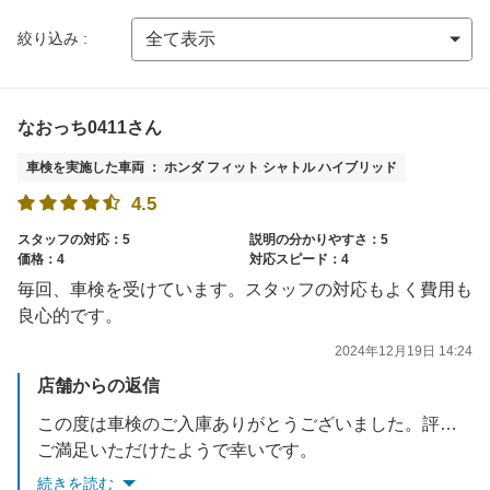
絞り込み :
なおっち0411さん
車検を実施した車両 ： ホンダ フィット シャトル ハイブリッド
4.5
スタッフの対応：5
説明の分かりやすさ：5
価格：4
対応スピード：4
毎回、車検を受けています。スタッフの対応もよく費用も
良心的です。
2024年12月19日 14:24
店舗からの返信
この度は車検のご入庫ありがとうございました。評価も合わせてありがとうございます。
ご満足いただけたようで幸いです。
またのご利用お待ちしております！
続きを読む