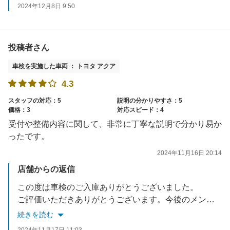
2024年12月8日 9:50
投稿者さん
車検を実施した車両 ： トヨタ アクア
4.3
スタッフの対応：5
説明の分かりやすさ：5
価格：3
対応スピード：4
受付や整備内容に関して、非常に丁寧な説明で分かり易か
ったです。
2024年11月16日 20:14
店舗からの返信
この度は車検のご入庫ありがとうございました。
ご評価いただきありがとうございます。今後のメンテナンス等気軽にご相談くださいませ。
またのご利用お待ちしております。
続きを読む