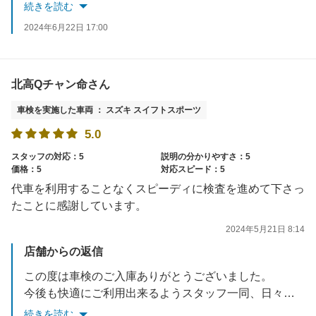
またのご利用お待ちしております。
続きを読む
2024年6月22日 17:00
北高Qチャン命さん
車検を実施した車両 ： スズキ スイフトスポーツ
5.0
スタッフの対応：5
説明の分かりやすさ：5
価格：5
対応スピード：5
代車を利用することなくスピーディに検査を進めて下さっ
たことに感謝しています。
2024年5月21日 8:14
店舗からの返信
この度は車検のご入庫ありがとうございました。
今後も快適にご利用出来るようスタッフ一同、日々改善して参りますので、よろしくお願いいたします。
またのご利用お待ちしております。
続きを読む