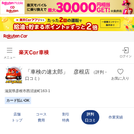
楽天Car車検
ログイン
メニュー
「車検の速太郎」 彦根店
（評判・
口コミ）
お気に入り
滋賀県彦根市西沼波町163-1
カード払いOK
店舗
コース
割引
評判
作業実績
トップ
費用
特典
口コミ