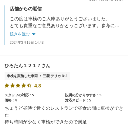
店舗からの返信
この度は車検のご入庫ありがとうございました。
とても貴重なご意見ありがとうございます。参考にさせていただきます。
今後も快適にご利用出来るようスタッフ一同、日々改善して参りますので、よろしくお願いいたします。
続きを読む
またのご利用お待ちしております。
2024年3月19日 14:43
ひろたん１２１７さん
車検を実施した車両 ： 三菱 デリカ D:2
4.8
スタッフの対応：5
説明の分かりやすさ：5
価格：4
対応スピード：5
ちょうど昼時で近くのレストランで昼食の間に車検ができ
た
待ち時間が少なく車検ができたので満足