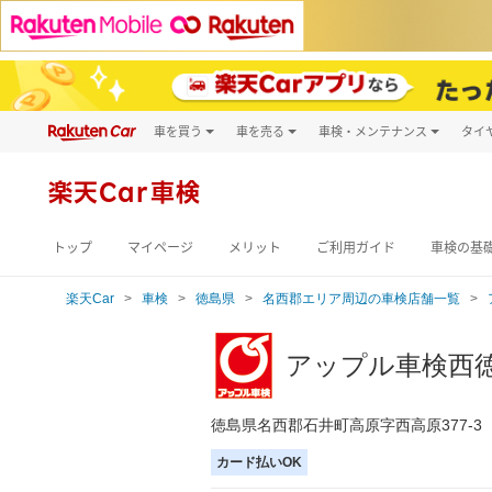
車を買う
車を売る
車検・メンテナンス
タイ
試乗・商談
楽天Car車買取
車検予約
キズ修理予約
新車
楽天Car車検
洗車・コーティン
メンテナンス管理
トップ
マイページ
メリット
ご利用ガイド
車検の基
楽天Car
車検
徳島県
名西郡エリア周辺の車検店舗一覧
アップル車検西徳
徳島県名西郡石井町高原字西高原377-3
カード払いOK