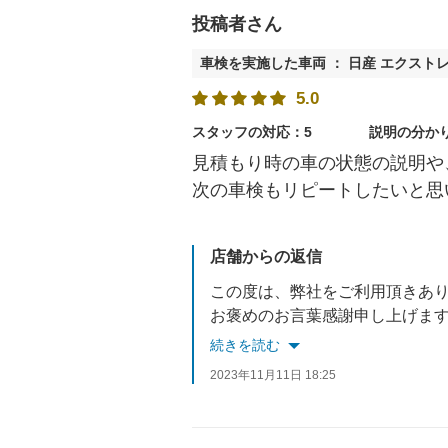
投稿者さん
車検を実施した車両 ： 日産 エクスト
5.0
スタッフの対応：5
説明の分か
見積もり時の車の状態の説明や
次の車検もリピートしたいと思
店舗からの返信
この度は、弊社をご利用頂きあ
お褒めのお言葉感謝申し上げま
これからも、お客様に満足して
続きを読む
またのご利用、心よりお待ちし
2023年11月11日 18:25