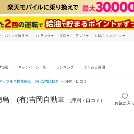
ヤ・パーツを買う
コンテンツ
保険
アプリ
お得/キャンペーン
楽天Carマガジン
キャンペーン
タイヤ・パーツ購入
自動車保険
楽天Carアプリ
自動車カタログ
タイヤ交換サービス
楽天マイカー
グ予約
礎知識
キャンペーン一覧
ランキング
よくある質問
アップル車検西徳島 (有)吉岡自動車
評判・口コミ
島 (有)吉岡自動車
（評判・口コミ）
お気に入