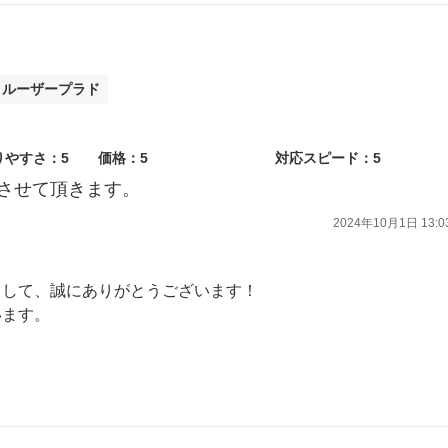
クルーザープラド
りやすさ：5
価格：5
対応スピード：5
させて頂きます。
2024年10月1日 13:0
まして、誠にありがとうございます！
います。
ただけるよう、日々精進して参ります。
利用くださいませ。
ております。