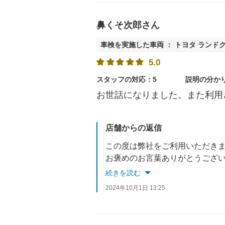
鼻くそ次郎さん
車検を実施した車両 ： トヨタ ランド
5.0
スタッフの対応：5
説明の分か
お世話になりました。また利用
店舗からの返信
この度は弊社をご利用いただき
お褒めのお言葉ありがとうござ
これからもお客様に満足してい
続きを読む
車検後のメンテナンスもぜひご
2024年10月1日 13:25
またのご来店を心よりお待ちし