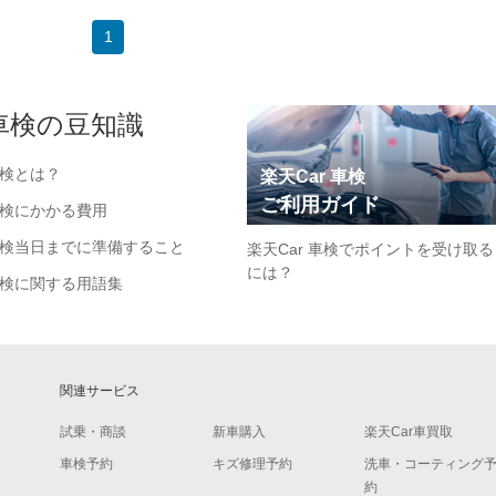
1
車検の豆知識
検とは？
楽天Car 車検
ご利用ガイド
検にかかる費用
検当日までに準備すること
楽天Car 車検でポイントを受け取る
には？
検に関する用語集
関連サービス
試乗・商談
新車購入
楽天Car車買取
車検予約
キズ修理予約
洗車・コーティング
約