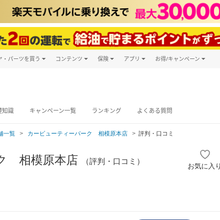
ヤ・パーツを買う
コンテンツ
保険
アプリ
お得/キャンペーン
楽天Carマガジン
キャンペーン
タイヤ・パーツ購入
自動車保険
楽天Carアプリ
自動車カタログ
タイヤ交換サービス
楽天マイカー
グ予約
礎知識
キャンペーン一覧
ランキング
よくある質問
舗一覧
カービューティーパーク 相模原本店
評判・口コミ
ク 相模原本店
（評判・口コミ）
お気に入