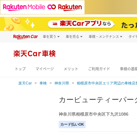
車を買う
車を売る
車検・メンテナンス
タイ
試乗・商談
楽天Car車買取
車検予約
キズ修理予約
新車
楽天Car車検
洗車・コーティン
メンテナンス管理
トップ
マイページ
メリット
ご利用ガイド
車検の基
楽天Car
車検
神奈川県
相模原市中央区エリア周辺の車検店
カービューティーパー
神奈川県相模原市中央区下九沢1086
カード払いOK