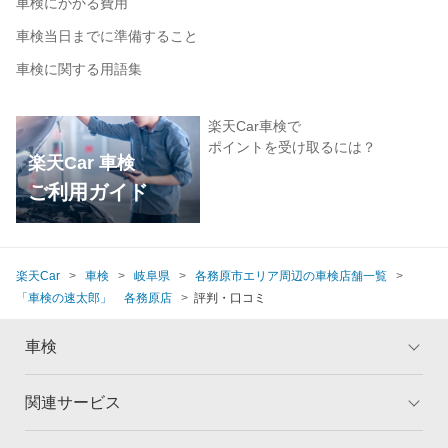
車検にかかる費用
車検当日までに準備すること
車検に関する用語集
楽天Car車検で
ポイントを受け取るには？
楽天Car 車検
ご利用ガイド
楽天Car
車検
岐阜県
各務原市エリア周辺の車検店舗一覧
「車検の速太郎」 各務原店
評判・口コミ
車検
関連サービス
トップ
マイページ
メリット
ご利用ガイド