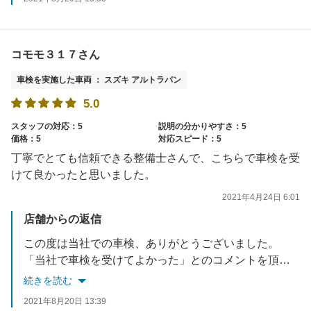
コモモ３１７さん
車検を実施した車両 ： スズキ アルトラパン
5.0
スタッフの対応：5
説明の分かりやすさ：5
価格：5
対応スピード：5
丁寧でとても信頼できる整備士さんで、こちらで車検を受
けて良かったと思いました。
2021年4月24日 6:01
店舗からの返信
この度は当社での車検、ありがとうございました。
「当社で車検を受けてよかった」とのコメントを頂き、社員一同本当に嬉しくおもっております。
また、オイル交換等でのご来店お待ちしております。
続きを読む
2021年8月20日 13:39