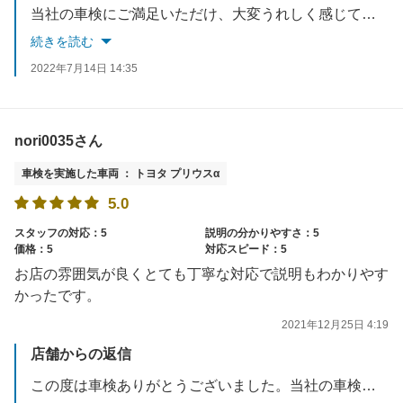
当社の車検にご満足いただけ、大変うれしく感じております。
また、オイル交換等でもいつでもお寄りください！ご来店を心よりお待ちしております。
続きを読む
2022年7月14日 14:35
nori0035さん
車検を実施した車両 ： トヨタ プリウスα
5.0
スタッフの対応：5
説明の分かりやすさ：5
価格：5
対応スピード：5
お店の雰囲気が良くとても丁寧な対応で説明もわかりやす
かったです。
2021年12月25日 4:19
店舗からの返信
この度は車検ありがとうございました。当社の車検は立ち合いで分かりやすい説明をさせていただいております。気になる事があれば、お気軽にお尋ねください。またのご来店を心よりお待ちしております。