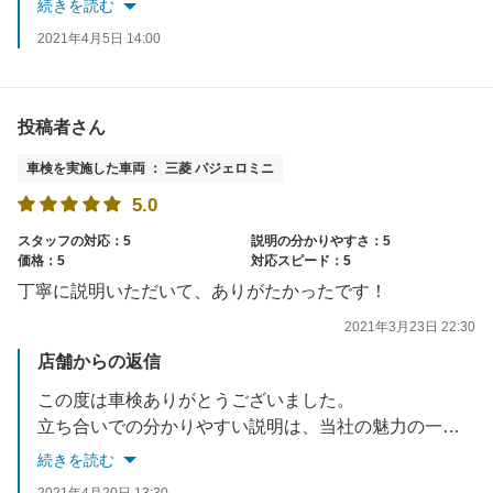
続きを読む
2021年4月5日 14:00
投稿者さん
車検を実施した車両 ： 三菱 パジェロミニ
5.0
スタッフの対応：5
説明の分かりやすさ：5
価格：5
対応スピード：5
丁寧に説明いただいて、ありがたかったです！
2021年3月23日 22:30
店舗からの返信
この度は車検ありがとうございました。
立ち合いでの分かりやすい説明は、当社の魅力の一つであり皆様にも大変喜んでいただいております。
またご不明な点等ございましたら、いつでもなんでもお気軽にお問い合わせください。
続きを読む
2021年4月20日 13:30