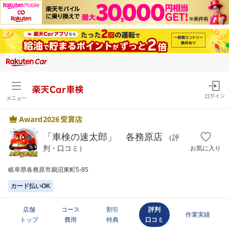
楽天Car車検
ログイン
メニュー
「車検の速太郎」 各務原店
（評
判・口コミ）
お気に入り
岐阜県各務原市鵜沼東町5-85
カード払いOK
店舗
コース
割引
評判
作業実績
トップ
費用
特典
口コミ