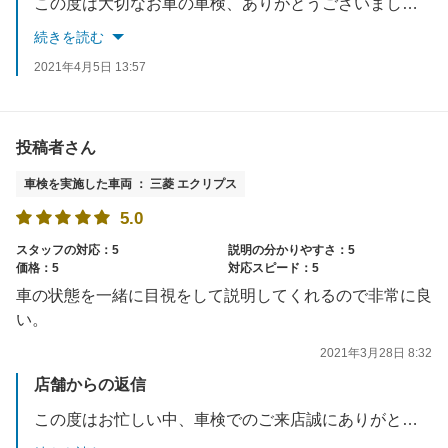
この度は大切なお車の車検、ありがとうございました。立ち合い車検の「速い」というメリットだけではなく、当社が普段より心がけております、「分かりやすく丁寧に」というところも伝わり、大変うれしく感じております。ぜひ今後もオイル交換などでの、ご来店を心よりお待ちしております。
続きを読む
2021年4月5日 13:57
投稿者さん
車検を実施した車両 ： 三菱 エクリプス
5.0
スタッフの対応：5
説明の分かりやすさ：5
価格：5
対応スピード：5
車の状態を一緒に目視をして説明してくれるので非常に良
い。
2021年3月28日 8:32
店舗からの返信
この度はお忙しい中、車検でのご来店誠にありがとうございました。お車を一緒に見て頂きながらの立ち合い車検は、やっぱりお客様も安心して頂けるのだと改めて実感致しました。今後もすべてのお客様に「安心」をお届けいたします。ありがとうございました。