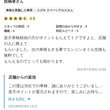
投稿者さん
車検を実施した車両 ： スズキ スペーシアカスタム
4.8
スタッフの対応：5
説明の分かりやすさ：5
価格：4
対応スピード：5
楽天車検経由の方がポイントもらえてトクですよと、店舗
の人に教えて
もらいました。次の車検もする事でエンジンオイル交換も
無料でして
もらえるのでとっても助かります。
2021年7月26日 14:46
店舗からの返信
この度は当社での車検、誠にありがとうございました。
楽天ポイントが還元されますので、楽しみにお待ちください。
私たちも、お客様がまたオイル交換に寄っていただけるのを、楽しみお待ちしております。
続きを読む
2021年8月20日 14:21