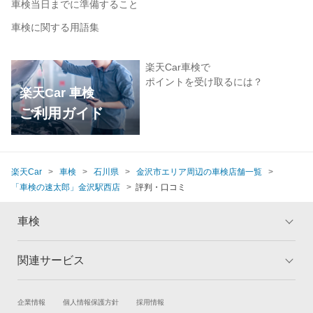
車検当日までに準備すること
車検に関する用語集
楽天Car車検で
ポイントを受け取るには？
楽天Car 車検
ご利用ガイド
楽天Car
車検
石川県
金沢市エリア周辺の車検店舗一覧
「車検の速太郎」金沢駅西店
評判・口コミ
車検
関連サービス
トップ
マイページ
メリット
ご利用ガイド
試乗・商談
新車購入
企業情報
個人情報保護方針
採用情報
車検の基礎知識
キャンペーン一覧