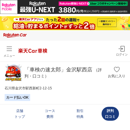
楽天Car車検
ログイン
メニュー
「車検の速太郎」金沢駅西店
（評
判・口コミ）
お気に入り
石川県金沢市駅西新町2-12-15
カード払いOK
店舗
コース
割引
評判
トップ
費用
特典
口コミ