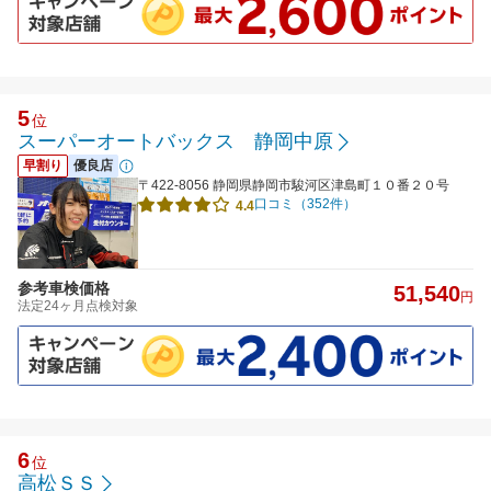
5
位
スーパーオートバックス 静岡中原
早割り
優良店
〒422-8056 静岡県静岡市駿河区津島町１０番２０号
口コミ（352件）
4.4
参考車検価格
51,540
円
法定24ヶ月点検対象
6
位
高松ＳＳ