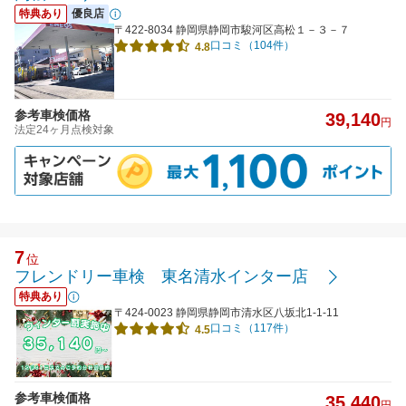
特典あり
優良店
〒422-8034 静岡県静岡市駿河区高松１－３－７
口コミ（104件）
4.8
参考車検価格
39,140
円
法定24ヶ月点検対象
7
位
フレンドリー車検 東名清水インター店
特典あり
〒424-0023 静岡県静岡市清水区八坂北1-1-11
口コミ（117件）
4.5
参考車検価格
35,440
円