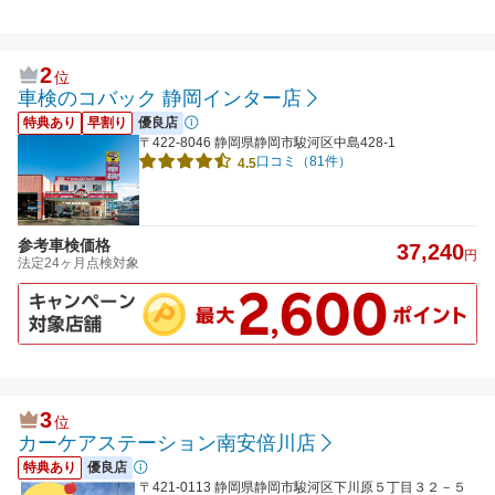
2
位
車検のコバック 静岡インター店
特典あり
早割り
優良店
〒422-8046 静岡県静岡市駿河区中島428-1
口コミ（81件）
4.5
参考車検価格
37,240
円
法定24ヶ月点検対象
3
位
カーケアステーション南安倍川店
特典あり
優良店
〒421-0113 静岡県静岡市駿河区下川原５丁目３２－５