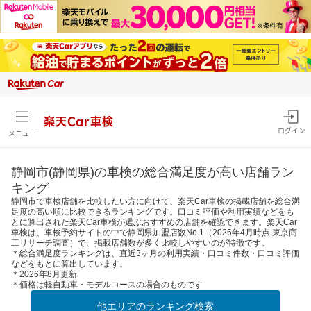
楽天Car車検
ログイン
メニュー
静岡市(静岡県)の車検の総合満足度が高い店舗ラン
キング
静岡市で車検店舗を比較したい方に向けて、楽天Car車検の掲載店舗を総合満
足度の高い順に比較できるランキングです。口コミ評価や利用実績などをも
とに算出された楽天Car車検が選ぶおすすめの店舗を確認できます。楽天Car
車検は、車検予約サイトの中で静岡県加盟店数No.1（2026年4月時点 東京商
工リサーチ調査）で、掲載店舗数が多く比較しやすいのが特徴です。
＊総合満足度ランキングは、直近3ヶ月の利用実績・口コミ件数・口コミ評価
などをもとに算出しています。
＊2026年8月更新
＊価格は軽自動車・モデルコースの場合のものです
他エリアのランキング検索