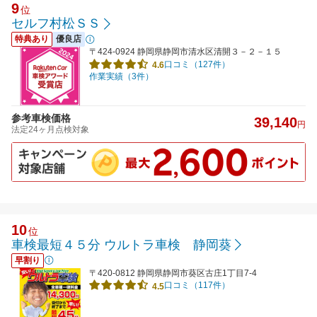
9
位
セルフ村松ＳＳ
特典あり
優良店
〒424-0924 静岡県静岡市清水区清開３－２－１５
口コミ（127件）
4.6
作業実績（3件）
参考車検価格
39,140
円
法定24ヶ月点検対象
10
位
車検最短４５分 ウルトラ車検 静岡葵
早割り
〒420-0812 静岡県静岡市葵区古庄1丁目7-4
口コミ（117件）
4.5