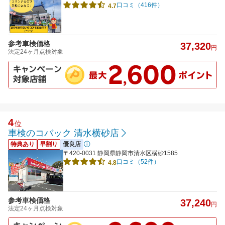
口コミ（416件）
4.7
参考車検価格
37,320
円
法定24ヶ月点検対象
4
位
車検のコバック 清水横砂店
特典あり
早割り
優良店
〒420-0031 静岡県静岡市清水区横砂1585
口コミ（52件）
4.8
参考車検価格
37,240
円
法定24ヶ月点検対象