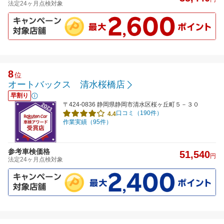
法定24ヶ月点検対象
8
位
オートバックス 清水桜橋店
早割り
〒424-0836 静岡県静岡市清水区桜ヶ丘町５－３０
口コミ（190件）
4.4
作業実績（95件）
参考車検価格
51,540
円
法定24ヶ月点検対象