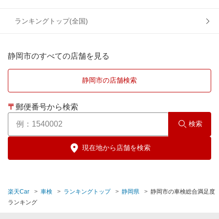
静岡市駿河区
伊東市
ランキングトップ(全国)
磐田市
静岡市のすべての店舗を見る
掛川市
静岡市の店舗検索
湖西市
〒
郵便番号から検索
御殿場市
検索
島田市
現在地から店舗を検索
裾野市
楽天Car
車検
ランキングトップ
静岡県
静岡市の車検総合満足度
駿東郡
ランキング