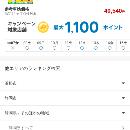
参考車検価格
40,540
円
法定24ヶ月点検対象
07金
08土
09日
10月
11火
12水
13木
14金
15土
08/
他エリアのランキング検索
浜松市
静岡市
浜松市中央区
静岡県 - そのほかの地域
浜松市浜名区
静岡市葵区
浜松市
静岡市清水区
伊豆の国市
静岡県すべて