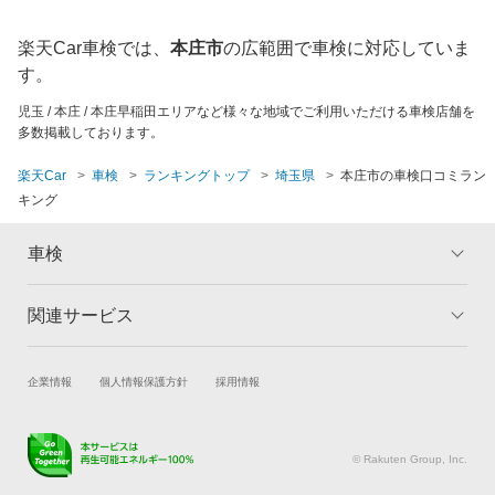
さいたま市南区
川口市
楽天Car車検では、
本庄市
の広範囲で車検に対応していま
さいたま市見沼区
川越市
す。
児玉 / 本庄 / 本庄早稲田エリアなど様々な地域でご利用いただける車検店舗を
さいたま市
北足立郡
多数掲載しております。
北葛飾郡
楽天Car
車検
ランキングトップ
埼玉県
本庄市の車検口コミラン
キング
北本市
車検
行田市
関連サービス
トップ
マイページ
久喜市
メリット
ご利用ガイド
試乗・商談
新車購入
企業情報
個人情報保護方針
採用情報
車検の基礎知識
キャンペーン一覧
熊谷市
楽天Car車買取
車検予約
ランキング
よくある質問
キズ修理予約
洗車・コーティング予約
鴻巣市
© Rakuten Group, Inc.
メンテナンス管理
タイヤ・パーツ購入