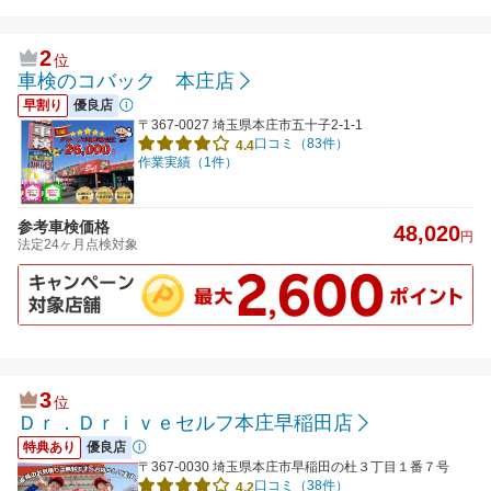
2
位
車検のコバック 本庄店
早割り
優良店
〒367-0027 埼玉県本庄市五十子2-1-1
口コミ（83件）
4.4
作業実績（1件）
参考車検価格
48,020
円
法定24ヶ月点検対象
3
位
Ｄｒ．Ｄｒｉｖｅセルフ本庄早稲田店
特典あり
優良店
〒367-0030 埼玉県本庄市早稲田の杜３丁目１番７号
口コミ（38件）
4.2