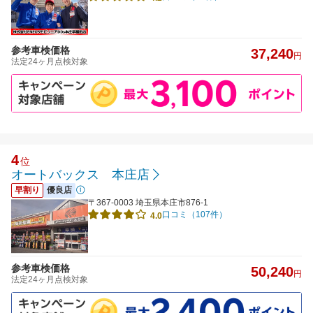
参考車検価格
37,240
円
法定24ヶ月点検対象
4
位
オートバックス 本庄店
早割り
優良店
〒367-0003 埼玉県本庄市876-1
口コミ（107件）
4.0
参考車検価格
50,240
円
法定24ヶ月点検対象