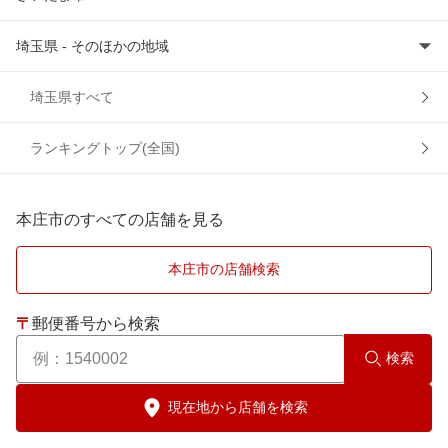
埼玉県 - そのほかの地域
さいたま市岩槻区
さいたま市浦和区
上尾市
埼玉県すべて
さいたま市大宮区
朝霞市
ランキングトップ(全国)
さいたま市北区
入間郡
本庄市のすべての店舗を見る
さいたま市桜区
入間市
本庄市の店舗検索
さいたま市中央区
桶川市
〒
郵便番号から検索
さいたま市西区
春日部市
検索
さいたま市緑区
加須市
現在地から店舗を検索