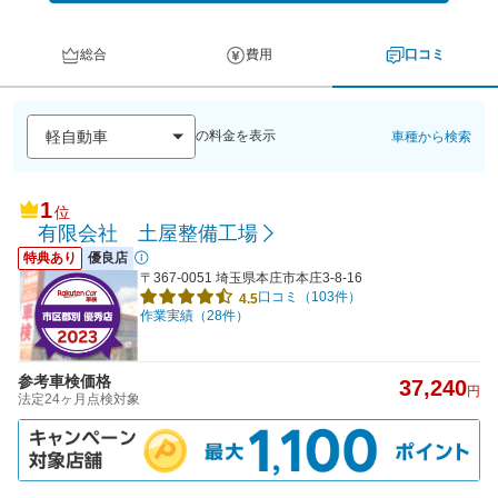
総合
費用
口コミ
の料金を表示
車種から検索
1
位
有限会社 土屋整備工場
特典あり
優良店
〒367-0051 埼玉県本庄市本庄3-8-16
口コミ（103件）
4.5
作業実績（28件）
参考車検価格
37,240
円
法定24ヶ月点検対象