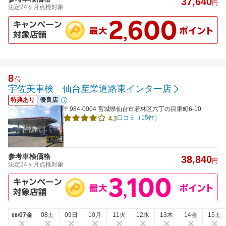
37,640
円
法定24ヶ月点検対象
8
位
宇佐美車検 仙台産業道路東インター店
特典あり
優良店
〒984-0004 宮城県仙台市若林区六丁の目東町6-10
口コミ（15件）
4.3
参考車検価格
38,840
円
法定24ヶ月点検対象
07金
08土
09日
10月
11火
12水
13木
14金
15土
08/