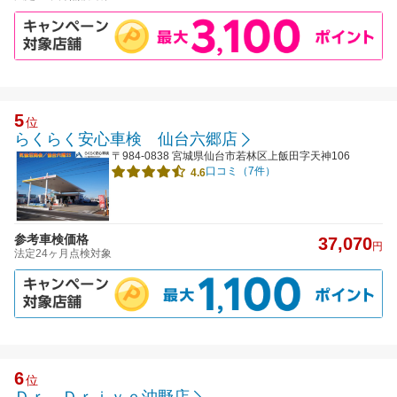
5
位
らくらく安心車検 仙台六郷店
〒984-0838 宮城県仙台市若林区上飯田字天神106
口コミ（7件）
4.6
参考車検価格
37,070
円
法定24ヶ月点検対象
6
位