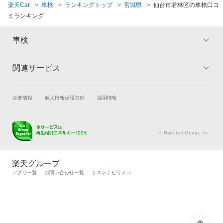
名取市
楽天Car
車検
ランキングトップ
宮城県
仙台市若林区の車検口コ
ミランキング
東松島市
車検
宮城郡
関連サービス
トップ
マイページ
メリット
ご利用ガイド
試乗・商談
新車購入
企業情報
個人情報保護方針
採用情報
車検の基礎知識
キャンペーン一覧
楽天Car車買取
車検予約
ランキング
よくある質問
キズ修理予約
洗車・コーティング予約
© Rakuten Group, Inc.
メンテナンス管理
タイヤ・パーツ購入
タイヤ交換サービス
楽天Car マガジン
楽天グループ
自動車カタログ
自動車保険
アプリ一覧
お問い合わせ一覧
サステナビリティ
楽天マイカー割