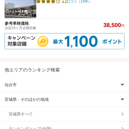
口コミ（13件）
4.3
参考車検価格
38,500
円
法定24ヶ月点検対象
他エリアのランキング検索
仙台市
宮城県 - そのほかの地域
仙台市青葉区
仙台市泉区
石巻市
宮城県すべて
仙台市太白区
岩沼市
ランキングトップ(全国)