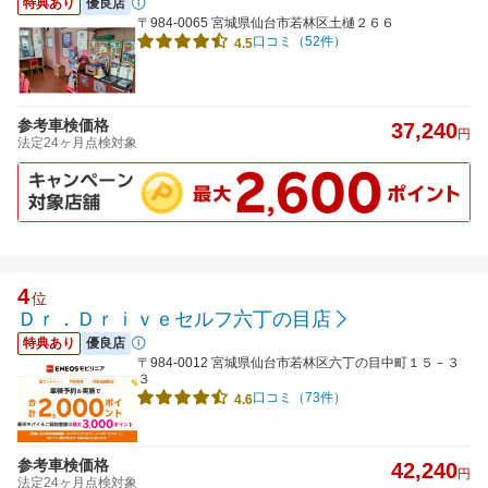
特典あり
優良店
〒984-0065 宮城県仙台市若林区土樋２６６
口コミ（52件）
4.5
参考車検価格
37,240
円
法定24ヶ月点検対象
4
位
Ｄｒ．Ｄｒｉｖｅセルフ六丁の目店
特典あり
優良店
〒984-0012 宮城県仙台市若林区六丁の目中町１５－３
３
口コミ（73件）
4.6
参考車検価格
42,240
円
法定24ヶ月点検対象