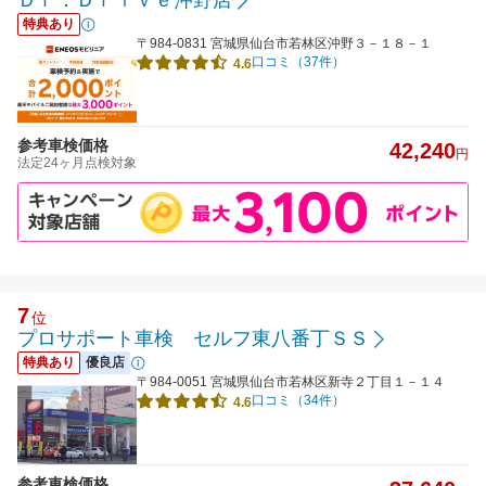
Ｄｒ．Ｄｒｉｖｅ沖野店
特典あり
〒984-0831 宮城県仙台市若林区沖野３－１８－１
口コミ（37件）
4.6
参考車検価格
42,240
円
法定24ヶ月点検対象
7
位
プロサポート車検 セルフ東八番丁ＳＳ
特典あり
優良店
〒984-0051 宮城県仙台市若林区新寺２丁目１－１４
口コミ（34件）
4.6
参考車検価格