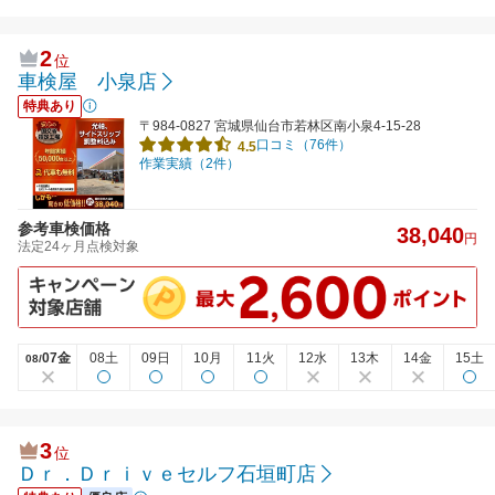
2
位
車検屋 小泉店
特典あり
〒984-0827 宮城県仙台市若林区南小泉4-15-28
口コミ（76件）
4.5
作業実績（2件）
参考車検価格
38,040
円
法定24ヶ月点検対象
07金
08土
09日
10月
11火
12水
13木
14金
15土
08/
3
位
Ｄｒ．Ｄｒｉｖｅセルフ石垣町店