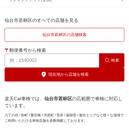
仙台市宮城野区
大崎市
仙台市若林区のすべての店舗を見る
仙台市
角田市
仙台市若林区の店舗検索
黒川郡
〒
郵便番号から検索
気仙沼市
検索
塩竈市
現在地から店舗を検索
柴田郡
楽天Car車検では、
仙台市若林区
の広範囲で車検に対応し
多賀城市
ています。
六丁の目 / 卸町 / 愛宕橋 / 河原町 / 荒井 / 薬師堂 / 連坊エリアなど様々な地域で
登米市
ご利用いただける車検店舗を多数掲載しております。