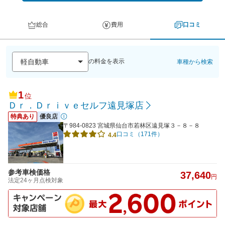
総合
費用
口コミ
の料金を表示
車種から検索
1
位
Ｄｒ．Ｄｒｉｖｅセルフ遠見塚店
特典あり
優良店
〒984-0823 宮城県仙台市若林区遠見塚３－８－８
口コミ（171件）
4.4
参考車検価格
37,640
円
法定24ヶ月点検対象