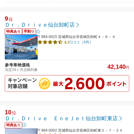
9
位
Ｄｒ．Ｄｒｉｖｅ仙台卸町店
特典あり
早割り
〒984-0015 宮城県仙台市若林区卸町４－６－４
口コミ（5件）
4.7
参考車検価格
42,140
円
法定24ヶ月点検対象
10
位
Ｄｒ．Ｄｒｉｖｅ ＥｎｅＪｅｔ仙台卸町東店
特典あり
〒984-0002 宮城県仙台市若林区卸町東５－７－３４