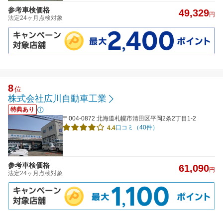
参考車検価格
49,329
円
法定24ヶ月点検対象
8
位
株式会社広川自動車工業
特典あり
〒004-0872 北海道札幌市清田区平岡2条2丁目1-2
口コミ（40件）
4.4
参考車検価格
61,090
円
法定24ヶ月点検対象