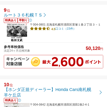
9
位
ルート３６札幌ＴＳ
特典あり
早割り
〒004-0801 北海道札幌市清田区里塚１条２丁目３－１
口コミ（15件）
4.5
参考車検価格
50,120
円
法定24ヶ月点検対象
10
位
【ホンダ正規ディーラー】Honda Cars南札幌
羊ケ丘店
特典あり
〒004-0842 北海道札幌市清田区清田2条2-4-1