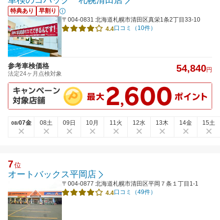
車検のコバック 札幌清田店
特典あり
早割り
〒004-0831 北海道札幌市清田区真栄1条2丁目33-10
口コミ（10件）
4.4
参考車検価格
54,840
円
法定24ヶ月点検対象
07金
08土
09日
10月
11火
12水
13木
14金
15土
08/
7
位
オートバックス平岡店
〒004-0877 北海道札幌市清田区平岡７条１丁目1-1
口コミ（49件）
4.4