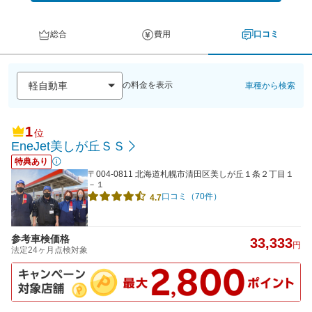
総合
費用
口コミ
の料金を表示
車種から検索
1
位
EneJet美しが丘ＳＳ
特典あり
〒004-0811 北海道札幌市清田区美しが丘１条２丁目１
－１
口コミ（70件）
4.7
参考車検価格
33,333
円
法定24ヶ月点検対象