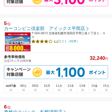
5
位
カーコンビニ倶楽部 アイックス平岡店
〒004-0873 北海道札幌市清田区平岡三条１丁目１－５
０
口コミ（41件）
4.2
参考車検価格
32,240
円
法定24ヶ月点検対象
07金
08土
09日
10月
11火
12水
13木
14金
15土
08/
6
位