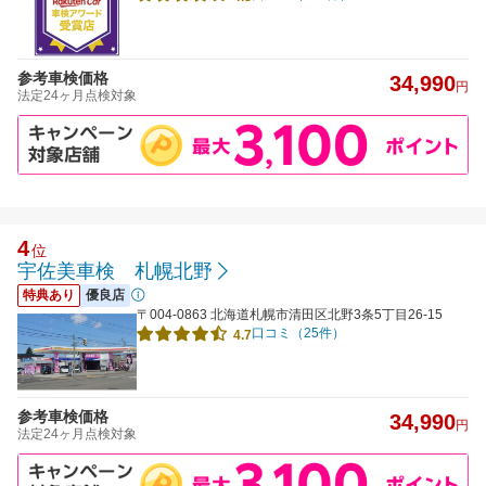
参考車検価格
34,990
円
法定24ヶ月点検対象
4
位
宇佐美車検 札幌北野
特典あり
優良店
〒004-0863 北海道札幌市清田区北野3条5丁目26-15
口コミ（25件）
4.7
参考車検価格
34,990
円
法定24ヶ月点検対象