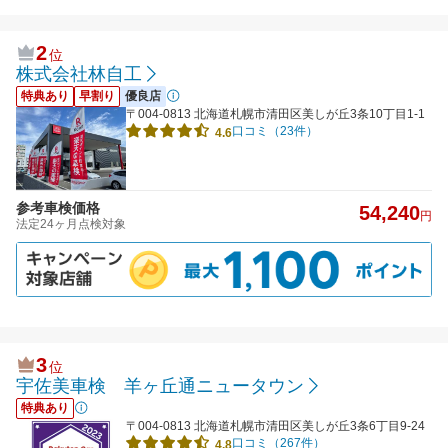
2
位
株式会社林自工
特典あり
早割り
優良店
〒004-0813 北海道札幌市清田区美しが丘3条10丁目1-1
口コミ（23件）
4.6
参考車検価格
54,240
円
法定24ヶ月点検対象
3
位
宇佐美車検 羊ヶ丘通ニュータウン
特典あり
〒004-0813 北海道札幌市清田区美しが丘3条6丁目9-24
口コミ（267件）
4.8