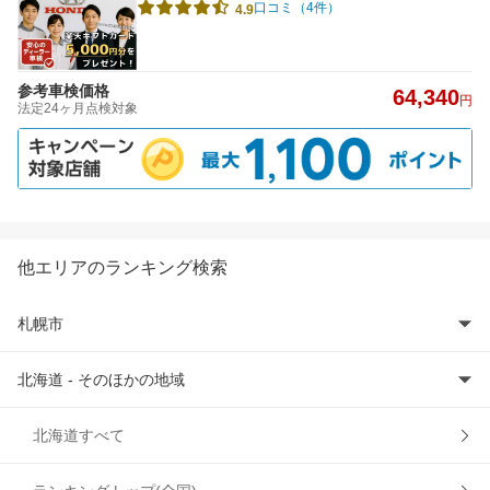
口コミ（4件）
4.9
参考車検価格
64,340
円
法定24ヶ月点検対象
他エリアのランキング検索
札幌市
北海道 - そのほかの地域
札幌市厚別区
札幌市北区
旭川市
北海道すべて