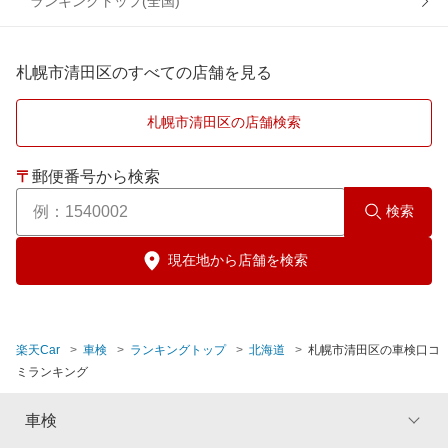
札幌市白石区
石狩市
ランキングトップ(全国)
札幌市中央区
岩見沢市
札幌市清田区のすべての店舗を見る
札幌市手稲区
恵庭市
札幌市清田区の店舗検索
札幌市豊平区
江別市
〒
郵便番号から検索
札幌市西区
小樽市
検索
札幌市東区
帯広市
現在地から店舗を検索
札幌市南区
河東郡
楽天Car
車検
ランキングトップ
北海道
札幌市清田区の車検口コ
札幌市
北見市
ミランキング
釧路郡
車検