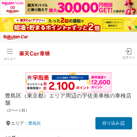
楽天Car車検
ログイン
メニュー
豊島区（東京都）エリア周辺の宇佐美車検の車検店
舗
（2ページ目）
絞り込み
エリア：
豊島区