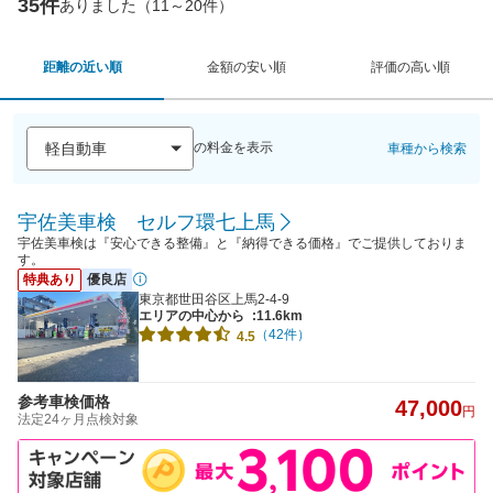
35件
ありました（11～20件）
距離の近い順
金額の安い順
評価の高い順
の料金を表示
車種から検索
宇佐美車検 セルフ環七上馬
宇佐美車検は『安心できる整備』と『納得できる価格』でご提供しておりま
す。
特典あり
優良店
東京都世田谷区上馬2-4-9
エリアの中心から
:11.6km
（42件）
4.5
参考車検価格
47,000
円
法定24ヶ月点検対象