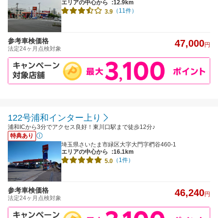
エリアの中心から
:12.9km
（11件）
3.9
参考車検価格
47,000
円
法定24ヶ月点検対象
122号浦和インター上り
浦和ICから3分でアクセス良好！東川口駅まで徒歩12分♪
特典あり
埼玉県さいたま市緑区大字大門字椚谷460-1
エリアの中心から
:16.1km
（1件）
5.0
参考車検価格
46,240
円
法定24ヶ月点検対象