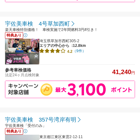
宇佐美車検 4号草加西町
楽天車検特別価格！ 車検実施で2年間燃料3円/ℓ引き！
特典あり
埼玉県草加市西町305-2
エリアの中心から
:12.8km
（9件）
4.2
参考車検価格
41,240
円
法定24ヶ月点検対象
宇佐美車検 357号湾岸有明
宇佐美車検「受付のみ」
特典あり
東京都江東区東雲2-12-11