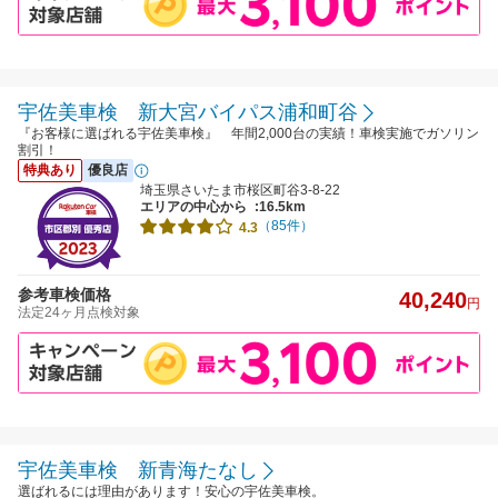
宇佐美車検 新大宮バイパス浦和町谷
『お客様に選ばれる宇佐美車検』 年間2,000台の実績！車検実施でガソリン
割引！
特典あり
優良店
埼玉県さいたま市桜区町谷3-8-22
エリアの中心から
:16.5km
（85件）
4.3
参考車検価格
40,240
円
法定24ヶ月点検対象
宇佐美車検 新青海たなし
選ばれるには理由があります！安心の宇佐美車検。