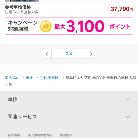
参考車検価格
37,790
円
法定24ヶ月点検対象
2/4
楽天Car
車検
宇佐美車検
豊島区エリア周辺の宇佐美車検の車検店舗
一覧
車検
関連サービス
トップ
マイページ
メリット
ご利用ガイド
試乗・商談
新車購入
企業情報
個人情報保護方針
採用情報
車検の基礎知識
キャンペーン一覧