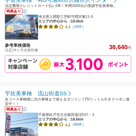
宇佐美車検 463号浦和所沢線所沢インター
法定費用クレジットカード払いOK！年間2000台の実績宇佐美車検。
特典あり
埼玉県入間郡三芳町竹間沢東11-5
エリアの中心から
:18.0km
（26件）
4.3
参考車検価格
36,640
円
法定24ヶ月点検対象
宇佐美車検 流山街道SS
全コース車検後に次の車検まで使えるガソリン７円/リットル引きクーポン進
呈中！！
特典あり
千葉県松戸市主水新田落沼537－3
エリアの中心から
:18.6km
（86件）
4.2