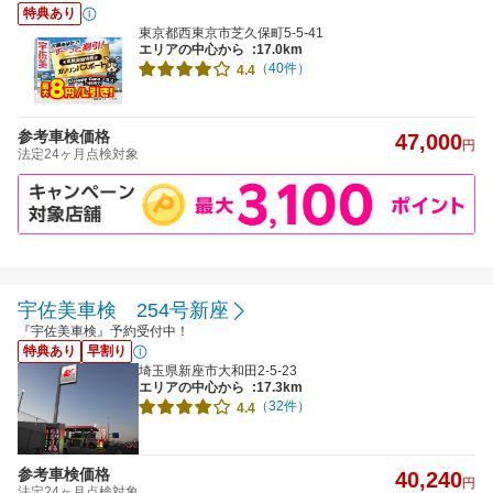
特典あり
東京都西東京市芝久保町5-5-41
エリアの中心から
:17.0km
（40件）
4.4
参考車検価格
47,000
円
法定24ヶ月点検対象
宇佐美車検 254号新座
『宇佐美車検』予約受付中！
特典あり
早割り
埼玉県新座市大和田2-5-23
エリアの中心から
:17.3km
（32件）
4.4
参考車検価格
40,240
円
法定24ヶ月点検対象