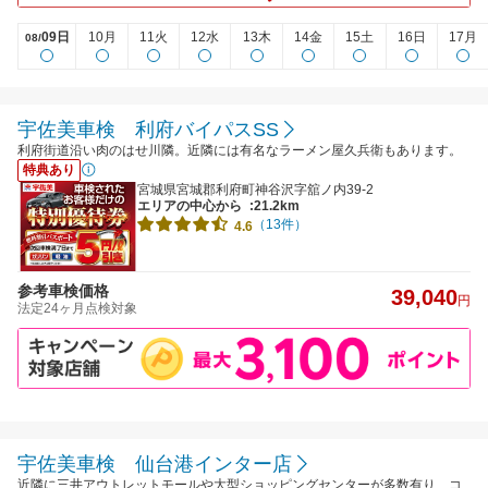
09日
10月
11火
12水
13木
14金
15土
16日
17月
08/
宇佐美車検 利府バイパスSS
利府街道沿い肉のはせ川隣。近隣には有名なラーメン屋久兵衛もあります。
特典あり
宮城県宮城郡利府町神谷沢字舘ノ内39-2
エリアの中心から
:21.2km
（13件）
4.6
参考車検価格
39,040
円
法定24ヶ月点検対象
宇佐美車検 仙台港インター店
近隣に三井アウトレットモールや大型ショッピングセンターが多数有り、コ