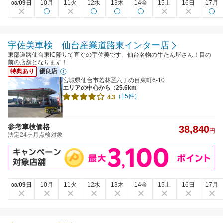
09日
10月
11火
12水
13木
14金
15土
16日
17月
08/
宇佐美車検 仙台産業道路東インター店
東部道路仙台東IC降りて直ぐの宇佐美です。仙台名物の牛たん屋さん！目の
前の店舗となります！
特典あり
優良店
宮城県仙台市若林区六丁の目東町6-10
エリアの中心から
:25.6km
（15件）
4.3
参考車検価格
38,840
円
法定24ヶ月点検対象
09日
10月
11火
12水
13木
14金
15土
16日
17月
08/