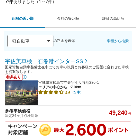
7件
ありました（1～7件）
距離の近い順
金額の安い順
評価の高い順
の料金を表示
車種から検索
宇佐美車検 石巻港インターSS
国家資格自動車整備士在中にてお車の状態とお客様のご要望に合わせた車検
を提案致します。
特典あり
宮城県東松島市赤井字七反谷地280-1
エリアの中心から
:7.9km
（5件）
4.6
参考車検価格
49,240
円
法定24ヶ月点検対象