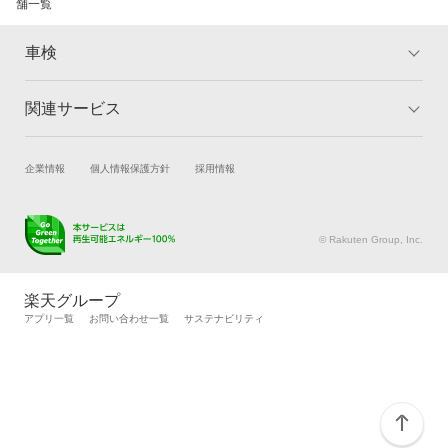
舗一覧
車検
関連サービス
トップ
マイページ
メリット
ご利用ガイド
試乗・商談
新車購入
企業情報
個人情報保護方針
採用情報
車検の基礎知識
キャンペーン一覧
楽天Car車買取
車検予約
ランキング
よくある質問
キズ修理予約
洗車・コーティング予約
© Rakuten Group, Inc.
メンテナンス管理
タイヤ・パーツ購入
タイヤ交換サービス
楽天Car マガジン
楽天グループ
自動車カタログ
自動車保険
アプリ一覧
お問い合わせ一覧
サステナビリティ
楽天マイカー割