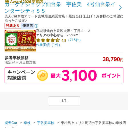
カーケアショップ仙台泉 宇佐美 4号仙台泉イ
ンターシティＳＳ
楽天Car車検アワード宮城県連続受賞店！最短当日仕上げ！お客様のご希望に
沿ったご提案♪
特典あり
優良店
宮城県仙台市泉区大沢１丁目２－３
エリアの中心から
:25.9km
（715件）
4.8
作業実績（1件）
参考車検価格
38,790
円
法定24ヶ月点検対象
1/1
楽天Car
車検
宇佐美車検
東松島市エリア周辺の宇佐美車検の車検店