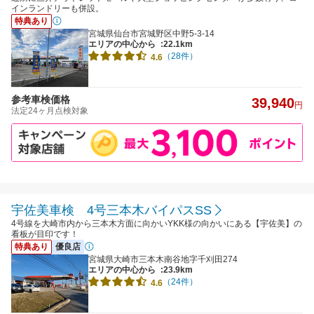
インランドリーも併設。
特典あり
宮城県仙台市宮城野区中野5-3-14
エリアの中心から
:22.1km
（28件）
4.6
参考車検価格
39,940
円
法定24ヶ月点検対象
宇佐美車検 4号三本木バイパスSS
4号線を大崎市内から三本木方面に向かいYKK様の向かいにある【宇佐美】の
看板が目印です！
特典あり
優良店
宮城県大崎市三本木南谷地字千刈田274
エリアの中心から
:23.9km
（24件）
4.6