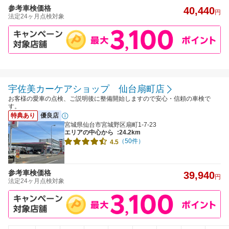
参考車検価格
40,440
円
法定24ヶ月点検対象
宇佐美カーケアショップ 仙台扇町店
お客様の愛車の点検、ご説明後に整備開始しますので安心・信頼の車検で
す。
特典あり
優良店
宮城県仙台市宮城野区扇町1-7-23
エリアの中心から
:24.2km
（50件）
4.5
参考車検価格
39,940
円
法定24ヶ月点検対象