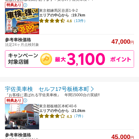
特典あり
東京都練馬区谷原1-9-2
エリアの中心から
:19.7km
（13件）
4.6
参考車検価格
47,000
円
法定24ヶ月点検対象
宇佐美車検 セルフ17号板橋本町
『お客様に選ばれる宇佐美車検』 年間15000台の実績!!
特典あり
東京都板橋区本町40-6
エリアの中心から
:21.0km
（7件）
4.3
参考車検価格
45,000
円