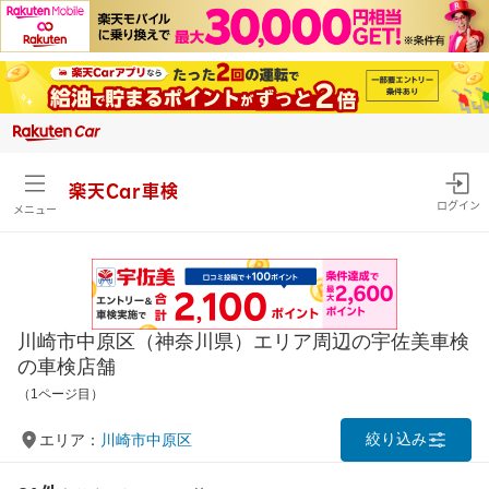
楽天Car車検
ログイン
メニュー
川崎市中原区（神奈川県）エリア周辺の宇佐美車検
の車検店舗
（1ページ目）
絞り込み
エリア：
川崎市中原区