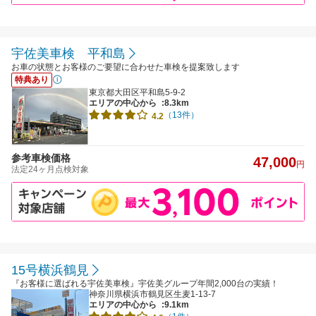
宇佐美車検 平和島
お車の状態とお客様のご要望に合わせた車検を提案致します
特典あり
東京都大田区平和島5-9-2
エリアの中心から
:8.3km
（13件）
4.2
参考車検価格
47,000
円
法定24ヶ月点検対象
15号横浜鶴見
『お客様に選ばれる宇佐美車検』宇佐美グループ年間2,000台の実績！
神奈川県横浜市鶴見区生麦1-13-7
エリアの中心から
:9.1km