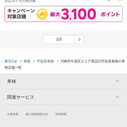
法定24ヶ月点検対象
1/3
楽天Car
車検
宇佐美車検
川崎市中原区エリア周辺の宇佐美車検の車
検店舗一覧
車検
関連サービス
トップ
マイページ
メリット
ご利用ガイド
試乗・商談
新車購入
企業情報
個人情報保護方針
採用情報
車検の基礎知識
キャンペーン一覧
楽天Car車買取
車検予約
ランキング
よくある質問