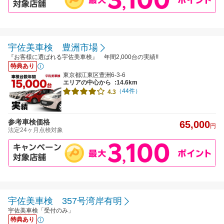
宇佐美車検 豊洲市場
『お客様に選ばれる宇佐美車検』 年間2,000台の実績!!
特典あり
東京都江東区豊洲6-3-6
エリアの中心から
:14.6km
（44件）
4.3
参考車検価格
65,000
円
法定24ヶ月点検対象
宇佐美車検 357号湾岸有明
宇佐美車検「受付のみ」
特典あり