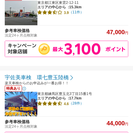
東京都江東区東雲2-12-11
エリアの中心から
:15.3km
（11件）
3.9
参考車検価格
47,000
円
法定24ヶ月点検対象
宇佐美車検 環七豊玉陸橋
楽天車検からのお申込みが一番お得！！
特典あり
東京都練馬区豊玉北3丁目15番1号
エリアの中心から
:17.7km
（28件）
4.6
参考車検価格
44,000
円
法定24ヶ月点検対象