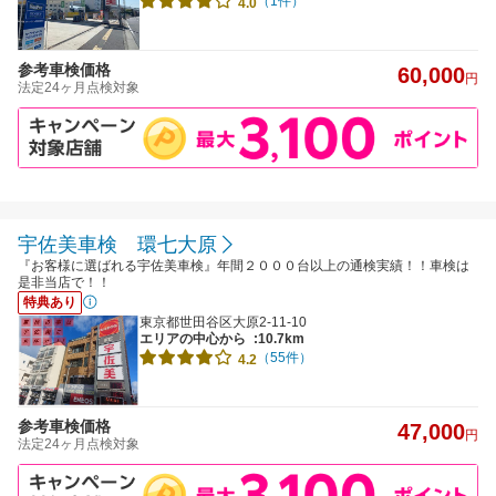
（1件）
4.0
参考車検価格
60,000
円
法定24ヶ月点検対象
宇佐美車検 環七大原
『お客様に選ばれる宇佐美車検』年間２０００台以上の通検実績！！車検は
是非当店で！！
特典あり
東京都世田谷区大原2-11-10
エリアの中心から
:10.7km
（55件）
4.2
参考車検価格
47,000
円
法定24ヶ月点検対象