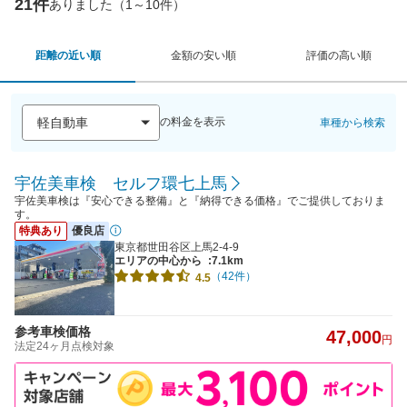
21件
ありました（1～10件）
距離の近い順
金額の安い順
評価の高い順
の料金を表示
車種から検索
宇佐美車検 セルフ環七上馬
宇佐美車検は『安心できる整備』と『納得できる価格』でご提供しておりま
す。
特典あり
優良店
東京都世田谷区上馬2-4-9
エリアの中心から
:7.1km
（42件）
4.5
参考車検価格
47,000
円
法定24ヶ月点検対象