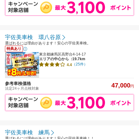
宇佐美車検 環八谷原
選ばれるには理由があります！安心の宇佐美車検。
特典あり
東京都練馬区高野台4-14-17
エリアの中心から
:19.7km
（25件）
4.4
参考車検価格
47,000
円
法定24ヶ月点検対象
宇佐美車検 練馬
選ばれるには理由があります！安心の宇佐美車検！！