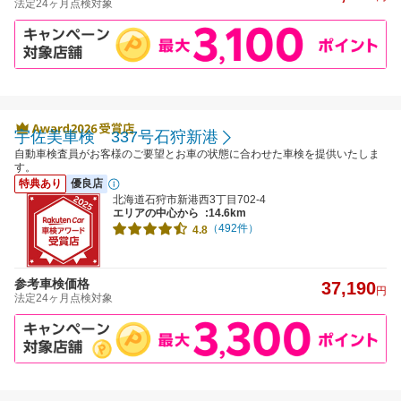
法定24ヶ月点検対象
宇佐美車検 337号石狩新港
自動車検査員がお客様のご要望とお車の状態に合わせた車検を提供いたしま
す。
特典あり
優良店
北海道石狩市新港西3丁目702-4
エリアの中心から
:14.6km
（492件）
4.8
参考車検価格
37,190
円
法定24ヶ月点検対象