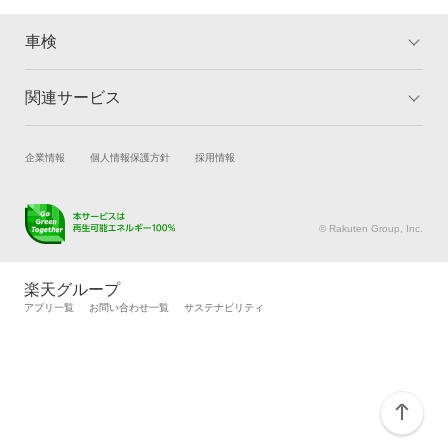
車検
関連サービス
トップ
マイページ
メリット
ご利用ガイド
試乗・商談
新車購入
企業情報
個人情報保護方針
採用情報
車検の基礎知識
キャンペーン一覧
楽天Car車買取
車検予約
ランキング
よくある質問
キズ修理予約
洗車・コーティング予約
© Rakuten Group, Inc.
メンテナンス管理
タイヤ・パーツ購入
タイヤ交換サービス
楽天Car マガジン
楽天グループ
自動車カタログ
自動車保険
アプリ一覧
お問い合わせ一覧
サステナビリティ
楽天マイカー割