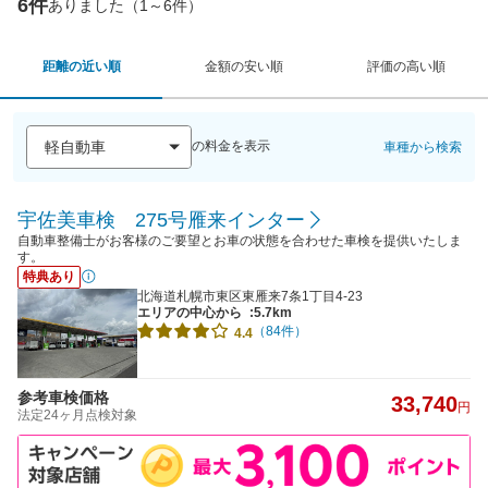
6件
ありました（1～6件）
距離の近い順
金額の安い順
評価の高い順
の料金を表示
車種から検索
宇佐美車検 275号雁来インター
自動車整備士がお客様のご要望とお車の状態を合わせた車検を提供いたしま
す。
特典あり
北海道札幌市東区東雁来7条1丁目4-23
エリアの中心から
:5.7km
（84件）
4.4
参考車検価格
33,740
円
法定24ヶ月点検対象