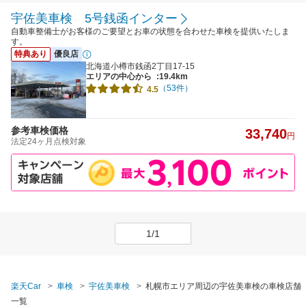
宇佐美車検 5号銭函インター
自動車整備士がお客様のご要望とお車の状態を合わせた車検を提供いたしま
す。
特典あり
優良店
北海道小樽市銭函2丁目17-15
エリアの中心から
:19.4km
（53件）
4.5
参考車検価格
33,740
円
法定24ヶ月点検対象
1/1
楽天Car
車検
宇佐美車検
札幌市エリア周辺の宇佐美車検の車検店舗
一覧