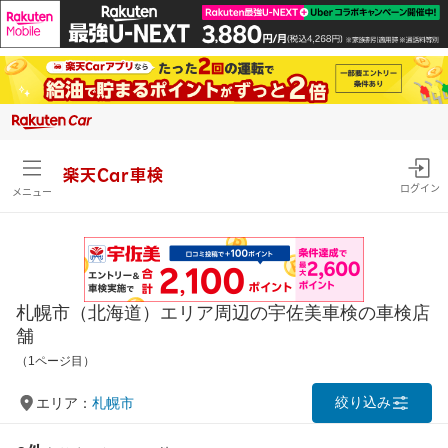
楽天Car車検
ログイン
メニュー
札幌市（北海道）エリア周辺の宇佐美車検の車検店
舗
（1ページ目）
絞り込み
エリア：
札幌市