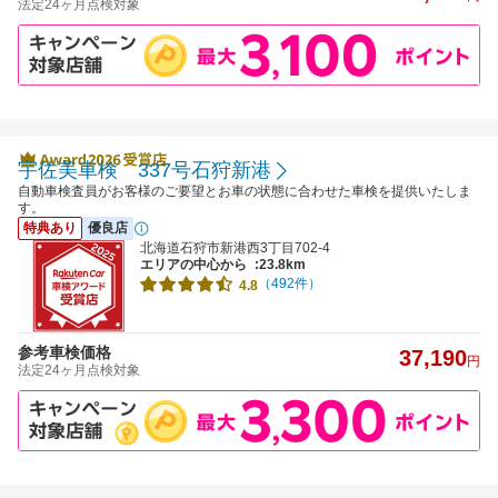
法定24ヶ月点検対象
宇佐美車検 337号石狩新港
自動車検査員がお客様のご要望とお車の状態に合わせた車検を提供いたしま
す。
特典あり
優良店
北海道石狩市新港西3丁目702-4
エリアの中心から
:23.8km
（492件）
4.8
参考車検価格
37,190
円
法定24ヶ月点検対象