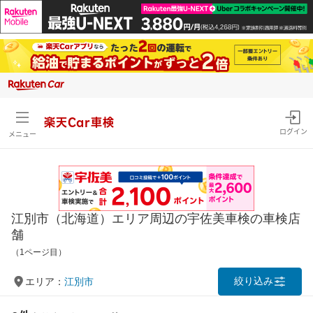
楽天Car車検
ログイン
メニュー
江別市（北海道）エリア周辺の宇佐美車検の車検店
舗
（1ページ目）
絞り込み
エリア：
江別市