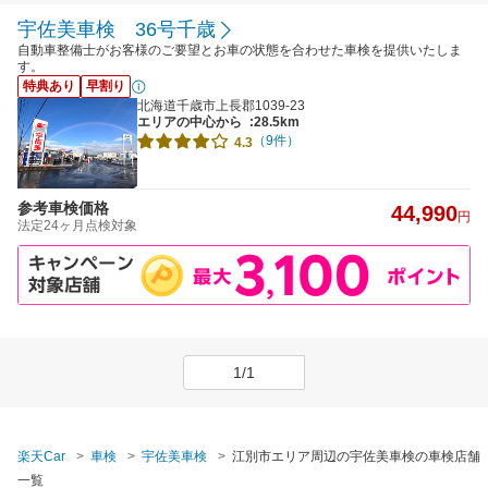
宇佐美車検 36号千歳
自動車整備士がお客様のご要望とお車の状態を合わせた車検を提供いたしま
す。
特典あり
早割り
北海道千歳市上長郡1039-23
エリアの中心から
:28.5km
（9件）
4.3
参考車検価格
44,990
円
法定24ヶ月点検対象
1/1
楽天Car
車検
宇佐美車検
江別市エリア周辺の宇佐美車検の車検店舗
一覧