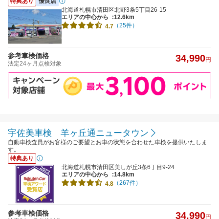
特典あり
優良店
北海道札幌市清田区北野3条5丁目26-15
エリアの中心から
:12.6km
（25件）
4.7
参考車検価格
34,990
円
法定24ヶ月点検対象
宇佐美車検 羊ヶ丘通ニュータウン
自動車検査員がお客様のご要望とお車の状態を合わせた車検を提供いたしま
す。
特典あり
北海道札幌市清田区美しが丘3条6丁目9-24
エリアの中心から
:14.8km
（267件）
4.8
参考車検価格
34,990
円