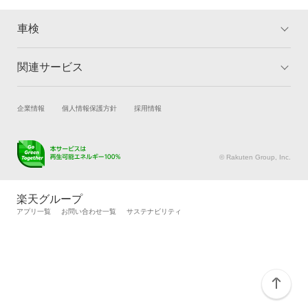
車検
関連サービス
トップ
マイページ
メリット
ご利用ガイド
試乗・商談
新車購入
企業情報
個人情報保護方針
採用情報
車検の基礎知識
キャンペーン一覧
楽天Car車買取
車検予約
ランキング
よくある質問
キズ修理予約
洗車・コーティング予約
© Rakuten Group, Inc.
メンテナンス管理
タイヤ・パーツ購入
タイヤ交換サービス
楽天Car マガジン
楽天グループ
自動車カタログ
自動車保険
アプリ一覧
お問い合わせ一覧
サステナビリティ
楽天マイカー割