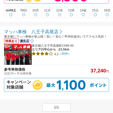
08土
09日
10月
11火
12水
13木
14金
15土
16日
08/
マッハ車検 八王子高尾店
東京都にマッハ車検が初上陸！安い！安心！甲州街道沿いでアクセス良好！
特典あり
優良店
東京都八王子市高尾町1599-45
エリアの中心から
:21.5km
（35件）
4.3
参考車検価格
37,240
円
法定24ヶ月点検対象
1/1