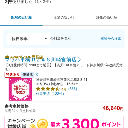
2件
ありました（1～2件）
距離の近い順
金額の安い順
評価の高い順
の料金を表示
車種から検索
マッハ車検 R２４６川崎宮前店
【3月受付時間19:00まで延長】【楽天Car車検アワード神奈川県5年連続受賞
店】
特典あり
優良店
神奈川県川崎市宮前区馬絹3-8-21
エリアの中心から
:15.5km
（666件）
4.6
作業実績（122件）
参考車検価格
46,640
円
法定24ヶ月点検対象