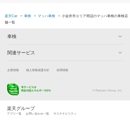
楽天Car
車検
マッハ車検
小金井市エリア周辺のマッハ車検の車検店
舗一覧
車検
関連サービス
トップ
マイページ
メリット
ご利用ガイド
試乗・商談
新車購入
企業情報
個人情報保護方針
採用情報
車検の基礎知識
キャンペーン一覧
楽天Car車買取
車検予約
ランキング
よくある質問
キズ修理予約
洗車・コーティング予約
© Rakuten Group, Inc.
メンテナンス管理
タイヤ・パーツ購入
タイヤ交換サービス
楽天Car マガジン
楽天グループ
自動車カタログ
自動車保険
アプリ一覧
お問い合わせ一覧
サステナビリティ
楽天マイカー割