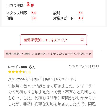
3
口コミ件数
件
スタッフ対応
5.0
説明
5.0
価格
5.0
対応スピード
4.7
都道府県別口コミをチェック
車検を実施した車両：メルセデス・ベンツ CLAシューティングブレーク
2024年07月05日 12:19
レーズン9091さん
4.8
[スタッフの対応 5｜説明 5｜価格 5｜対応スピード 4]
車検時に色々ご相談させて頂きました。ディーラー
での見積もりも踏まえた上で要・不要など判断して
もらいました。見積もり結果に時間が少しかかりま
したが、非常に真摯な対応を頂きましたので、問題