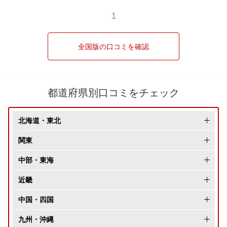
1
全国版の口コミを確認
都道府県別口コミをチェック
北海道・東北
北海道
関東
青森県
東京都
中部・東海
岩手県
神奈川県
長野県
近畿
秋田県
千葉県
新潟県
大阪府
中国・四国
宮城県
埼玉県
富山県
兵庫県
岡山県
九州・沖縄