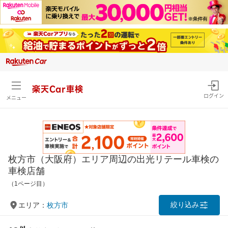
楽天Car車検
ログイン
メニュー
枚方市（大阪府）エリア周辺の出光リテール車検の
車検店舗
（1ページ目）
絞り込み
エリア：
枚方市