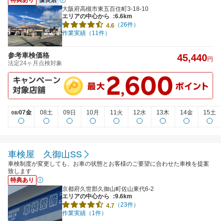
大阪府高槻市東五百住町3-18-10
エリアの中心から
:6.6km
（26件）
4.6
作業実績（11件）
参考車検価格
45,440
円
法定24ヶ月点検対象
07金
08土
09日
10月
11火
12水
13木
14金
15土
08/
車検屋 久御山SS
車検制度が変更しても、お車の状態とお客様のご要望に合わせた車検を提案
致します
特典あり
京都府久世郡久御山町佐山東代6-2
エリアの中心から
:9.6km
（23件）
4.7
作業実績（1件）