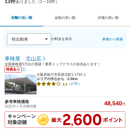
13件
ありました（1～10件）
距離の近い順
金額の安い順
評価の高い順
の料金を表示
車種から検索
車検屋 北山店
全国車検屋5万台の実績！業界トップクラスの自信あります！
特典あり
大阪府枚方市長尾北町1-1791-1
エリアの中心から
:2.9km
（27件）
4.4
参考車検価格
48,540
円
法定24ヶ月点検対象