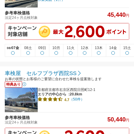
参考車検価格
45,440
円
法定24ヶ月点検対象
07金
08土
09日
10月
11火
12水
13木
14金
15土
08/
車検屋 セルフプラザ西院SS
お車の状態とお客様のご要望に合わせた車検を提案致します
特典あり
京都府京都市右京区西院日照町12-1
エリアの中心から
:20.8km
（50件）
4.7
参考車検価格
50,440
円
法定24ヶ月点検対象