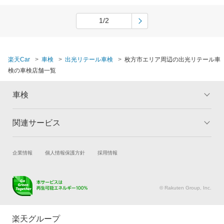
1/2
楽天Car
車検
出光リテール車検
枚方市エリア周辺の出光リテール車
検の車検店舗一覧
車検
関連サービス
トップ
マイページ
メリット
ご利用ガイド
試乗・商談
新車購入
企業情報
個人情報保護方針
採用情報
車検の基礎知識
キャンペーン一覧
楽天Car車買取
車検予約
ランキング
よくある質問
キズ修理予約
洗車・コーティング予約
© Rakuten Group, Inc.
メンテナンス管理
タイヤ・パーツ購入
タイヤ交換サービス
楽天Car マガジン
楽天グループ