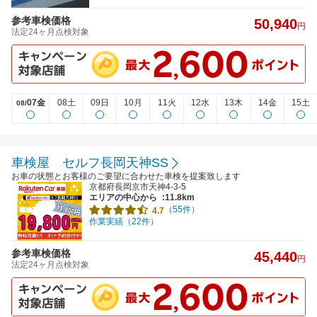
参考車検価格
50,940
円
法定24ヶ月点検対象
07金
08土
09日
10月
11火
12水
13木
14金
15土
08/
車検屋 セルフ長岡天神SS
お車の状態とお客様のご要望に合わせた車検を提案致します
京都府長岡京市天神4-3-5
エリアの中心から
:11.8km
（55件）
4.7
作業実績（22件）
参考車検価格
45,440
円
法定24ヶ月点検対象