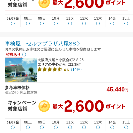
07金
08土
09日
10月
11火
12水
13木
14金
15土
08/
車検屋 セルフプラザ八尾SS
お車の状態とお客様のご要望に合わせた車検を提案致します
特典あり
大阪府八尾市小阪合町2-8-26
エリアの中心から
:22.3km
（14件）
4.6
参考車検価格
45,440
円
法定24ヶ月点検対象
07金
08土
09日
10月
11火
12水
13木
14金
15土
08/