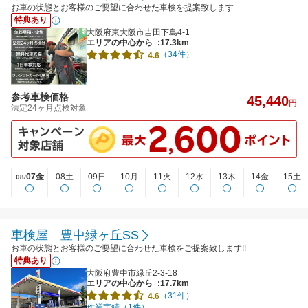
お車の状態とお客様のご要望に合わせた車検を提案致します
特典あり
大阪府東大阪市吉田下島4-1
エリアの中心から
:17.3km
（34件）
4.6
参考車検価格
45,440
円
法定24ヶ月点検対象
07金
08土
09日
10月
11火
12水
13木
14金
15土
08/
車検屋 豊中緑ヶ丘SS
お車の状態とお客様のご要望に合わせた車検をご提案致します!!
特典あり
大阪府豊中市緑丘2-3-18
エリアの中心から
:17.7km
（31件）
4.6
作業実績（1件）