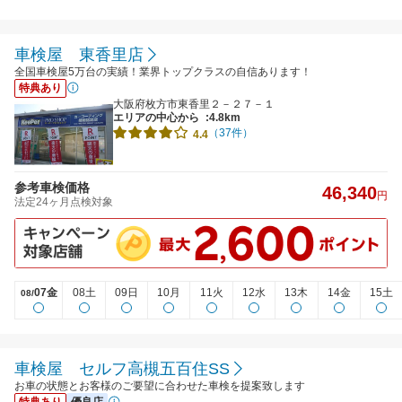
車検屋 東香里店
全国車検屋5万台の実績！業界トップクラスの自信あります！
特典あり
大阪府枚方市東香里２－２７－１
エリアの中心から
:4.8km
（37件）
4.4
参考車検価格
46,340
円
法定24ヶ月点検対象
07金
08土
09日
10月
11火
12水
13木
14金
15土
08/
車検屋 セルフ高槻五百住SS
お車の状態とお客様のご要望に合わせた車検を提案致します
特典あり
優良店