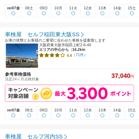
07金
08土
09日
10月
11火
12水
13木
14金
15土
08/
車検屋 セルフ稲田東大阪SS
お車の状態とお客様のご要望に合わせた車検を提案致します
大阪府東大阪市稲田上町2-6-40
エリアの中心から
:16.2km
（71件）
4.4
参考車検価格
37,040
円
法定24ヶ月点検対象
07金
08土
09日
10月
11火
12水
13木
14金
15土
08/
車検屋 セルフ河内SS