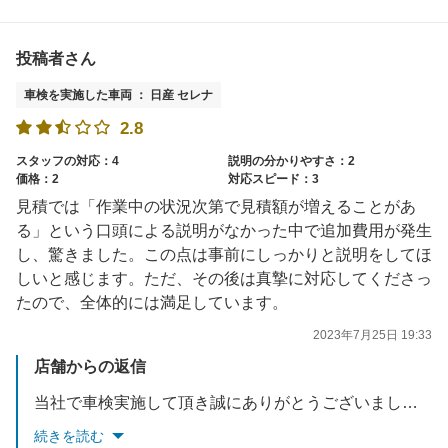
投稿者さん
車検を実施した車両 ： 日産 セレナ
2.8
スタッフの対応：4
説明の分かりやすさ：2
価格：2
対応スピード：3
見積では「作業中の状況次第で見積額が増えることがあ
る」という口頭による説明がなかった中で追加費用が発生
し、驚きました。この点は事前にしっかりと説明をしてほ
しいと感じます。ただ、その後は真摯に対応してくださっ
たので、全体的には満足しています。
2023年7月25日 19:33
店舗からの返信
当社で車検実施して頂き誠にありがとうございました。不快な思いをさせてしまい申し訳ございませんでした。説明については、今後精度を上げていく様、スタッフと再度共有していきます。今後も、お客様のご要望に応えれるようスタッフ一同お待ちしております☆
続きを読む