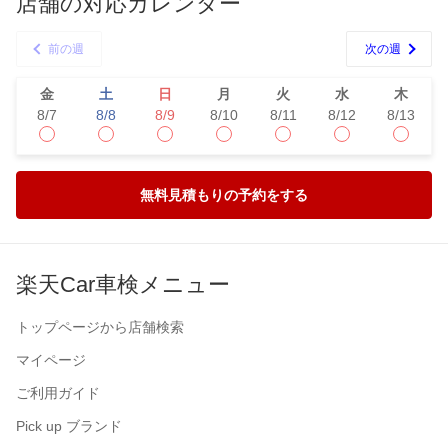
店舗の対応カレンダー
前の週
次の週
金
土
日
月
火
水
木
8/7
8/8
8/9
8/10
8/11
8/12
8/13
無料見積もりの予約をする
楽天Car車検メニュー
トップページから店舗検索
マイページ
ご利用ガイド
Pick up ブランド