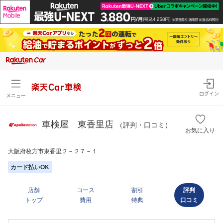
楽天Car車検
ログイン
メニュー
車検屋 東香里店
（評判・口コミ）
お気に入り
大阪府枚方市東香里２－２７－１
カード払いOK
店舗
コース
割引
評判
トップ
費用
特典
口コミ