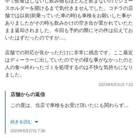
中で飲食はしないし飲み物もほとんど飲まないのでジュー
スホルダーを開けるまで気付きませんでした。コチラの店
舗では以前(前乗っていた車の時)も車検をお願いした事が
ありましたがその時も飲みかけの空き缶が置かれていたた
まま返却されました。今回も予約の際にその件は伝えてお
いたはずだったのですが…。
店舗での対応が良かっただけに非常に残念です。ここ最近
はディーラーに出していたのでその様な事がなかったのと
人の食べ終わったゴミを処理するのは不快な気持ちになり
ました。
2023年8月31日 7:22
店舗からの返信
この度は、当店で車検をお受け頂いたにも関わらずご不快な思いをさせてしまい大変申し訳ございません。
お客様より頂いたご意見は真摯に受け止め、真実に基づいた教育指導を徹底して参ります。
続きを読む
2023年9月27日 7:38
貴重なご意見、ありがとうございました。