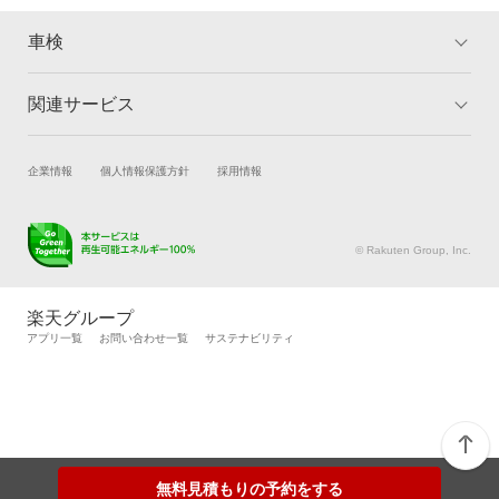
車検
関連サービス
トップ
マイページ
メリット
ご利用ガイド
試乗・商談
新車購入
企業情報
個人情報保護方針
採用情報
車検の基礎知識
キャンペーン一覧
楽天Car車買取
車検予約
ランキング
よくある質問
キズ修理予約
洗車・コーティング予約
© Rakuten Group, Inc.
メンテナンス管理
タイヤ・パーツ購入
タイヤ交換サービス
楽天Car マガジン
楽天グループ
自動車カタログ
自動車保険
アプリ一覧
お問い合わせ一覧
サステナビリティ
楽天マイカー割
無料見積もりの予約をする