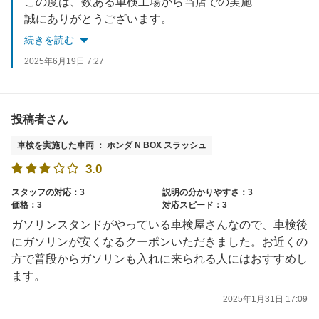
この度は、数ある車検工場から当店での実施
誠にありがとうございます。
さらに高評価頂き誠にありがとうございました。
続きを読む
スタッフ一同の励みになります。
2025年6月19日 7:27
お車の事でお困りな事があれば全力でサポート致します。
今度もお客様のご要望に応えれるようスタッフ一同、心よりお待ちしております。
投稿者さん
車検を実施した車両 ： ホンダ N BOX スラッシュ
3.0
スタッフの対応：3
説明の分かりやすさ：3
価格：3
対応スピード：3
ガソリンスタンドがやっている車検屋さんなので、車検後
にガソリンが安くなるクーポンいただきました。お近くの
方で普段からガソリンも入れに来られる人にはおすすめし
ます。
2025年1月31日 17:09