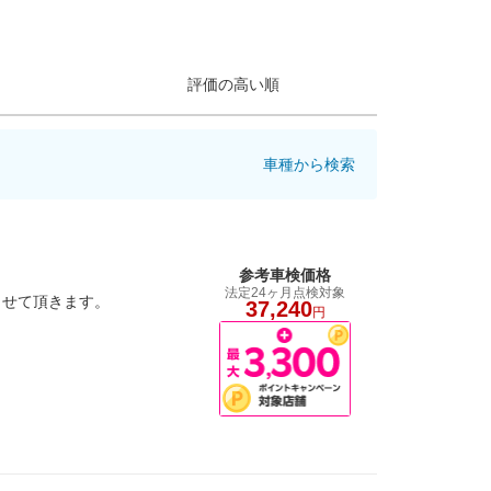
評価の高い順
車種から検索
参考車検価格
法定24ヶ月点検対象
させて頂きます。
37,240
円