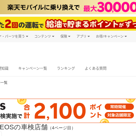
ヤ・パーツを買う
コンテンツ
保険
アプリ
お得/キャンペーン
楽天Carマガジン
キャンペーン
タイヤ・パーツ購入
自動車保険
楽天Carアプリ
自動車カタログ
タイヤ交換サービス
楽天マイカー
グ予約
礎知識
キャンペーン一覧
ランキング
よくある質問
舗一覧
EOSの車検店舗
（4ページ目）