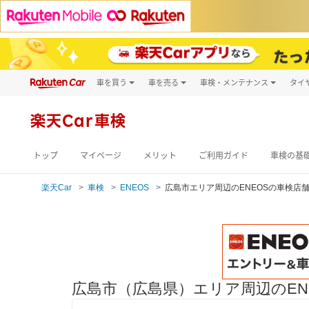
車を買う
車を売る
車検・メンテナンス
タイ
試乗・商談
楽天Car車買取
車検予約
キズ修理予約
新車
楽天Car車検
洗車・コーティン
メンテナンス管理
トップ
マイページ
メリット
ご利用ガイド
車検の基
楽天Car
車検
ENEOS
広島市エリア周辺のENEOSの車検店
広島市（広島県）エリア周辺のEN