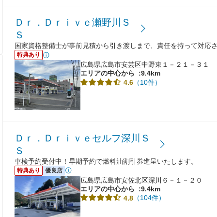
Ｄｒ．Ｄｒｉｖｅ瀬野川Ｓ
Ｓ
国家資格整備士が事前見積から引き渡しまで、責任を持って対応
特典あり
広島県広島市安芸区中野東１－２１－３１
エリアの中心から
:9.4km
（10件）
4.6
Ｄｒ．Ｄｒｉｖｅセルフ深川Ｓ
Ｓ
車検予約受付中！早期予約で燃料油割引券進呈いたします。
特典あり
優良店
広島県広島市安佐北区深川６－１－２０
エリアの中心から
:9.4km
（104件）
4.8