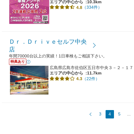
エリアの中心から
:10.3km
（334件）
4.8
Ｄｒ．Ｄｒｉｖｅセルフ中央
店
年間70000台以上の実績！1日車検もご相談下さい。
特典あり
広島県広島市佐伯区五日市中央３－２－１７
エリアの中心から
:11.7km
（22件）
4.3
3
4
5
...