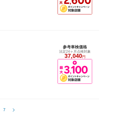
参考車検価格
法定24ヶ月点検対象
37,040
円
7