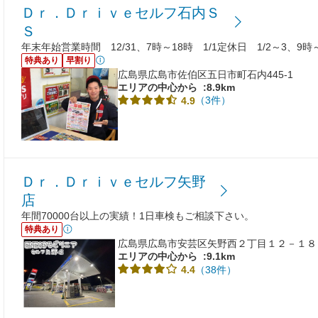
Ｄｒ．Ｄｒｉｖｅセルフ石内Ｓ
Ｓ
年末年始営業時間 12/31、7時～18時 1/1定休日 1/2～3、9時
特典あり
早割り
広島県広島市佐伯区五日市町石内445-1
エリアの中心から
:8.9km
（3件）
4.9
Ｄｒ．Ｄｒｉｖｅセルフ矢野
店
年間70000台以上の実績！1日車検もご相談下さい。
特典あり
広島県広島市安芸区矢野西２丁目１２－１８
エリアの中心から
:9.1km
（38件）
4.4