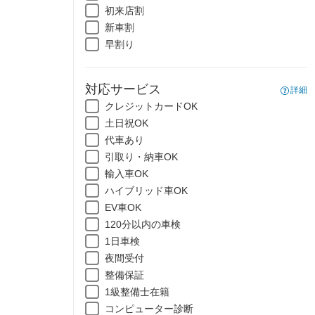
初来店割
新車割
早割り
対応サービス
詳細
クレジットカードOK
土日祝OK
代車あり
引取り・納車OK
輸入車OK
ハイブリッド車OK
EV車OK
120分以内の車検
1日車検
夜間受付
整備保証
1級整備士在籍
コンピューター診断