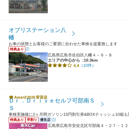
オブリステーション八
幡
お車の状態とお客様のご要望に合わせた車検を提案致します
特典あり
広島県広島市佐伯区八幡４－６－８
エリアの中心から
:10.3km
（10件）
4.4
Ｄｒ．Ｄｒｉｖｅセルフ可部南Ｓ
Ｓ
車検実施後に2ヶ月間ガソリン10円割引券&BOXティッシュ10箱
特典あり
早割り
優良店
広島県広島市安佐北区可部南４－２７－１２