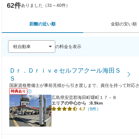
62件
ありました（31～40件）
距離の近い順
金額の安い順
の料金を表示
Ｄｒ．Ｄｒｉｖｅセルフアクール海田Ｓ
Ｓ
国家資格整備士が事前見積から引き渡しまで、責任を持って対応
特典あり
広島県安芸郡海田町曙町１７－８
エリアの中心から
:8.9km
（9件）
4.7