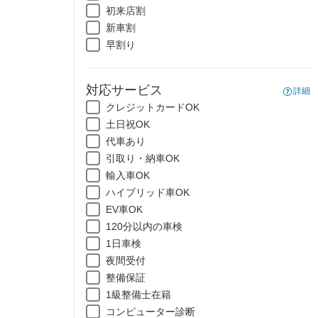
初来店割
新車割
早割り
対応サービス
詳細
クレジットカードOK
土日祝OK
代車あり
引取り・納車OK
輸入車OK
ハイブリッド車OK
EV車OK
120分以内の車検
1日車検
夜間受付
整備保証
1級整備士在籍
コンピューター診断