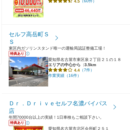
（60件）
4.5
セルフ高岳町Ｓ
Ｓ
東区内ガソリンスタンド唯一の運輸局認証整備工場！
特典あり
愛知県名古屋市東区泉２丁目２１の１８
エリアの中心から
:3.5km
（7件）
4.4
作業実績（16件）
Ｄｒ．Ｄｒｉｖｅセルフ名濃バイパス
店
年間70000台以上の実績！1日車検もご相談下さい。
特典あり
愛知県名古屋市北区会所町２５１