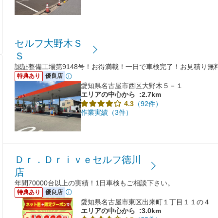
セルフ大野木Ｓ
Ｓ
認証整備工場第9148号！お得満載！一日で車検完了！お見積り無
特典あり
優良店
愛知県名古屋市西区大野木５－１
エリアの中心から
:2.7km
（92件）
4.3
作業実績（3件）
Ｄｒ．Ｄｒｉｖｅセルフ徳川
店
年間70000台以上の実績！1日車検もご相談下さい。
特典あり
優良店
愛知県名古屋市東区出来町１丁目１１の４
エリアの中心から
:3.0km