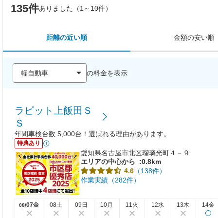
135件
ありました（1～10件）
距離の近い順
金額の安い順
の料金を表示
ラピット上飯田Ｓ
Ｓ
年間車検台数 5,000台！選ばれる理由があります。
特典あり
愛知県名古屋市北区瑠璃光町４－９
エリアの中心から
:0.8km
（138件）
4.6
作業実績（282件）
07金
08土
09日
10月
11火
12水
13木
14金
08/