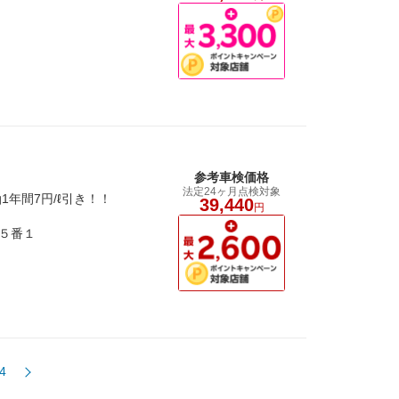
参考車検価格
法定24ヶ月点検対象
年間7円/ℓ引き！！
39,440
円
５番１
4