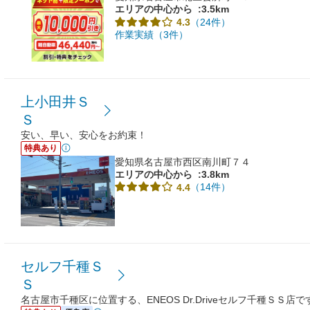
エリアの中心から
:3.5km
（24件）
4.3
作業実績（3件）
上小田井Ｓ
Ｓ
安い、早い、安心をお約束！
特典あり
愛知県名古屋市西区南川町７４
エリアの中心から
:3.8km
（14件）
4.4
セルフ千種Ｓ
Ｓ
名古屋市千種区に位置する、ENEOS Dr.Driveセルフ千種ＳＳ店で