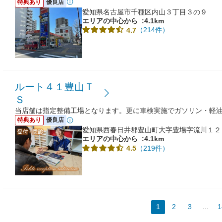
特典あり
優良店
愛知県名古屋市千種区内山３丁目３の９
エリアの中心から
:4.1km
（214件）
4.7
ルート４１豊山Ｔ
Ｓ
当店舗は指定整備工場となります。更に車検実施でガソリン・軽油1
特典あり
優良店
愛知県西春日井郡豊山町大字豊場字流川１２
エリアの中心から
:4.1km
（219件）
4.5
1
2
3
...
1