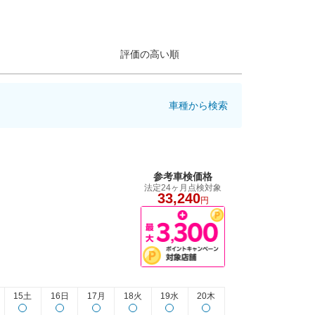
評価の高い順
車種から検索
参考車検価格
法定24ヶ月点検対象
33,240
円
15土
16日
17月
18火
19水
20木