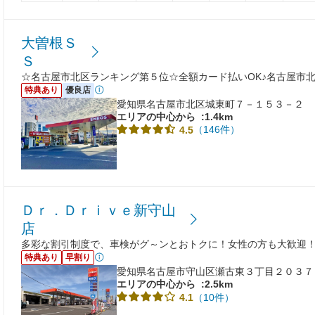
大曽根Ｓ
Ｓ
☆名古屋市北区ランキング第５位☆全額カード払いOK♪名古屋市
特典あり
優良店
愛知県名古屋市北区城東町７－１５３－２
エリアの中心から
:1.4km
（146件）
4.5
Ｄｒ．Ｄｒｉｖｅ新守山
店
多彩な割引制度で、車検がグ～ンとおトクに！女性の方も大歓迎
特典あり
早割り
愛知県名古屋市守山区瀬古東３丁目２０３７
エリアの中心から
:2.5km
（10件）
4.1