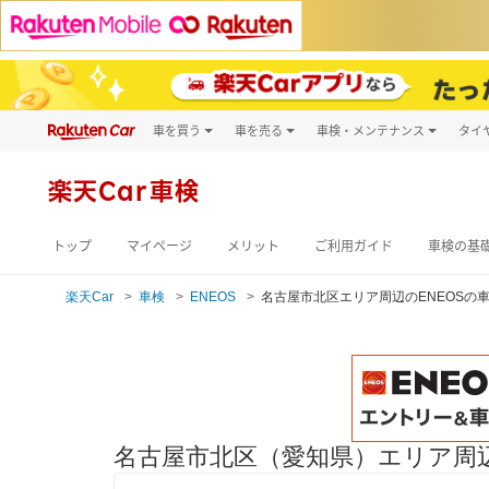
車を買う
車を売る
車検・メンテナンス
タイ
試乗・商談
楽天Car車買取
車検予約
キズ修理予約
新車
楽天Car車検
洗車・コーティン
メンテナンス管理
トップ
マイページ
メリット
ご利用ガイド
車検の基
楽天Car
車検
ENEOS
名古屋市北区エリア周辺のENEOSの
名古屋市北区（愛知県）エリア周辺