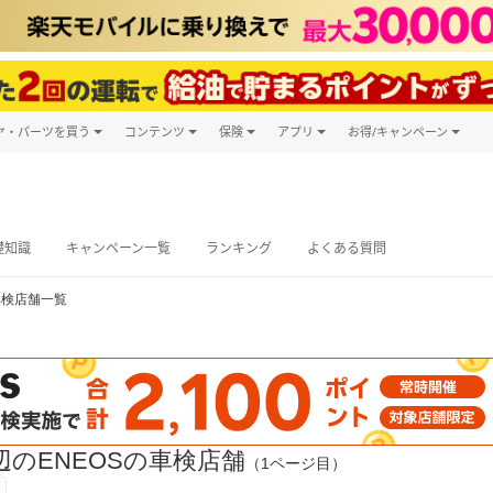
ヤ・パーツを買う
コンテンツ
保険
アプリ
お得/キャンペーン
楽天Carマガジン
キャンペーン
タイヤ・パーツ購入
自動車保険
楽天Carアプリ
自動車カタログ
タイヤ交換サービス
楽天マイカー
グ予約
礎知識
キャンペーン一覧
ランキング
よくある質問
車検店舗一覧
のENEOSの車検店舗
（1ページ目）