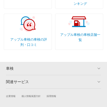
ンキング
アップル車検の車検店舗一
アップル車検の車検の評
覧
判・口コミ
車検
関連サービス
トップ
マイページ
メリット
ご利用ガイド
試乗・商談
新車購入
企業情報
個人情報保護方針
採用情報
車検の基礎知識
キャンペーン一覧
楽天Car車買取
車検予約
ランキング
よくある質問