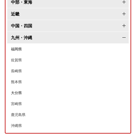
青森県
東京都
中部・東海
岩手県
神奈川県
長野県
近畿
秋田県
千葉県
新潟県
大阪府
中国・四国
宮城県
埼玉県
富山県
兵庫県
岡山県
九州・沖縄
山形県
茨城県
石川県
京都府
広島県
福岡県
福島県
栃木県
福井県
滋賀県
鳥取県
佐賀県
群馬県
愛知県
奈良県
島根県
長崎県
山梨県
静岡県
和歌山県
山口県
熊本県
岐阜県
愛媛県
大分県
三重県
香川県
宮崎県
高知県
鹿児島県
徳島県
沖縄県