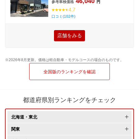
46,040
参考車検価格
円
4.7
口コミ(102件)
店舗をみる
※2026年8月更新。価格は軽自動車・モデルコースの場合のものです。
全国版のランキングを確認
都道府県別ランキングをチェック
北海道・東北
北海道
関東