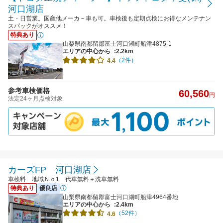
河口湖店
土・日営業。国産他メーカ－車も可。車検後も定期点検にお得なメンテナン
スパックがオススメ！
特典あり
山梨県南都留郡富士河口湖町船津4875-1
エリアの中心から
:2.2km
（2件）
4.4
参考車検価格
60,560
円
法定24ヶ月点検対象
カーズFP 河口湖店
車検料 地域Ｎｏ1 代車無料＋洗車無料
特典あり
優良店
山梨県南都留郡富士河口湖町船津4964番地
エリアの中心から
:2.4km
（52件）
4.6