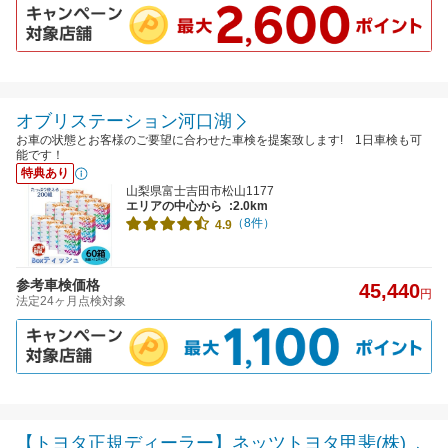
オブリステーション河口湖
お車の状態とお客様のご要望に合わせた車検を提案致します! 1日車検も可
能です！
特典あり
山梨県富士吉田市松山1177
エリアの中心から
:2.0km
（8件）
4.9
参考車検価格
45,440
円
法定24ヶ月点検対象
【トヨタ正規ディーラー】ネッツトヨタ甲斐(株)