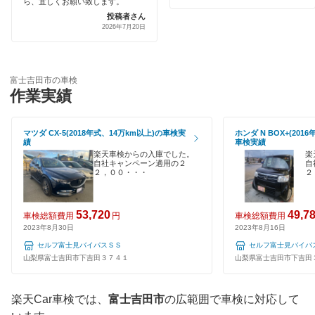
ら、宜しくお願い致します。
出光興産「らくらく安心車検」
韮崎市
投稿者さん
ハイブリッド車OK
2026年7月20日
アクセル車検
笛吹市
EV車OK
トヨタディーラー
北杜市
富士吉田市の車検
120分以内の車検
作業実績
安心WE！車検
南アルプス市
1日車検
南巨摩郡
マツダ CX-5(2018年式、14万km以上)の車検実
ホンダ N BOX+(201
閉じる
夜間受付
績
車検実績
楽天車検からの入庫でした。
楽
南都留郡
自社キャンペーン適用の２
自
整備保証
２，００・・・
２
山梨市
1級整備士在籍
53,720
49,7
車検総額費用
円
車検総額費用
コンピューター診断
閉じる
2023年8月30日
2023年8月16日
セルフ富士見バイパスＳＳ
セルフ富士見バイパ
山梨県富士吉田市下吉田３７４１
山梨県富士吉田市下吉田
閉じる
楽天Car車検では、
富士吉田市
の広範囲で車検に対応して