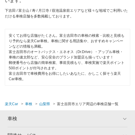
います。
下吉田 / 富士山 / 寿 / 月江寺 / 葭池温泉前エリアなど様々な地域でご利用いた
だける車検店舗を多数掲載しております。
安くてお得な店舗がたくさん。富士吉田市の車検の検索・比較と見積も
り予約なら楽天Car車検。車検に関する用語集や、おすすめキャンペー
ンなどの情報も満載。
富士吉田市のオートバックス・エネオス（Dr.Drive）・アップル車検・
車検の速太郎など、安心安全のブランド加盟店も揃っています！
郵便番号から店舗の簡単検索、事前見積もり、車検実施で楽天ポイント
500ポイントが付与されます。
富士吉田市で車検費用をお得にしたいあなたに、かしこく探そう楽天
Car車検。
楽天Car
車検
山梨県
富士吉田市エリア周辺の車検店舗一覧
車検