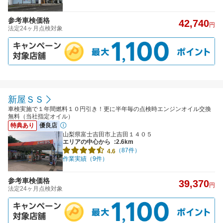
参考車検価格
42,740
円
法定24ヶ月点検対象
新屋ＳＳ
車検実施で１年間燃料１０円引き！更に半年毎の点検時エンジンオイル交換
無料（当社指定オイル）
特典あり
優良店
山梨県富士吉田市上吉田１４０５
エリアの中心から
:2.6km
（87件）
4.6
作業実績（9件）
参考車検価格
39,370
円
法定24ヶ月点検対象