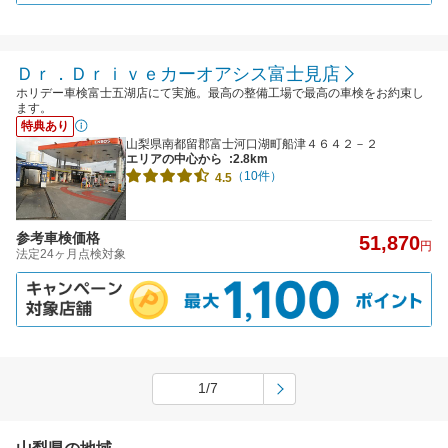
Ｄｒ．Ｄｒｉｖｅカーオアシス富士見店
ホリデー車検富士五湖店にて実施。最高の整備工場で最高の車検をお約束し
ます。
特典あり
山梨県南都留郡富士河口湖町船津４６４２－２
エリアの中心から
:2.8km
（10件）
4.5
参考車検価格
51,870
円
法定24ヶ月点検対象
1/7