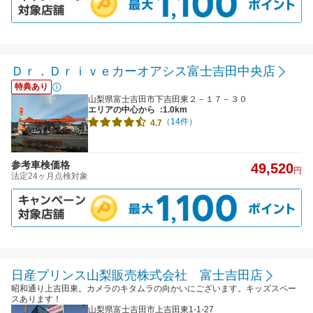
Ｄｒ．Ｄｒｉｖｅカーオアシス富士吉田中央店
特典あり
山梨県富士吉田市下吉田東２－１７－３０
エリアの中心から
:1.0km
（14件）
4.7
参考車検価格
49,520
円
法定24ヶ月点検対象
日産プリンス山梨販売株式会社 富士吉田店
昭和通り上吉田東。カメラのキタムラの向かいにございます。キッズスペー
スあります！
山梨県富士吉田市上吉田東1-1-27