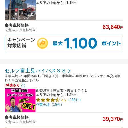
エリアの中心から
:1.1km
参考車検価格
63,640
円
法定24ヶ月点検対象
セルフ富士見バイパスＳＳ
車検実施で1年間燃料12円引き！更に半年毎の点検時エンジンオイル交換無
料！※当社指定オイル
特典あり
山梨県富士吉田市下吉田３７４１
エリアの中心から
:1.3km
（199件）
4.5
作業実績（18件）
参考車検価格
39,370
円
法定24ヶ月点検対象