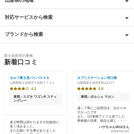
山梨県の地域
対応サービスから検索
上野原市
大月市
ブランドから検索
Award 受賞店
甲斐市
優良店
ENEOS
北都留郡
富士吉田市の車検
特典あり
新着口コミ
「車検の速太郎」
甲州市
早割りあり
アップル車検
セルフ富士見バイパスＳＳ
オブリステーション河口湖
甲府市
山梨県富士吉田市下吉田３７４１
山梨県富士吉田市松山1177
クレジットカードOK
オートバックス
4.3
5.0
中央市
土日祝OK
車両 : スズキ ワゴンR スティ
車両 : ポルシェ マカン
チャレンジ車検
ングレー
都留市
代車あり
凄く丁寧にご説明頂き、分かりや
すかったです
伊藤忠エネクス
中巨摩郡
また、1日車検でとても楽でした
引取り・納車あり
車検後の洗車、粗品も嬉し・・・
多少時間は掛かりますが比較的に
キグナス車検
安く済みました。
ハゲちゃん0612さん
西八代郡
またお願いする事がありました
2026年6月10日
輸入車OK