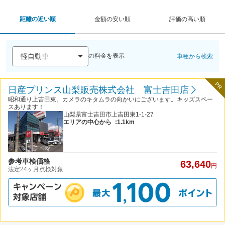
距離の近い順
金額の安い順
評価の高い順
の料金を表示
車種から検索
PR
日産プリンス山梨販売株式会社 富士吉田店
昭和通り上吉田東。カメラのキタムラの向かいにございます。キッズスペー
スあります！
山梨県富士吉田市上吉田東1-1-27
エリアの中心から
:1.1km
参考車検価格
63,640
円
法定24ヶ月点検対象