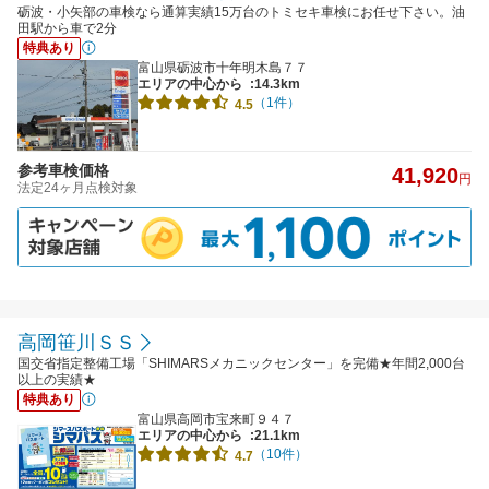
砺波・小矢部の車検なら通算実績15万台のトミセキ車検にお任せ下さい。油
田駅から車で2分
特典あり
富山県砺波市十年明木島７７
エリアの中心から
:14.3km
（1件）
4.5
参考車検価格
41,920
円
法定24ヶ月点検対象
高岡笹川ＳＳ
国交省指定整備工場「SHIMARSメカニックセンター」を完備★年間2,000台
以上の実績★
特典あり
富山県高岡市宝来町９４７
エリアの中心から
:21.1km
（10件）
4.7