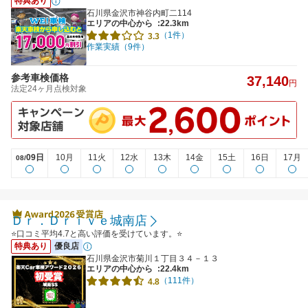
特典あり
石川県金沢市神谷内町二114
エリアの中心から
:22.3km
（1件）
3.3
作業実績（9件）
参考車検価格
37,140
円
法定24ヶ月点検対象
09日
10月
11火
12水
13木
14金
15土
16日
17月
08/
Ｄｒ．Ｄｒｉｖｅ城南店
⭐口コミ平均4.7と高い評価を受けています。⭐
特典あり
優良店
石川県金沢市菊川１丁目３４－１３
エリアの中心から
:22.4km
（111件）
4.8