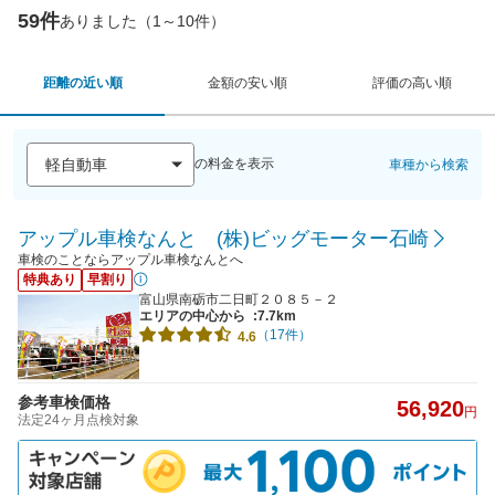
59件
ありました（1～10件）
距離の近い順
金額の安い順
評価の高い順
の料金を表示
車種から検索
アップル車検なんと (株)ビッグモーター石崎
車検のことならアップル車検なんとへ
特典あり
早割り
富山県南砺市二日町２０８５－２
エリアの中心から
:7.7km
（17件）
4.6
参考車検価格
56,920
円
法定24ヶ月点検対象