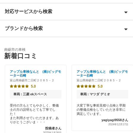
対応サービスから検索
射水市
魚津市
ブランドから検索
Award 受賞店
小矢部市
優良店
ENEOS
黒部市
南砺市の車検
特典あり
新着口コミ
「車検の速太郎」
下新川郡
初めて来店割りあり
アップル車検
アップル車検なんと (株)ビッグモ
アップル車検なんと (株)ビッグモ
高岡市
ーター石崎
ーター石崎
早割りあり
富山県南砺市二日町２０８５－２
富山県南砺市二日町２０８５－２
オートバックス
砺波市
5.0
5.0
クレジットカードOK
出光リテール車検
車両 : 三菱 ekスペース
車両 : マツダ デミオ
富山市
土日祝OK
受付の方もとてもやさしく、整備
大変丁寧な事前見積り点検と早期
伊藤忠エネクス
中新川郡
士の方の説明もとても丁寧でし
の整備点検をしていただき非常に
代車あり
た！
満足しています。
また利用させていただきます。あ
ウルトラ車検
yagiyagi9558さん
滑川市
りがとうございま・・・
2024年12月17日
引取り・納車あり
投稿者さん
安心WE！車検
2025年1月26日