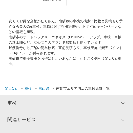
氷見市
輸入車OK
閉じる
ハイブリッド車OK
閉じる
安くてお得な店舗がたくさん。南砺市の車検の検索・比較と見積もり予
約なら楽天Car車検。車検に関する用語集や、おすすめキャンペーンな
EV車OK
どの情報も満載。
南砺市のオートバックス・エネオス（Dr.Drive）・アップル車検・車検
120分以内の車検
の速太郎など、安心安全のブランド加盟店も揃っています！
郵便番号から店舗の簡単検索、事前見積もり、車検実施で楽天ポイント
500ポイントが付与されます。
1日車検
南砺市で車検費用をお得にしたいあなたに、かしこく探そう楽天Car車
検。
夜間受付
整備保証
楽天Car
車検
富山県
南砺市エリア周辺の車検店舗一覧
コンピューター診断
車検
閉じる
関連サービス
トップ
マイページ
メリット
ご利用ガイド