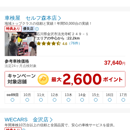
車検屋 セルフ森本店
地域トップクラスの信頼と実績！年間50,000台の実績！
特典あり
優良店
石川県金沢市法光寺町２４９－１
エリアの中心から
:22.2km
（76件）
4.6
参考車検価格
37,640
円
法定24ヶ月点検対象
09日
10月
11火
12水
13木
14金
15土
16日
17月
08/
WECARS 金沢店
年間車検10万台以上の信頼と全国品質で、安心の車検サービスを提供。