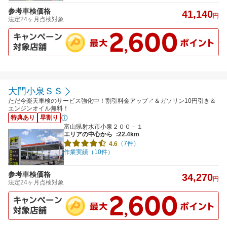
参考車検価格
41,140
円
法定24ヶ月点検対象
大門小泉ＳＳ
ただ今楽天車検のサービス強化中！割引料金アップ↗＆ガソリン10円引き＆
エンジンオイル無料！
特典あり
早割り
富山県射水市小泉２００－１
エリアの中心から
:22.4km
（7件）
4.6
作業実績（10件）
参考車検価格
34,270
円
法定24ヶ月点検対象