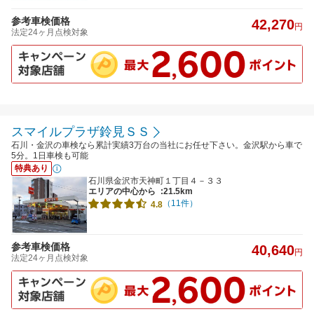
参考車検価格
42,270
円
法定24ヶ月点検対象
スマイルプラザ鈴見ＳＳ
石川・金沢の車検なら累計実績3万台の当社にお任せ下さい。金沢駅から車で
5分。1日車検も可能
特典あり
石川県金沢市天神町１丁目４－３３
エリアの中心から
:21.5km
（11件）
4.8
参考車検価格
40,640
円
法定24ヶ月点検対象