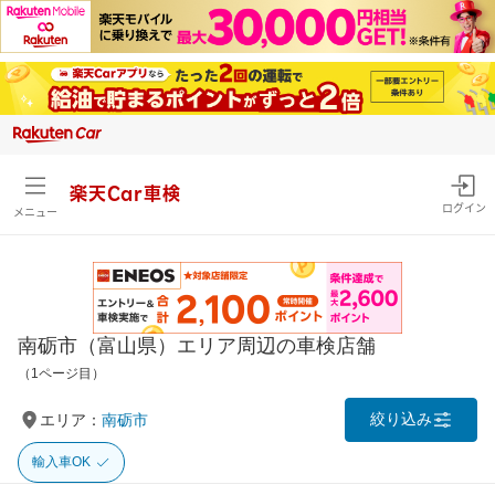
楽天Car車検
ログイン
メニュー
南砺市（富山県）エリア周辺の車検店舗
（1ページ目）
絞り込み
エリア：
南砺市
輸入車OK