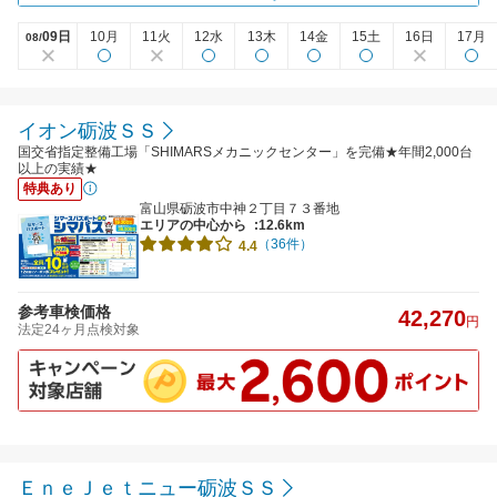
09日
10月
11火
12水
13木
14金
15土
16日
17月
08/
イオン砺波ＳＳ
国交省指定整備工場「SHIMARSメカニックセンター」を完備★年間2,000台
以上の実績★
特典あり
富山県砺波市中神２丁目７３番地
エリアの中心から
:12.6km
（36件）
4.4
参考車検価格
42,270
円
法定24ヶ月点検対象
ＥｎｅＪｅｔニュー砺波ＳＳ