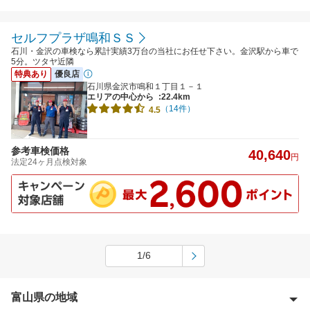
セルフプラザ鳴和ＳＳ
石川・金沢の車検なら累計実績3万台の当社にお任せ下さい。金沢駅から車で
5分。ツタヤ近隣
特典あり
優良店
石川県金沢市鳴和１丁目１－１
エリアの中心から
:22.4km
（14件）
4.5
参考車検価格
40,640
円
法定24ヶ月点検対象
1/6
富山県の地域