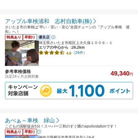
アップル車検浦和 志村自動車(株)
さいたま市の車検は”早い・安い・安心”全国チェーンの『アップル車検 浦
和』へ！
特典あり
早割り
優良店
埼玉県さいたま市桜区上大久保１００６－１
エリアの中心から
:26.2km
（26件）
4.6
参考車検価格
49,340
円
法定24ヶ月点検対象
あべぁ～車検 緑山
こどもの国駅徒歩5分！スーパー三和のすぐ隣のapollostationです！
特典あり
早割り
神奈川県横浜市青葉区奈良1-24-8