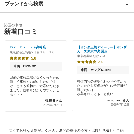
ブランドから検索
Award 受賞店
板橋区
優良店
ENEOS
江戸川区
港区の車検
特典あり
新着口コミ
アップル車検
大田区
初めて来店割りあり
中部自動車販売（チューブ＆BCN）
Ｄｒ．Ｄｒｉｖｅ高輪店
【ホンダ正規ディーラー】ホンダ
葛飾区
カーズ東京中央 港店
東京都港区高輪２丁目１８ー１０
新車初回割りあり
東京都港区芝浦1-6-4
伊藤忠エネクス
5.0
北区
4.8
早割りあり
車両 : BMW X2
コスモの車検
車両 : ホンダ N-ONE
江東区
クレジットカードOK
以前の車検工場がなくなったため
整備内容の説明がわかりやすかっ
新しく車検をお願いしたのです
車検のコバック
品川区
た。ただし整備上がりの予定日が
が、とても親切にご対応いただき
土日祝OK
延びたのは
ました。説明も分かりやすく、こ
改善されるともっと良い
ミタニ車検
ち・・・
渋谷区
overgrownさん
投稿者さん
代車あり
2026年7月12日
2026年7月28日
ホリデー車検
新宿区
引取り・納車あり
マッハ車検
杉並区
輸入車OK
安くてお得な店舗がたくさん。港区の車検の検索・比較と見積もり予約
出光興産「らくらく安心車検」