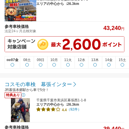
エリアの中心から
:26.3km
参考車検価格
43,240
円
法定24ヶ月点検対象
07金
08土
09日
10月
11火
12水
13木
14金
15土
08/
コスモの車検 幕張インター
JR幕張本郷駅から車で5分！
特典あり
千葉県千葉市美浜区幕張西1-1-8
エリアの中心から
:26.3km
（92件）
4.4
参考車検価格
39,440