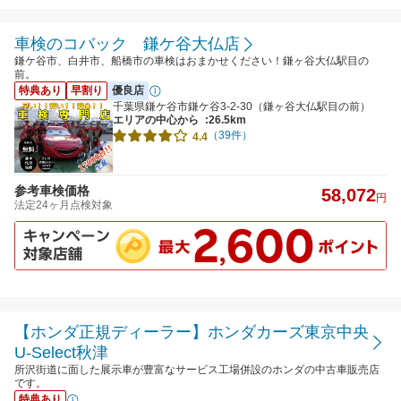
車検のコバック 鎌ケ谷大仏店
鎌ケ谷市、白井市、船橋市の車検はおまかせください！鎌ヶ谷大仏駅目の
前。
特典あり
早割り
優良店
千葉県鎌ケ谷市鎌ケ谷3-2-30（鎌ヶ谷大仏駅目の前）
エリアの中心から
:26.5km
（39件）
4.4
参考車検価格
58,072
円
法定24ヶ月点検対象
【ホンダ正規ディーラー】ホンダカーズ東京中央
U-Select秋津
所沢街道に面した展示車が豊富なサービス工場併設のホンダの中古車販売店
です。
特典あり