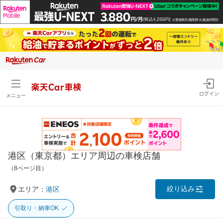
楽天Car車検
ログイン
メニュー
港区（東京都）エリア周辺の車検店舗
（8ページ目）
絞り込み
エリア：
港区
引取り・納車OK