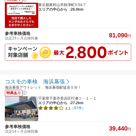
東京都東村山市秋津町3-54-7
エリアの中心から
:26.9km
参考車検価格
81,090
円
法定24ヶ月点検対象
コスモの車検 海浜幕張
海浜幕張アウトレット、海浜幕張駅徒歩５分！
特典あり
千葉県千葉市美浜区打瀬１－１－１
エリアの中心から
:27.2km
（97件）
4.3
参考車検価格
39,440
円
法定24ヶ月点検対象