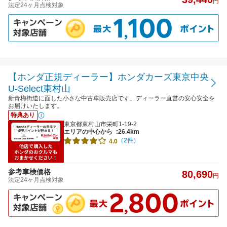
円
法定24ヶ月点検対象
【ホンダ正規ディーラー】ホンダカーズ東京中央
U-Select東村山
新青梅街道に面した小さな中古車販売店です、ディーラー直営の安心安全を
お届けいたします。
特典あり
東京都東村山市栄町1-19-2
エリアの中心から
:26.4km
（2件）
4.0
参考車検価格
80,690
円
法定24ヶ月点検対象