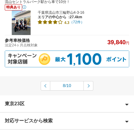
流山セントラルパーク駅から車で10分！
特典あり
千葉県流山市三輪野山4-3-16
エリアの中心から
:27.4km
（72件）
4.3
参考車検価格
39,840
円
法定24ヶ月点検対象
8/10
東京23区
対応サービスから検索
足立区
荒川区