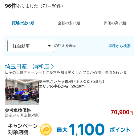
96件
ありました（71～80件）
距離の近い順
金額の安い順
評価の高い順
の料金を表示
車種から検索
埼玉日産 浦和店
日産の正規ディーラー！クルマを知り尽くしたプロが点検・整備を行いま
す。
埼玉県さいたま市桜区上大久保85番地1
エリアの中心から
:26.1km
参考車検価格
70,900
円
法定24ヶ月点検対象