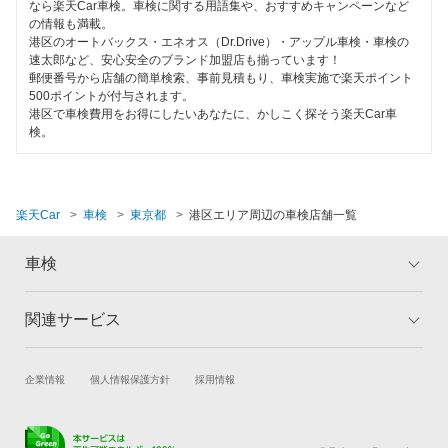
墨田区
なら楽天Car車検。車検に関する用語集や、おすすめキャンペーンなど
ハイブリッド車OK
の情報も満載。
トヨタディーラー
世田谷区
港区のオートバックス・エネオス（Dr.Drive）・アップル車検・車検の
EV車OK
速太郎など、安心安全のブランド加盟店も揃っています！
日産自動車販売
郵便番号から店舗の簡単検索、事前見積もり、車検実施で楽天ポイント
台東区
500ポイントが付与されます。
120分以内の車検
港区で車検費用をお得にしたいあなたに、かしこく探そう楽天Car車
中央区
閉じる
検。
1日車検
千代田区
夜間受付
豊島区
楽天Car
車検
東京都
港区エリア周辺の車検店舗一覧
整備保証
中野区
1級整備士在籍
車検
練馬区
コンピューター診断
関連サービス
トップ
マイページ
文京区
メリット
ご利用ガイド
閉じる
目黒区
試乗・商談
新車購入
企業情報
個人情報保護方針
採用情報
車検の基礎知識
キャンペーン一覧
楽天Car車買取
車検予約
ランキング
よくある質問
閉じる
キズ修理予約
洗車・コーティング予約