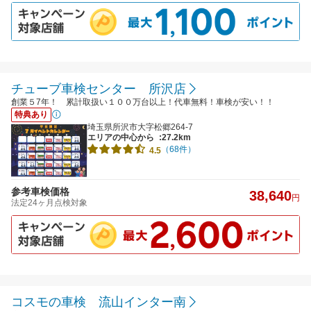
チューブ車検センター 所沢店
創業５7年！ 累計取扱い１００万台以上！代車無料！車検が安い！！
特典あり
埼玉県所沢市大字松郷264-7
エリアの中心から
:27.2km
（68件）
4.5
参考車検価格
38,640
円
法定24ヶ月点検対象
コスモの車検 流山インター南