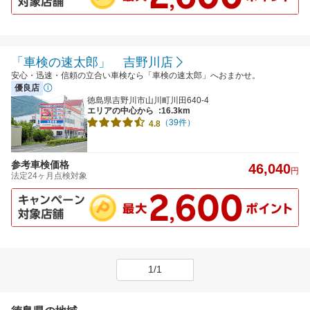
「車検の速太郎」 吉野川店
安心・迅速・信頼の立合い車検なら「車検の速太郎」へおまかせ。
優良店
徳島県吉野川市山川町川田640-4
エリアの中心から
:16.3km
（39件）
4.8
参考車検価格
46,040
円
法定24ヶ月点検対象
1/1