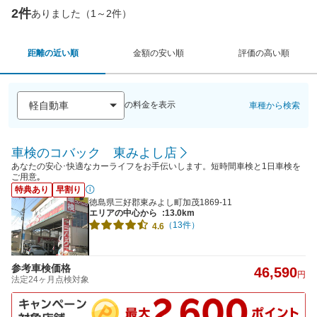
2件
ありました（1～2件）
距離の近い順
金額の安い順
評価の高い順
の料金を表示
車種から検索
車検のコバック 東みよし店
あなたの安心･快適なカーライフをお手伝いします。短時間車検と1日車検を
ご用意｡
特典あり
早割り
徳島県三好郡東みよし町加茂1869-11
エリアの中心から
:13.0km
（13件）
4.6
参考車検価格
46,590
円
法定24ヶ月点検対象