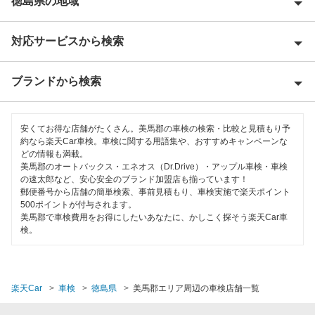
徳島県の地域
対応サービスから検索
阿南市
阿波市
ブランドから検索
優良店
板野郡
特典あり
「車検の速太郎」
海部郡
安くてお得な店舗がたくさん。美馬郡の車検の検索・比較と見積もり予
早割りあり
約なら楽天Car車検。車検に関する用語集や、おすすめキャンペーンな
車検のコバック
どの情報も満載。
勝浦郡
美馬郡のオートバックス・エネオス（Dr.Drive）・アップル車検・車検
クレジットカードOK
の速太郎など、安心安全のブランド加盟店も揃っています！
小松島市
閉じる
郵便番号から店舗の簡単検索、事前見積もり、車検実施で楽天ポイント
土日祝OK
500ポイントが付与されます。
徳島市
美馬郡で車検費用をお得にしたいあなたに、かしこく探そう楽天Car車
代車あり
検。
那賀郡
輸入車OK
鳴門市
ハイブリッド車OK
楽天Car
車検
徳島県
美馬郡エリア周辺の車検店舗一覧
美馬市
EV車OK