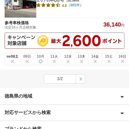
エリアの中心から
:12.3km
（985件）
4.9
参考車検価格
36,140
円
法定24ヶ月点検対象
08土
09日
10月
11火
12水
13木
14金
15土
16日
08/
1/2
徳島県の地域
対応サービスから検索
阿南市
阿波市
ブランドから検索