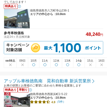
でしております！
特典あり
徳島県徳島市八万町寺山236-1
エリアの中心から
:10.0km
参考車検価格
48,240
円
法定24ヶ月点検対象
08土
09日
10月
11火
12水
13木
14金
15土
16日
08/
アップル車検徳島南 晃和自動車 新浜営業所
お車の状態とお客様のご要望に合わせた車検を提案致します
特典あり
早割り
徳島県徳島市西新浜町2-5-22
エリアの中心から
:10.9km
（5件）
4.9