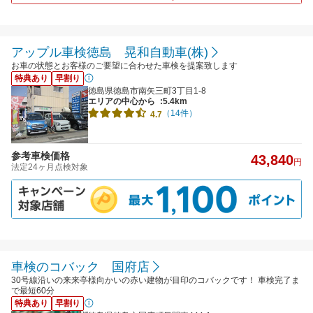
アップル車検徳島 晃和自動車(株)
お車の状態とお客様のご要望に合わせた車検を提案致します
特典あり
早割り
徳島県徳島市南矢三町3丁目1-8
エリアの中心から
:5.4km
（14件）
4.7
参考車検価格
43,840
円
法定24ヶ月点検対象
車検のコバック 国府店
30号線沿いの来来亭様向かいの赤い建物が目印のコバックです！ 車検完了ま
で最短60分
特典あり
早割り