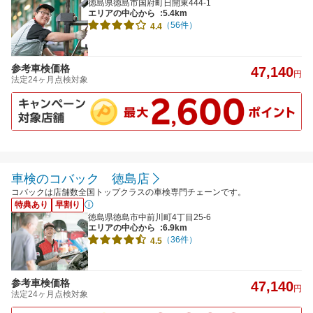
徳島県徳島市国府町日開東444-1
エリアの中心から
:5.4km
（56件）
4.4
参考車検価格
47,140
円
法定24ヶ月点検対象
車検のコバック 徳島店
コバックは店舗数全国トップクラスの車検専門チェーンです。
特典あり
早割り
徳島県徳島市中前川町4丁目25-6
エリアの中心から
:6.9km
（36件）
4.5
参考車検価格
47,140
円
法定24ヶ月点検対象