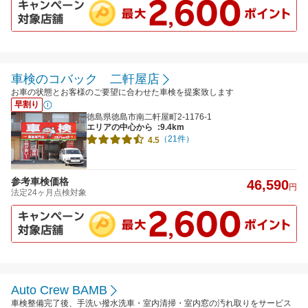
車検のコバック 二軒屋店
お車の状態とお客様のご要望に合わせた車検を提案致します
早割り
徳島県徳島市南二軒屋町2-1176-1
エリアの中心から
:9.4km
（21件）
4.5
参考車検価格
46,590
円
法定24ヶ月点検対象
Auto Crew BAMB
車検整備完了後、手洗い撥水洗車・室内清掃・室内窓の汚れ取りをサービス