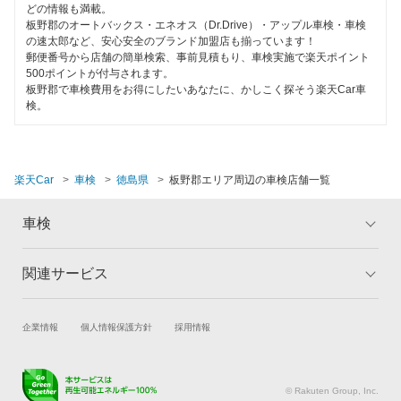
120分以内の車検
どの情報も満載。
三好市
板野郡のオートバックス・エネオス（Dr.Drive）・アップル車検・車検
1日車検
の速太郎など、安心安全のブランド加盟店も揃っています！
郵便番号から店舗の簡単検索、事前見積もり、車検実施で楽天ポイント
吉野川市
500ポイントが付与されます。
夜間受付
板野郡で車検費用をお得にしたいあなたに、かしこく探そう楽天Car車
検。
整備保証
閉じる
コンピューター診断
楽天Car
車検
徳島県
板野郡エリア周辺の車検店舗一覧
閉じる
車検
関連サービス
トップ
マイページ
メリット
ご利用ガイド
試乗・商談
新車購入
企業情報
個人情報保護方針
採用情報
車検の基礎知識
キャンペーン一覧
楽天Car車買取
車検予約
ランキング
よくある質問
キズ修理予約
洗車・コーティング予約
© Rakuten Group, Inc.