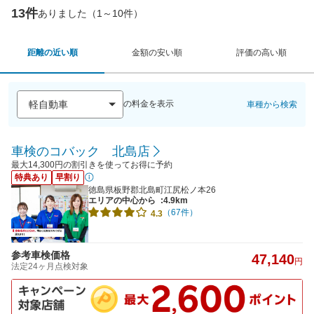
13件
ありました（1～10件）
距離の近い順
金額の安い順
評価の高い順
の料金を表示
車種から検索
車検のコバック 北島店
最大14,300円の割引きを使ってお得に予約
特典あり
早割り
徳島県板野郡北島町江尻松ノ本26
エリアの中心から
:4.9km
（67件）
4.3
参考車検価格
47,140
円
法定24ヶ月点検対象