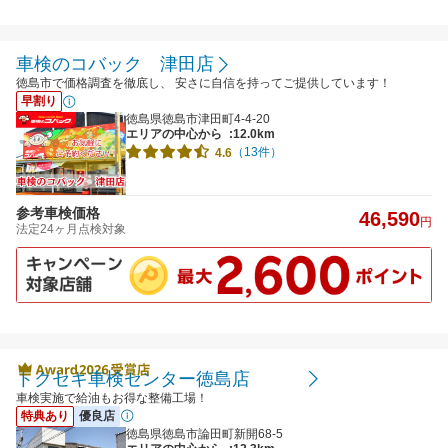
車検のコバック 津田店
徳島市で価格調査を徹底し、 安さに自信を持ってご提供しています！
早割り
徳島県徳島市津田町4-4-20
エリアの中心から
:12.0km
（13件）
4.6
参考車検価格
46,590
円
法定24ヶ月点検対象
トクセキ車検センター徳島店
車検実施で給油もお得な整備工場！
特典あり
優良店
徳島県徳島市論田町新開68-5