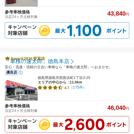
参考車検価格
43,840
円
法定24ヶ月点検対象
「車検の速太郎」徳島本店
安心・迅速・信頼の立合い車検なら「車検の速太郎」へおまかせ。
優良店
徳島県徳島市西新浜町1丁目3-25
エリアの中心から
:11.0km
（175件）
4.7
参考車検価格
46,040
円
法定24ヶ月点検対象