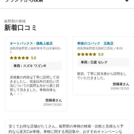
Award 受賞店
海部郡
優良店
「車検の速太郎」
勝浦郡
板野郡の車検
特典あり
新着口コミ
アップル車検
小松島市
早割りあり
車検のコバック
オートバックス・徳島上板店
車検のコバック 北島店
徳島市
徳島県板野郡上板町椎本字山伏塚602-
徳島県板野郡北島町江尻松ノ本26
クレジットカードOK
1
ホリデー車検
5.0
那賀郡
5.0
土日祝OK
車両 : 日産 セレナ
車両 : スズキ ワゴンR
鳴門市
閉じる
代車あり
親切、丁寧に担当者から説明をし
見積書の内容は丁寧に説明して頂
ていただきました。
美馬郡
きましたし、現金以外の支払い方
投稿者さん
引取り・納車あり
法についての質問も分かり易く回
2026年7月15日
答して頂きました。車検自体も
美馬市
丸・・・
輸入車OK
投稿者さん
2026年7月18日
名西郡
ハイブリッド車OK
名東郡
EV車OK
安くてお得な店舗がたくさん。板野郡の車検の検索・比較と見積もり予
三好郡
約なら楽天Car車検。車検に関する用語集や、おすすめキャンペーンな