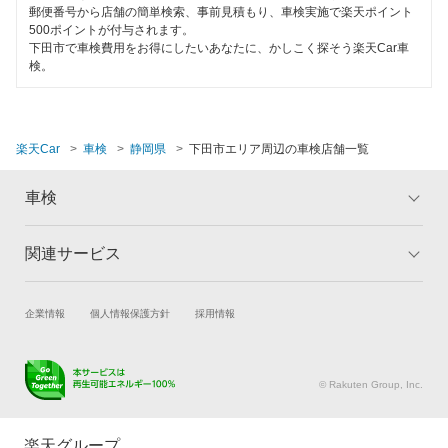
島田市
郵便番号から店舗の簡単検索、事前見積もり、車検実施で楽天ポイント
コンピューター診断
500ポイントが付与されます。
周智郡
下田市で車検費用をお得にしたいあなたに、かしこく探そう楽天Car車
検。
閉じる
裾野市
駿東郡
楽天Car
車検
静岡県
下田市エリア周辺の車検店舗一覧
田方郡
車検
沼津市
榛原郡
関連サービス
トップ
マイページ
メリット
ご利用ガイド
袋井市
試乗・商談
新車購入
企業情報
個人情報保護方針
採用情報
車検の基礎知識
キャンペーン一覧
藤枝市
楽天Car車買取
車検予約
ランキング
よくある質問
富士市
キズ修理予約
洗車・コーティング予約
© Rakuten Group, Inc.
メンテナンス管理
タイヤ・パーツ購入
富士宮市
タイヤ交換サービス
楽天Car マガジン
楽天グループ