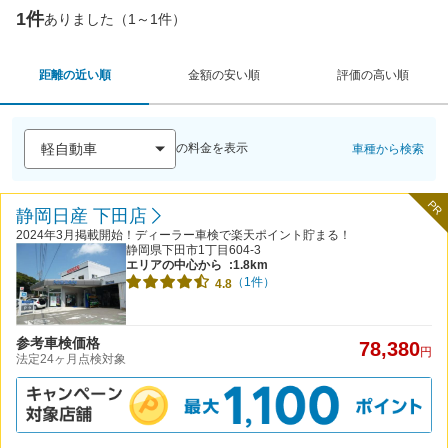
1件
ありました（1～1件）
距離の近い順
金額の安い順
評価の高い順
の料金を表示
車種から検索
PR
静岡日産 下田店
2024年3月掲載開始！ディーラー車検で楽天ポイント貯まる！
静岡県下田市1丁目604-3
エリアの中心から
:1.8km
（1件）
4.8
参考車検価格
78,380
円
法定24ヶ月点検対象