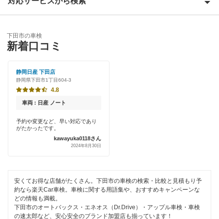
対応サービスから検索
熱海市
伊豆市
クレジットカードOK
下田市の車検
伊豆の国市
新着口コミ
土日祝OK
伊東市
代車あり
静岡日産 下田店
静岡県下田市1丁目604-3
磐田市
引取り・納車あり
4.8
御前崎市
車両 : 日産 ノート
輸入車OK
掛川市
予約や変更など、早い対応であり
がたかったです。
ハイブリッド車OK
kawayuka0118さん
賀茂郡
2024年8月30日
EV車OK
菊川市
1日車検
安くてお得な店舗がたくさん。下田市の車検の検索・比較と見積もり予
湖西市
整備保証
約なら楽天Car車検。車検に関する用語集や、おすすめキャンペーンな
どの情報も満載。
御殿場市
下田市のオートバックス・エネオス（Dr.Drive）・アップル車検・車検
1級整備士在籍
の速太郎など、安心安全のブランド加盟店も揃っています！