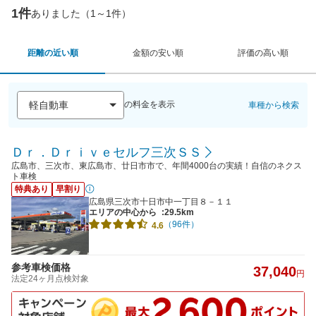
1件
ありました（1～1件）
距離の近い順
金額の安い順
評価の高い順
の料金を表示
車種から検索
Ｄｒ．Ｄｒｉｖｅセルフ三次ＳＳ
広島市、三次市、東広島市、廿日市市で、年間4000台の実績！自信のネクス
ト車検
特典あり
早割り
広島県三次市十日市中一丁目８－１１
エリアの中心から
:29.5km
（96件）
4.6
参考車検価格
37,040
円
法定24ヶ月点検対象