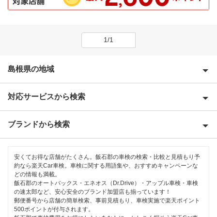
1/1
島根県の地域
対応サービスから検索
出雲市
雲南市
ブランドから検索
特典あり
大田市
早割りあり
ENEOS
邑智郡
安くてお得な店舗がたくさん。飯石郡の車検の検索・比較と見積もり予
クレジットカードOK
約なら楽天Car車検。車検に関する用語集や、おすすめキャンペーンな
どの情報も満載。
鹿足郡
閉じる
飯石郡のオートバックス・エネオス（Dr.Drive）・アップル車検・車検
土日祝OK
の速太郎など、安心安全のブランド加盟店も揃っています！
江津市
郵便番号から店舗の簡単検索、事前見積もり、車検実施で楽天ポイント
代車あり
500ポイントが付与されます。
仁多郡