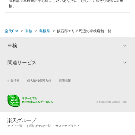
飯石郡で車検費用をお得にしたいあなたに、かしこく探そう楽天Car車
引取り・納車あり
検。
浜田市
ハイブリッド車OK
益田市
1日車検
楽天Car
車検
島根県
飯石郡エリア周辺の車検店舗一覧
松江市
夜間受付
車検
安来市
整備保証
関連サービス
トップ
マイページ
閉じる
閉じる
メリット
ご利用ガイド
試乗・商談
新車購入
企業情報
個人情報保護方針
採用情報
車検の基礎知識
キャンペーン一覧
楽天Car車買取
車検予約
ランキング
よくある質問
キズ修理予約
洗車・コーティング予約
© Rakuten Group, Inc.
メンテナンス管理
タイヤ・パーツ購入
タイヤ交換サービス
楽天Car マガジン
楽天グループ
自動車カタログ
自動車保険
アプリ一覧
お問い合わせ一覧
サステナビリティ
楽天マイカー割