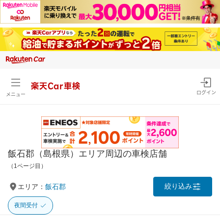
楽天Car車検
ログイン
メニュー
飯石郡（島根県）エリア周辺の車検店舗
（1ページ目）
絞り込み
エリア：
飯石郡
夜間受付