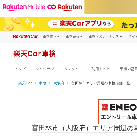
車を買う
車を売る
車検・メンテナンス
タイ
試乗・商談
楽天Car車買取
車検予約
キズ修理予約
新車
楽天Car車検
洗車・コーティン
メンテナンス管理
トップ
マイページ
メリット
ご利用ガイド
車検の基
楽天Car
車検
大阪府
富田林市エリア周辺の車検店舗一覧
富田林市（大阪府）エリア周辺の