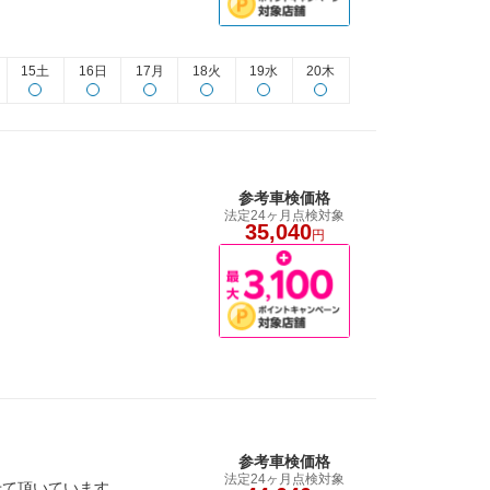
15土
16日
17月
18火
19水
20木
参考車検価格
法定24ヶ月点検対象
35,040
円
参考車検価格
法定24ヶ月点検対象
せて頂いています。