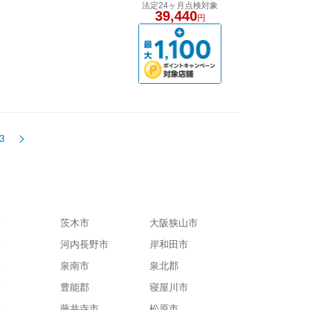
法定24ヶ月点検対象
39,440
円
3
市
茨木市
大阪狭山市
市
河内長野市
岸和田市
郡
泉南市
泉北郡
市
豊能郡
寝屋川市
市
藤井寺市
松原市