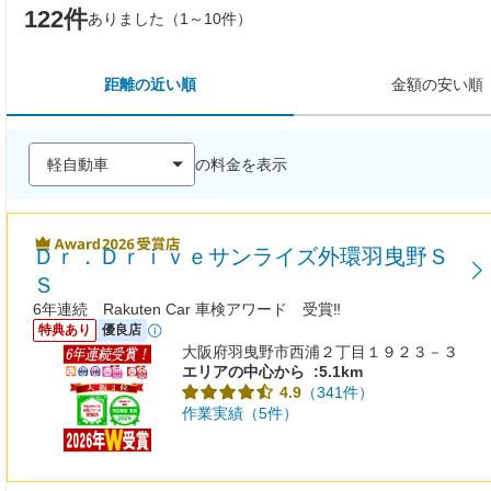
122件
ありました（1～10件）
距離の近い順
金額の安い順
の料金を表示
Ｄｒ．Ｄｒｉｖｅサンライズ外環羽曳野Ｓ
Ｓ
6年連続 Rakuten Car 車検アワード 受賞‼
特典あり
優良店
大阪府羽曳野市西浦２丁目１９２３－３
エリアの中心から
:5.1km
（341件）
4.9
作業実績（5件）