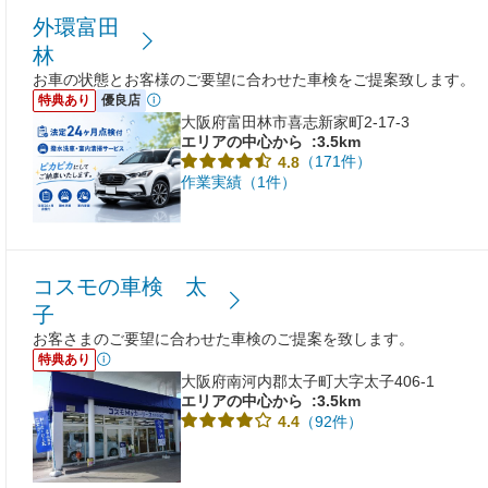
外環富田
林
お車の状態とお客様のご要望に合わせた車検をご提案致します。
特典あり
優良店
大阪府富田林市喜志新家町2-17-3
エリアの中心から
:3.5km
（171件）
4.8
作業実績（1件）
コスモの車検 太
子
お客さまのご要望に合わせた車検のご提案を致します。
特典あり
大阪府南河内郡太子町大字太子406-1
エリアの中心から
:3.5km
（92件）
4.4