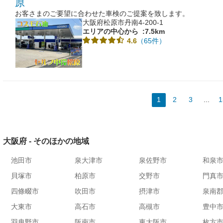
原
お客さまのご要望に合わせた車検のご提案を致します。
大阪府松原市丹南4-200-1
エリアの中心から
:7.5km
（65件）
4.6
1
2
3
...
1
大阪府 - そのほかの地域
池田市
泉大津市
泉佐野市
和泉
貝塚市
柏原市
交野市
門真
四條畷市
吹田市
摂津市
泉南
大東市
高石市
高槻市
豊中
羽曳野市
阪南市
東大阪市
枚方