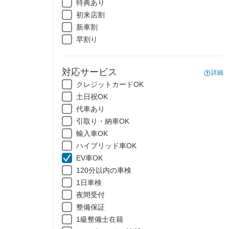
特典あり
初来店割
新車割
早割り
対応サービス
詳細
クレジットカードOK
土日祝OK
代車あり
引取り・納車OK
輸入車OK
ハイブリッド車OK
EV車OK
120分以内の車検
1日車検
夜間受付
整備保証
1級整備士在籍