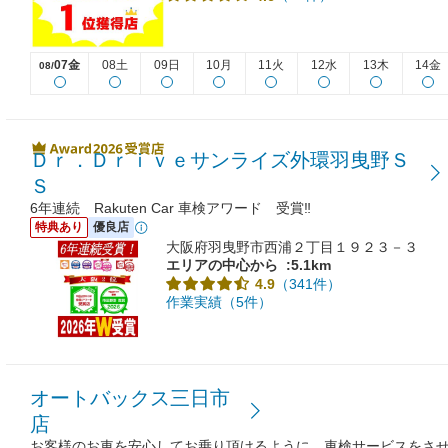
07金
08土
09日
10月
11火
12水
13木
14金
08/
Ｄｒ．Ｄｒｉｖｅサンライズ外環羽曳野Ｓ
Ｓ
6年連続 Rakuten Car 車検アワード 受賞‼
特典あり
優良店
大阪府羽曳野市西浦２丁目１９２３－３
エリアの中心から
:5.1km
（341件）
4.9
作業実績（5件）
オートバックス三日市
店
お客様のお車を安心してお乗り頂けるように、車検サービスをさ