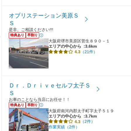
オブリステーション美原Ｓ
Ｓ
是非、ご相談ください!!!
特典あり
早割り
大阪府堺市美原区菅生８９０－１
エリアの中心から
:3.6km
（21件）
4.3
Ｄｒ．Ｄｒｉｖｅセルフ太子Ｓ
Ｓ
お車のことなら当店にお任せ！！
特典あり
早割り
大阪府南河内郡太子町字太子５１９
エリアの中心から
:3.7km
（2件）
4.3
作業実績（2件）