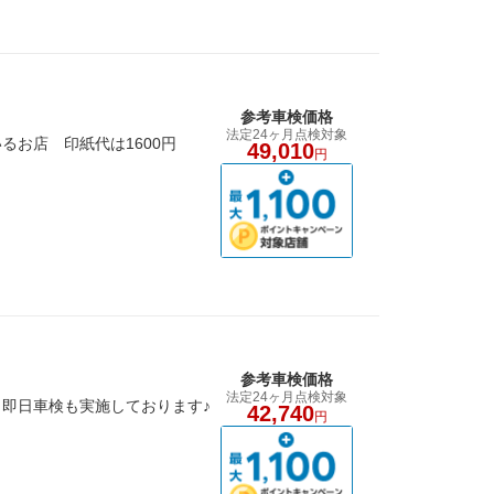
参考車検価格
法定24ヶ月点検対象
お店 印紙代は1600円
49,010
円
参考車検価格
法定24ヶ月点検対象
即日車検も実施しております♪
42,740
円