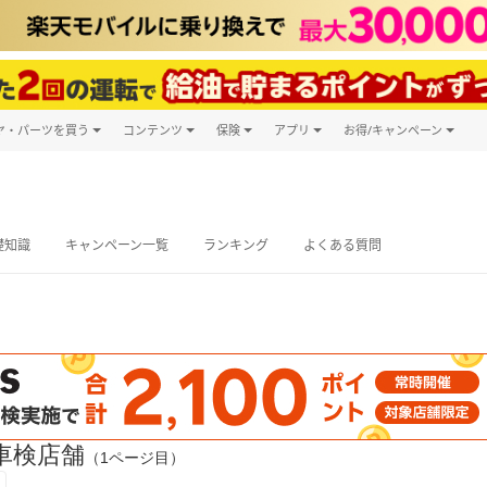
ヤ・パーツを買う
コンテンツ
保険
アプリ
お得/キャンペーン
楽天Carマガジン
キャンペーン
タイヤ・パーツ購入
自動車保険
楽天Carアプリ
自動車カタログ
タイヤ交換サービス
楽天マイカー
グ予約
礎知識
キャンペーン一覧
ランキング
よくある質問
車検店舗
（1ページ目）