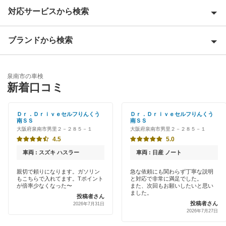
対応サービスから検索
池田市
泉大津市
ブランドから検索
Award 受賞店
泉佐野市
優良店
ENEOS
和泉市
泉南市の車検
特典あり
新着口コミ
「車検の速太郎」
茨木市
初めて来店割りあり
オートバックス
Ｄｒ．Ｄｒｉｖｅセルフりんくう
Ｄｒ．Ｄｒｉｖｅセルフりんくう
大阪狭山市
南ＳＳ
南ＳＳ
新車初回割りあり
大阪府泉南市男里２－２８５－１
大阪府泉南市男里２－２８５－１
伊藤忠エネクス
貝塚市
4.5
5.0
早割りあり
宇佐美車検
車両 : スズキ ハスラー
車両 : 日産 ノート
柏原市
クレジットカードOK
親切で頼りになります。ガソリン
急な依頼にも関わらず丁寧な説明
コスモの車検
交野市
もこちらで入れてます。Tポイント
と対応で非常に満足でした。
土日祝OK
が倍率少なくなった〜
また、次回もお願いしたいと思い
ました。
車検のコバック
投稿者さん
門真市
投稿者さん
2026年7月31日
代車あり
2026年7月27日
キグナス車検
河内長野市