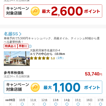
法定24ヶ月点検対象
名越SS
車検予約で5,500円キャッシュバック、高級オイル、ティッシュ60箱から選
べる豪華特典！
特典あり
早割り
大阪府貝塚市名越310-4
エリアの中心から
:10.9km
（1件）
5.0
参考車検価格
53,740
円
法定24ヶ月点検対象
09日
10月
11火
12水
13木
14金
15土
16日
17月
08/