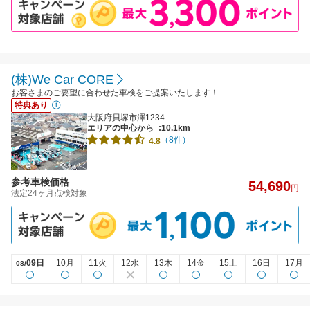
(株)We Car CORE
お客さまのご要望に合わせた車検をご提案いたします！
特典あり
大阪府貝塚市澤1234
エリアの中心から
:10.1km
（8件）
4.8
参考車検価格
54,690
円
法定24ヶ月点検対象
09日
10月
11火
12水
13木
14金
15土
16日
17月
08/