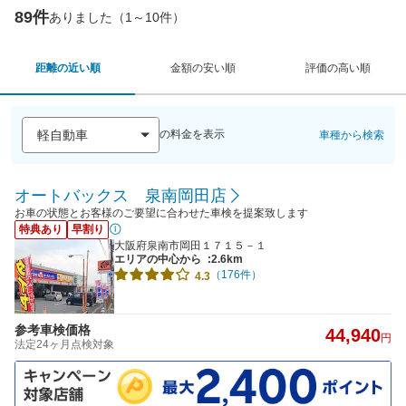
89件
ありました（1～10件）
距離の近い順
金額の安い順
評価の高い順
の料金を表示
車種から検索
オートバックス 泉南岡田店
お車の状態とお客様のご要望に合わせた車検を提案致します
特典あり
早割り
大阪府泉南市岡田１７１５－１
エリアの中心から
:2.6km
（176件）
4.3
参考車検価格
44,940
円
法定24ヶ月点検対象