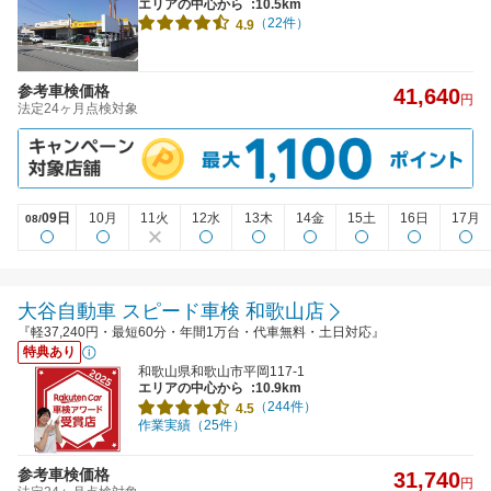
エリアの中心から
:10.5km
（22件）
4.9
参考車検価格
41,640
円
法定24ヶ月点検対象
09日
10月
11火
12水
13木
14金
15土
16日
17月
08/
大谷自動車 スピード車検 和歌山店
『軽37,240円・最短60分・年間1万台・代車無料・土日対応』
特典あり
和歌山県和歌山市平岡117-1
エリアの中心から
:10.9km
（244件）
4.5
作業実績（25件）
参考車検価格
31,740
円