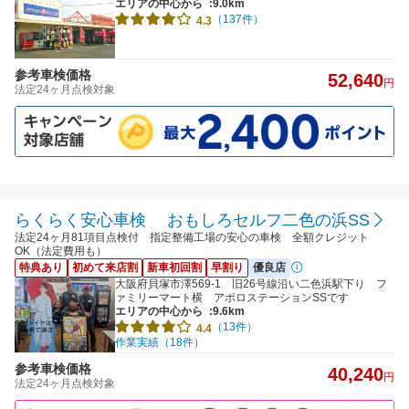
エリアの中心から
:9.0km
（137件）
4.3
参考車検価格
52,640
円
法定24ヶ月点検対象
らくらく安心車検 おもしろセルフ二色の浜SS
法定24ヶ月81項目点検付 指定整備工場の安心の車検 全額クレジット
OK（法定費用も）
特典あり
初めて来店割
新車初回割
早割り
優良店
大阪府貝塚市澤569-1 旧26号線沿い二色浜駅下り フ
ァミリーマート横 アポロステーションSSです
エリアの中心から
:9.6km
（13件）
4.4
作業実績（18件）
参考車検価格
40,240
円
法定24ヶ月点検対象