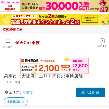
楽天Car車検
ログイン
メニュー
泉南市（大阪府）エリア周辺の車検店舗
（1ページ目）
絞り込み
エリア：
泉南市
土日祝OK