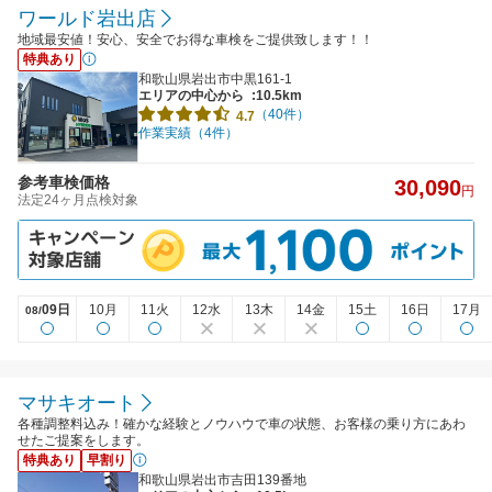
ワールド岩出店
地域最安値！安心、安全でお得な車検をご提供致します！！
特典あり
和歌山県岩出市中黒161-1
エリアの中心から
:10.5km
（40件）
4.7
作業実績（4件）
参考車検価格
30,090
円
法定24ヶ月点検対象
09日
10月
11火
12水
13木
14金
15土
16日
17月
08/
マサキオート
各種調整料込み！確かな経験とノウハウで車の状態、お客様の乗り方にあわ
せたご提案をします。
特典あり
早割り
和歌山県岩出市吉田139番地