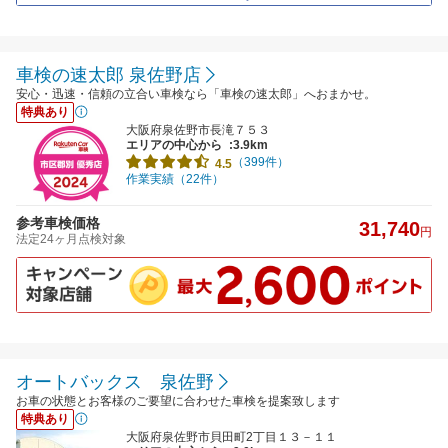
車検の速太郎 泉佐野店
安心・迅速・信頼の立合い車検なら「車検の速太郎」へおまかせ。
特典あり
大阪府泉佐野市長滝７５３
エリアの中心から
:3.9km
（399件）
4.5
作業実績（22件）
参考車検価格
31,740
円
法定24ヶ月点検対象
オートバックス 泉佐野
お車の状態とお客様のご要望に合わせた車検を提案致します
特典あり
大阪府泉佐野市貝田町2丁目１３－１１