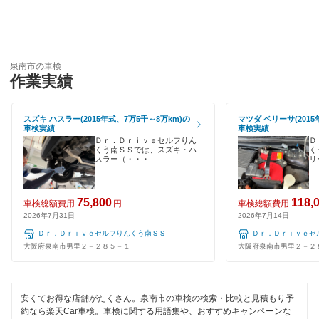
引取り・納車あり
マッハ車検
岸和田市
輸入車OK
出光興産「らくらく安心車検」
四條畷市
ハイブリッド車OK
泉南市の車検
エネフリ車検
吹田市
作業実績
EV車OK
安心WE！車検
摂津市
120分以内の車検
スズキ ハスラー(2015年式、7万5千～8万km)の
マツダ ベリーサ(2015
車検実績
車検実績
泉南郡
閉じる
Ｄｒ．Ｄｒｉｖｅセルフりん
Ｄ
1日車検
くう南ＳＳでは、スズキ・ハ
く
スラー（・・・
リ
泉北郡
夜間受付
大東市
75,800
118,
車検総額費用
円
車検総額費用
整備保証
2026年7月31日
2026年7月14日
高石市
Ｄｒ．Ｄｒｉｖｅセルフりんくう南ＳＳ
Ｄｒ．Ｄｒｉｖｅセ
1級整備士在籍
大阪府泉南市男里２－２８５－１
大阪府泉南市男里２－２
高槻市
コンピューター診断
豊中市
安くてお得な店舗がたくさん。泉南市の車検の検索・比較と見積もり予
閉じる
豊能郡
約なら楽天Car車検。車検に関する用語集や、おすすめキャンペーンな