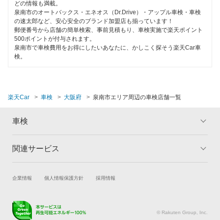
どの情報も満載。
泉南市のオートバックス・エネオス（Dr.Drive）・アップル車検・車検
富田林市
の速太郎など、安心安全のブランド加盟店も揃っています！
郵便番号から店舗の簡単検索、事前見積もり、車検実施で楽天ポイント
寝屋川市
500ポイントが付与されます。
泉南市で車検費用をお得にしたいあなたに、かしこく探そう楽天Car車
羽曳野市
検。
阪南市
東大阪市
楽天Car
車検
大阪府
泉南市エリア周辺の車検店舗一覧
枚方市
車検
藤井寺市
関連サービス
トップ
マイページ
松原市
メリット
ご利用ガイド
三島郡
試乗・商談
新車購入
企業情報
個人情報保護方針
採用情報
車検の基礎知識
キャンペーン一覧
楽天Car車買取
車検予約
ランキング
よくある質問
南河内郡
キズ修理予約
洗車・コーティング予約
© Rakuten Group, Inc.
箕面市