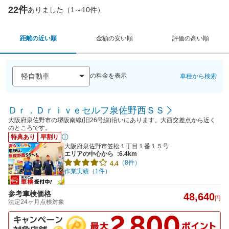
22件
ありました（1～10件）
距離の近い順
金額の安い順
評価の高い順
の料金を表示
車種から検索
Ｄｒ．Ｄｒｉｖｅセルフ泉佐野西ＳＳ
大阪府泉佐野市の堺阪南線(旧26号線)沿いにあります。大西交差点から近く
のところです。
特典あり
早割り
大阪府泉佐野市笠松１丁目１番１５号
エリアの中心から
:6.4km
（8件）
4.4
作業実績（1件）
参考車検価格
48,640
円
法定24ヶ月点検対象