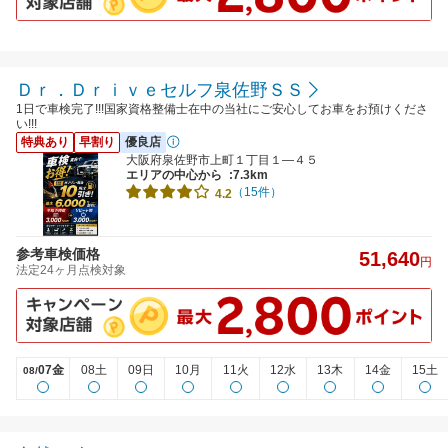
Ｄｒ．Ｄｒｉｖｅセルフ泉佐野ＳＳ
1日で車検完了!!!国家資格整備士在中の当社にご安心してお車をお預けくださ
い!!!
特典あり
早割り
優良店
大阪府泉佐野市上町１丁目１―４５
エリアの中心から
:7.3km
（15件）
4.2
参考車検価格
51,640
円
法定24ヶ月点検対象
07金
08土
09日
10月
11火
12水
13木
14金
15土
08/