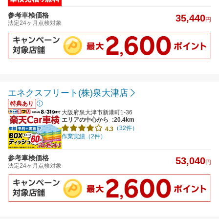
参考車検価格
35,440
円
法定24ヶ月点検対象
エネクスフリート(株)泉大津店
特典あり
大阪府泉大津市新港町1-36
エリアの中心から
:20.4km
（32件）
4.3
作業実績（2件）
参考車検価格
53,040
円
法定24ヶ月点検対象