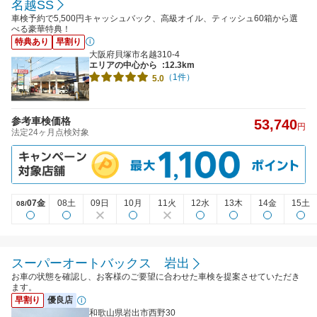
名越SS
車検予約で5,500円キャッシュバック、高級オイル、ティッシュ60箱から選
べる豪華特典！
特典あり
早割り
大阪府貝塚市名越310-4
エリアの中心から
:12.3km
（1件）
5.0
参考車検価格
53,740
円
法定24ヶ月点検対象
07金
08土
09日
10月
11火
12水
13木
14金
15土
08/
スーパーオートバックス 岩出
お車の状態を確認し、お客様のご要望に合わせた車検を提案させていただき
ます。
早割り
優良店
和歌山県岩出市西野30