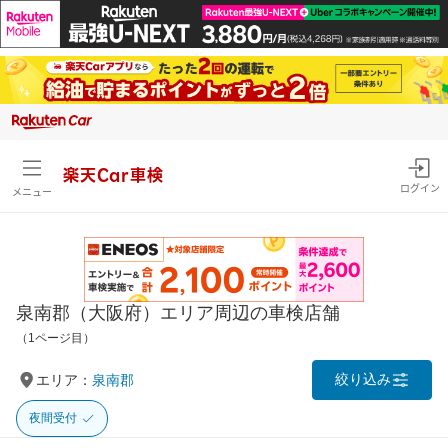
楽天Car車検
ログイン
メニュー
泉南郡（大阪府）エリア周辺の車検店舗
（1ページ目）
絞り込み
エリア：
泉南郡
夜間受付