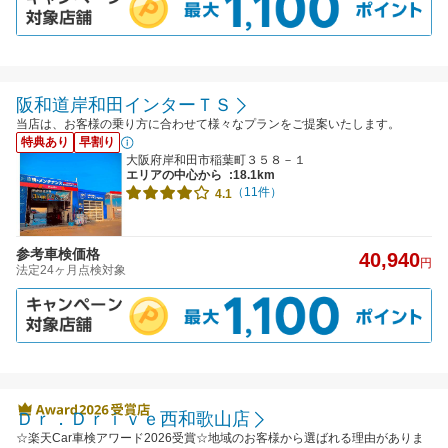
阪和道岸和田インターＴＳ
当店は、お客様の乗り方に合わせて様々なプランをご提案いたします。
特典あり
早割り
大阪府岸和田市稲葉町３５８－１
エリアの中心から
:18.1km
（11件）
4.1
参考車検価格
40,940
円
法定24ヶ月点検対象
Ｄｒ．Ｄｒｉｖｅ西和歌山店
☆楽天Car車検アワード2026受賞☆地域のお客様から選ばれる理由がありま