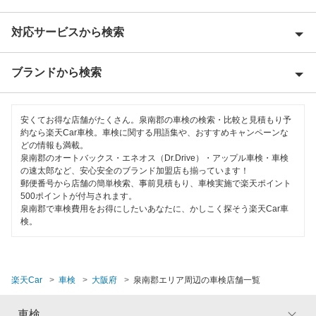
対応サービスから検索
池田市
泉大津市
ブランドから検索
Award 受賞店
泉佐野市
優良店
ENEOS
和泉市
安くてお得な店舗がたくさん。泉南郡の車検の検索・比較と見積もり予
特典あり
約なら楽天Car車検。車検に関する用語集や、おすすめキャンペーンな
オートバックス
どの情報も満載。
茨木市
泉南郡のオートバックス・エネオス（Dr.Drive）・アップル車検・車検
初めて来店割りあり
伊藤忠エネクス
の速太郎など、安心安全のブランド加盟店も揃っています！
大阪狭山市
郵便番号から店舗の簡単検索、事前見積もり、車検実施で楽天ポイント
早割りあり
500ポイントが付与されます。
エネフリ車検
貝塚市
泉南郡で車検費用をお得にしたいあなたに、かしこく探そう楽天Car車
クレジットカードOK
検。
柏原市
閉じる
土日祝OK
交野市
代車あり
楽天Car
車検
大阪府
泉南郡エリア周辺の車検店舗一覧
門真市
引取り・納車あり
車検