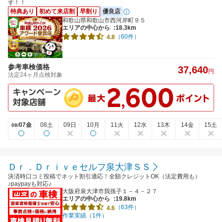
す！！
特典あり
初めて来店割
早割り
優良店
和歌山県和歌山市西河岸町９５
エリアの中心から
:18.3km
（60件）
4.8
参考車検価格
37,640
円
法定24ヶ月点検対象
07金
08土
09日
10月
11火
12水
13木
14金
15土
08/
Ｄｒ．Ｄｒｉｖｅセルフ泉大津ＳＳ
決済時口コミ投稿でネット割引適応！全額クレジットOK（法定費用も）
♪paypayも対応♪
大阪府泉大津市我孫子１－４－２７
エリアの中心から
:19.8km
（63件）
4.6
作業実績（1件）