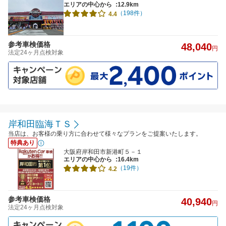
エリアの中心から
:12.9km
（198件）
4.4
参考車検価格
48,040
円
法定24ヶ月点検対象
岸和田臨海ＴＳ
当店は、お客様の乗り方に合わせて様々なプランをご提案いたします。
特典あり
大阪府岸和田市新港町５－１
エリアの中心から
:16.4km
（19件）
4.2
参考車検価格
40,940
円
法定24ヶ月点検対象