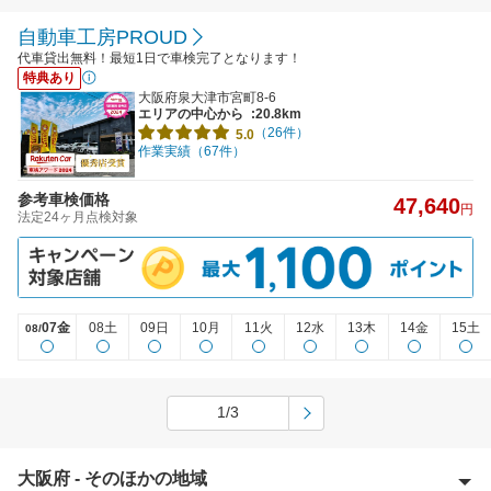
自動車工房PROUD
代車貸出無料！最短1日で車検完了となります！
特典あり
大阪府泉大津市宮町8-6
エリアの中心から
:20.8km
（26件）
5.0
作業実績（67件）
参考車検価格
47,640
円
法定24ヶ月点検対象
07金
08土
09日
10月
11火
12水
13木
14金
15土
08/
1/3
大阪府 - そのほかの地域