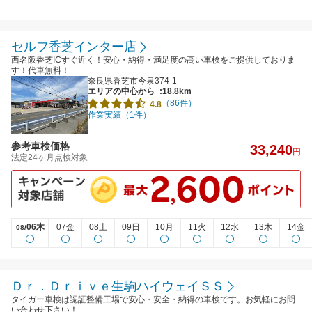
セルフ香芝インター店
西名阪香芝ICすぐ近く！安心・納得・満足度の高い車検をご提供しておりま
す！代車無料！
奈良県香芝市今泉374-1
エリアの中心から
:18.8km
（86件）
4.8
作業実績（1件）
参考車検価格
33,240
円
法定24ヶ月点検対象
06木
07金
08土
09日
10月
11火
12水
13木
14金
08/
Ｄｒ．Ｄｒｉｖｅ生駒ハイウェイＳＳ
タイガー車検は認証整備工場で安心・安全・納得の車検です。お気軽にお問
い合わせ下さい！