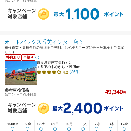
法定24ヶ月点検対象
オートバックス香芝インター店
車検作業・見積金額の詳細をご説明。お客様のニーズに合った車検をご提案
します
特典あり
早割り
奈良県香芝市高137-1
エリアの中心から
:19.3km
（86件）
4.2
参考車検価格
49,340
円
法定24ヶ月点検対象
06木
07金
08土
09日
10月
11火
12水
13木
14金
08/