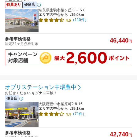
特典あり
優良店
奈良県生駒市桜ヶ丘３－５０
エリアの中心から
:19.0km
（110件）
4.5
参考車検価格
46,440
円
法定24ヶ月点検対象
オブリステーション中環豊中
お任せください キグナス車検！
優良店
大阪府豊中市柴原町2-8-15
エリアの中心から
:19.1km
（71件）
4.4
参考車検価格
42,740
円