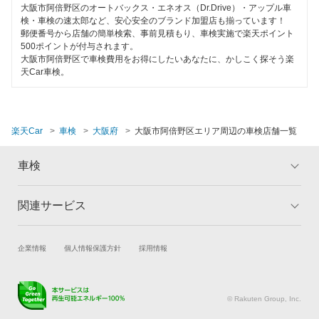
EV車OK
大阪市阿倍野区のオートバックス・エネオス（Dr.Drive）・アップル車
トヨタディーラー
検・車検の速太郎など、安心安全のブランド加盟店も揃っています！
大阪市西淀川区
120分以内の車検
郵便番号から店舗の簡単検索、事前見積もり、車検実施で楽天ポイント
500ポイントが付与されます。
大阪市東住吉区
閉じる
大阪市阿倍野区で車検費用をお得にしたいあなたに、かしこく探そう楽
1日車検
天Car車検。
大阪市東成区
夜間受付
大阪市東淀川区
整備保証
楽天Car
車検
大阪府
大阪市阿倍野区エリア周辺の車検店舗一覧
大阪市平野区
1級整備士在籍
車検
大阪市福島区
コンピューター診断
大阪市港区
関連サービス
トップ
マイページ
閉じる
大阪市都島区
メリット
ご利用ガイド
試乗・商談
新車購入
企業情報
個人情報保護方針
採用情報
車検の基礎知識
キャンペーン一覧
大阪市淀川区
楽天Car車買取
車検予約
ランキング
よくある質問
大阪市
キズ修理予約
洗車・コーティング予約
© Rakuten Group, Inc.
メンテナンス管理
タイヤ・パーツ購入