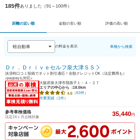
185件
ありました（91～100件）
距離の近い順
金額の安い順
評価の高い順
の料金を表示
車種から検索
Ｄｒ．Ｄｒｉｖｅセルフ泉大津ＳＳ
決済時口コミ投稿でネット割引適応！全額クレジットOK（法定費用も）
♪paypayも対応♪
大阪府泉大津市我孫子１－４－２７
エリアの中心から
:18.0km
（63件）
4.6
作業実績（1件）
参考車検価格
35,440
円
法定24ヶ月点検対象