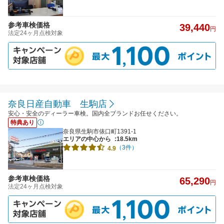
参考車検価格
39,440
円
法定24ヶ月点検対象
奈良日産自動車 生駒店
安心・安全のディーラー車検。国内全ブランドお任せください。
特典あり
奈良県生駒市俵口町1391-1
エリアの中心から
:18.5km
（3件）
4.9
参考車検価格
65,290
円
法定24ヶ月点検対象