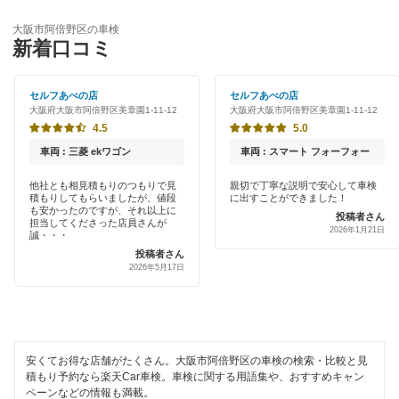
優良店
ENEOS
大阪市此花区
大阪市阿倍野区の車検
特典あり
新着口コミ
「車検の速太郎」
大阪市城東区
初めて来店割りあり
アップル車検
セルフあべの店
セルフあべの店
大阪市住之江区
大阪府大阪市阿倍野区美章園1-11-12
大阪府大阪市阿倍野区美章園1-11-12
新車初回割りあり
オートバックス
4.5
5.0
大阪市住吉区
早割りあり
車両 : 三菱 ekワゴン
車両 : スマート フォーフォー
チャレンジ車検
大阪市大正区
クレジットカードOK
他社とも相見積もりのつもりで見
親切で丁寧な説明で安心して車検
積もりしてもらいましたが、値段
に出すことができました！
伊藤忠エネクス
大阪市中央区
も安かったのですが、それ以上に
投稿者さん
土日祝OK
担当してくださった店員さんが
2026年1月21日
宇佐美車検
誠・・・
大阪市鶴見区
投稿者さん
代車あり
2026年5月17日
コスモの車検
大阪市天王寺区
引取り・納車あり
車検のコバック
大阪市浪速区
輸入車OK
GTNET×カフェ車検
大阪市西区
安くてお得な店舗がたくさん。大阪市阿倍野区の車検の検索・比較と見
ハイブリッド車OK
積もり予約なら楽天Car車検。車検に関する用語集や、おすすめキャン
キグナス車検
大阪市西成区
ペーンなどの情報も満載。