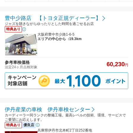
豊中少路店 【トヨタ正規ディーラー】
ジャズを聴きながらゆったりとした時間を過ごせるお店
特典あり
大阪府豊中市少路1-6-5
エリアの中心から
:19.3km
参考車検価格
60,230
円
法定24ヶ月点検対象
伊丹産業の車検 伊丹車検センター
カーディーラー同ランクの整備工場。最高レベルの技術、環境、サービスで
ご要望にお応えします。
特典あり
優良店
兵庫県伊丹市北本町2丁目252番地