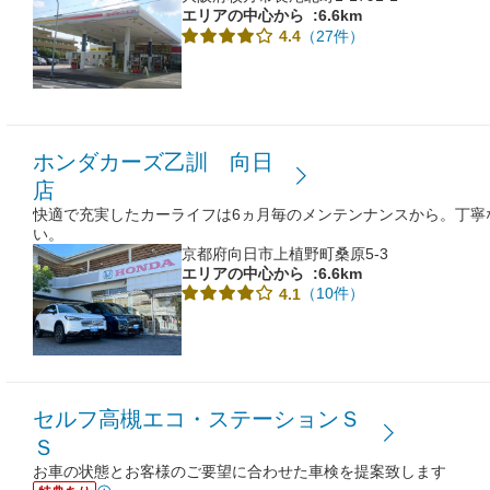
エリアの中心から
:6.6km
（27件）
4.4
ホンダカーズ乙訓 向日
店
快適で充実したカーライフは6ヵ月毎のメンテンナンスから。丁寧
い。
京都府向日市上植野町桑原5-3
エリアの中心から
:6.6km
（10件）
4.1
セルフ高槻エコ・ステーションＳ
Ｓ
お車の状態とお客様のご要望に合わせた車検を提案致します