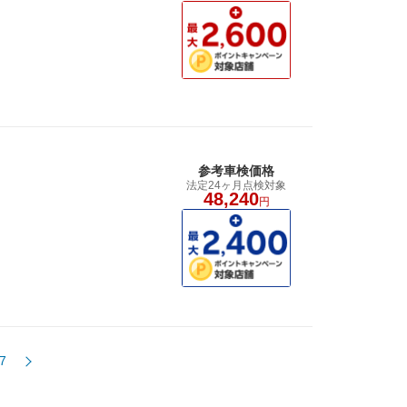
参考車検価格
法定24ヶ月点検対象
48,240
円
7