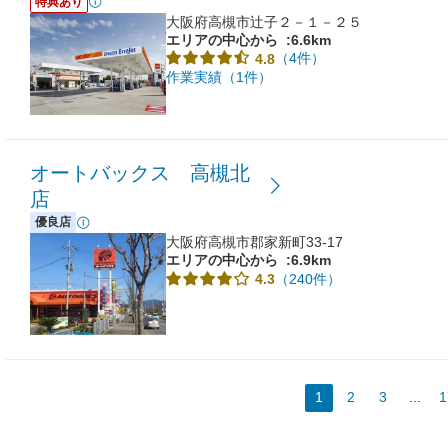
特典あり
大阪府高槻市辻子２－１－２５
エリアの中心から
:6.6km
（4件）
4.8
作業実績（1件）
オートバックス 高槻北
店
優良店
大阪府高槻市郡家新町33-17
エリアの中心から
:6.9km
（240件）
4.3
1
2
3
...
1