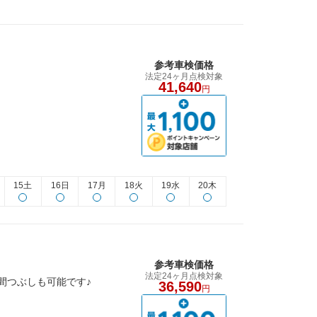
参考車検価格
法定24ヶ月点検対象
41,640
円
15土
16日
17月
18火
19水
20木
参考車検価格
法定24ヶ月点検対象
間つぶしも可能です♪
36,590
円