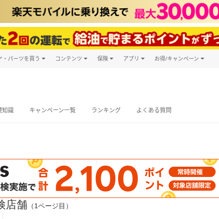
ヤ・パーツを買う
コンテンツ
保険
アプリ
お得/キャンペーン
楽天Carマガジン
キャンペーン
タイヤ・パーツ購入
自動車保険
楽天Carアプリ
自動車カタログ
タイヤ交換サービス
楽天マイカー
グ予約
礎知識
キャンペーン一覧
ランキング
よくある質問
検店舗
（1ページ目）