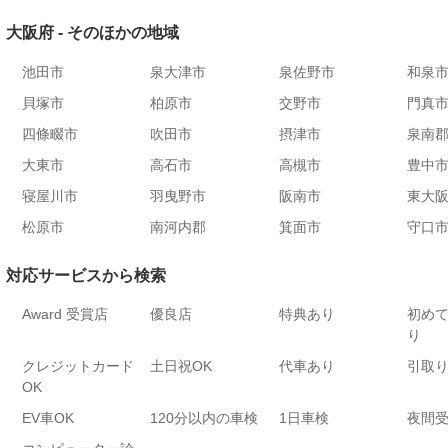
大阪府 - そのほかの地域
池田市
泉大津市
泉佐野市
和泉
貝塚市
柏原市
交野市
門真
四條畷市
吹田市
摂津市
泉南
大東市
高石市
高槻市
豊中
寝屋川市
羽曳野市
阪南市
東大
松原市
南河内郡
箕面市
守口
対応サービスから検索
Award 受賞店
優良店
特典あり
初め
り
クレジットカード
土日祝OK
代車あり
引取
OK
EV車OK
120分以内の車検
1日車検
夜間