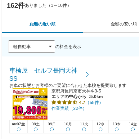
162件
ありました（1～10件）
距離の近い順
金額の安い順
の料金を表示
車検屋 セルフ長岡天神
SS
お車の状態とお客様のご要望に合わせた車検を提案致します
京都府長岡京市天神4-3-5
エリアの中心から
:5.0km
（55件）
4.7
作業実績（22件）
07金
08土
09日
10月
11火
12水
13木
14金
08/