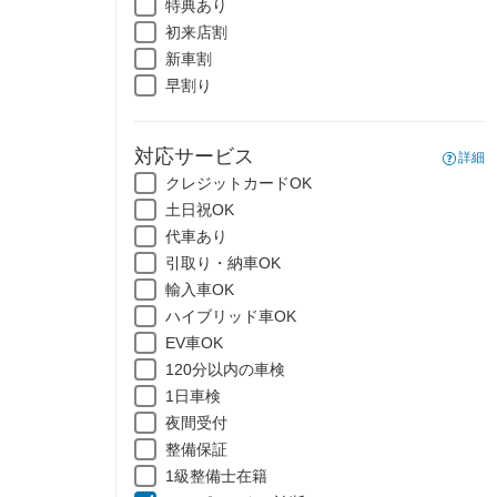
特典あり
初来店割
新車割
早割り
対応サービス
詳細
クレジットカードOK
土日祝OK
代車あり
引取り・納車OK
輸入車OK
ハイブリッド車OK
EV車OK
120分以内の車検
1日車検
夜間受付
整備保証
1級整備士在籍