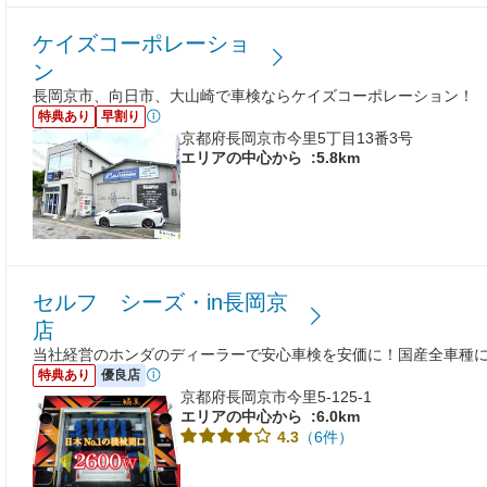
ケイズコーポレーショ
ン
長岡京市、向日市、大山崎で車検ならケイズコーポレーション！
特典あり
早割り
京都府長岡京市今里5丁目13番3号
エリアの中心から
:5.8km
セルフ シーズ・in長岡京
店
当社経営のホンダのディーラーで安心車検を安価に！国産全車種に
特典あり
優良店
京都府長岡京市今里5-125-1
エリアの中心から
:6.0km
（6件）
4.3