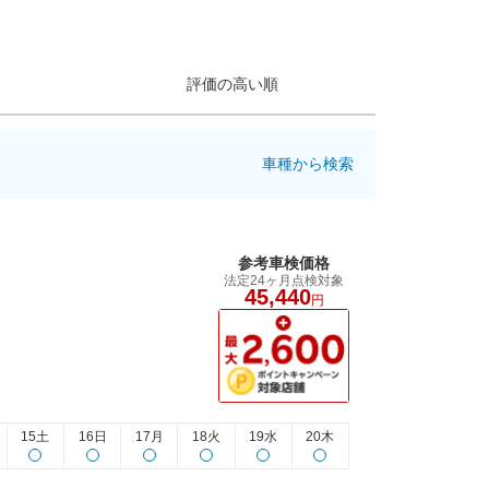
評価の高い順
車種から検索
参考車検価格
法定24ヶ月点検対象
45,440
円
15土
16日
17月
18火
19水
20木