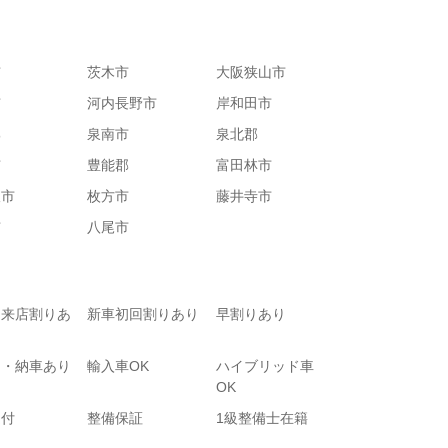
市
茨木市
大阪狭山市
市
河内長野市
岸和田市
郡
泉南市
泉北郡
市
豊能郡
富田林市
阪市
枚方市
藤井寺市
市
八尾市
て来店割りあ
新車初回割りあり
早割りあり
り・納車あり
輸入車OK
ハイブリッド車
OK
受付
整備保証
1級整備士在籍