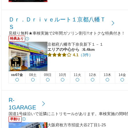
Ｄｒ．Ｄｒｉｖｅルート１京都八幡Ｔ
Ｓ
見積り無料★車検実施で2年間ガソリン割引!!オトクな特典付き！
特典あり
京都府八幡市下奈良新下１－１
エリアの中心から
:6.4km
（3件）
4.1
07金
08土
09日
10月
11火
12水
13木
14金
08/
R-
1GARAGE
国道1号線沿いで近隣にニトリモールがあります。車検実施の間時
早割り
大阪府枚方市招提大谷2丁目1-25