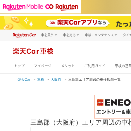
車を買う
車を売る
車検・メンテナンス
タイ
試乗・商談
楽天Car車買取
車検予約
キズ修理予約
新車
楽天Car車検
洗車・コーティン
メンテナンス管理
トップ
マイページ
メリット
ご利用ガイド
車検の基
楽天Car
車検
大阪府
三島郡エリア周辺の車検店舗一覧
三島郡（大阪府）エリア周辺の車