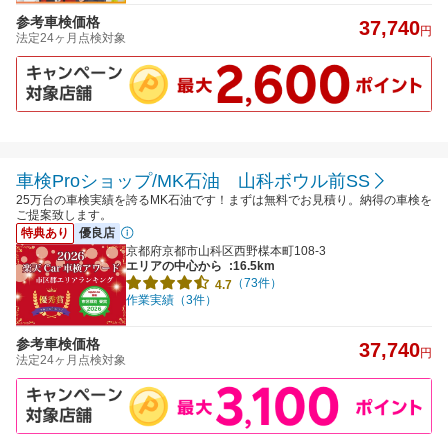
参考車検価格
37,740
円
法定24ヶ月点検対象
車検Proショップ/MK石油 山科ボウル前SS
25万台の車検実績を誇るMK石油です！まずは無料でお見積り。納得の車検を
ご提案致します。
特典あり
優良店
京都府京都市山科区西野楳本町108-3
エリアの中心から
:16.5km
（73件）
4.7
作業実績（3件）
参考車検価格
37,740
円
法定24ヶ月点検対象