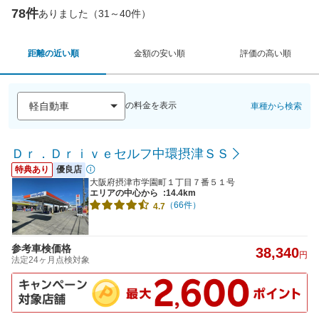
78件
ありました（31～40件）
距離の近い順
金額の安い順
評価の高い順
の料金を表示
車種から検索
Ｄｒ．Ｄｒｉｖｅセルフ中環摂津ＳＳ
特典あり
優良店
大阪府摂津市学園町１丁目７番５１号
エリアの中心から
:14.4km
（66件）
4.7
参考車検価格
38,340
円
法定24ヶ月点検対象