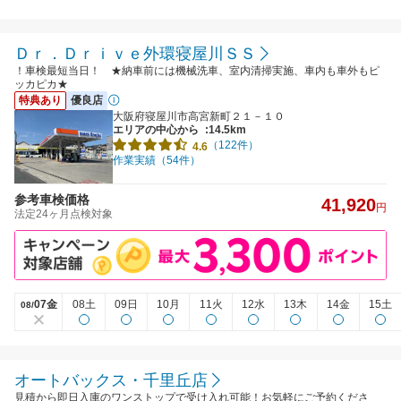
Ｄｒ．Ｄｒｉｖｅ外環寝屋川ＳＳ
！車検最短当日！ ★納車前には機械洗車、室内清掃実施、車内も車外もピ
ッカピカ★
特典あり
優良店
大阪府寝屋川市高宮新町２１－１０
エリアの中心から
:14.5km
（122件）
4.6
作業実績（54件）
参考車検価格
41,920
円
法定24ヶ月点検対象
07金
08土
09日
10月
11火
12水
13木
14金
15土
08/
オートバックス・千里丘店
見積から即日入庫のワンストップで受け入れ可能！お気軽にご予約くださ