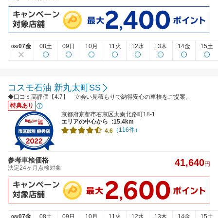
07金
08土
09日
10月
11火
12水
13木
14金
15土
08/
コスモ石油 新丸太町SS
◆口コミ高評価【4.7】 立会い見積もりで納得安心の車検をご提案。
特典あり
京都府京都市右京区太秦北路町18-1
エリアの中心から
:15.4km
（116件）
4.6
参考車検価格
41,640
円
法定24ヶ月点検対象
07金
08土
09日
10月
11火
12水
13木
14金
15土
08/