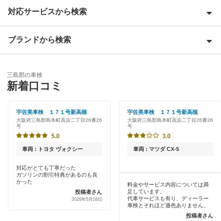
対応サービスから検索
池田市
泉大津市
ブランドから検索
Award 受賞店
泉佐野市
優良店
ENEOS
和泉市
三島郡の車検
特典あり
新着口コミ
オートバックス
茨木市
早割りあり
宇佐美車検
宇佐美車検 １７１号新高槻
宇佐美車検 １７１号新高槻
大阪狭山市
大阪府三島郡島本町高浜二丁目26番26
大阪府三島郡島本町高浜二丁目26番26
クレジットカードOK
号
号
車検のコバック
貝塚市
5.0
3.0
土日祝OK
キグナス車検
車両 : トヨタ ヴォクシー
車両 : マツダ CX-5
柏原市
代車あり
対応がとても丁寧だった
上原B-cle車検
交野市
ガソリンの割引特典があるのも良
引取り・納車あり
かった
料金やサービス内容については満
モリカワ車検
足しています。
投稿者さん
門真市
代車サービスも有り、ディーラー
2026年5月16日
輸入車OK
車検とそれほど遜色ありません。
出光興産「らくらく安心車検」
河内長野市
投稿者さん