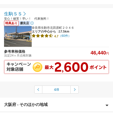
生駒ＳＳ
安心！確実！早い！ 代車無料！
特典あり
優良店
奈良県生駒市北田原町２０４６
エリアの中心から
:17.5km
（60件）
4.7
参考車検価格
46,440
円
法定24ヶ月点検対象
4/8
大阪府 - そのほかの地域