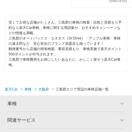
ハイブリッド車OK
2026年2月23日
岸和田市
閉じる
EV車OK
四條畷市
安くてお得な店舗がたくさん。三島郡の車検の検索・比較と見積もり予
120分以内の車検
約なら楽天Car車検。車検に関する用語集や、おすすめキャンペーンな
吹田市
どの情報も満載。
1日車検
三島郡のオートバックス・エネオス（Dr.Drive）・アップル車検・車検
の速太郎など、安心安全のブランド加盟店も揃っています！
摂津市
郵便番号から店舗の簡単検索、事前見積もり、車検実施で楽天ポイント
夜間受付
500ポイントが付与されます。
泉南郡
三島郡で車検費用をお得にしたいあなたに、かしこく探そう楽天Car車
整備保証
検。
泉南市
1級整備士在籍
泉北郡
コンピューター診断
楽天Car
車検
大阪府
三島郡エリア周辺の車検店舗一覧
大東市
閉じる
車検
高石市
高槻市
関連サービス
トップ
マイページ
豊中市
メリット
ご利用ガイド