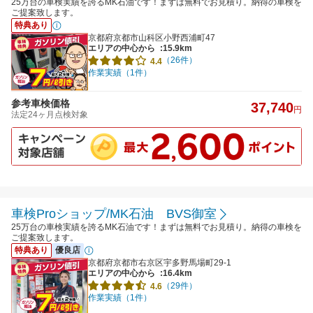
25万台の車検実績を誇るMK石油です！まずは無料でお見積り。納得の車検を
ご提案致します。
特典あり
京都府京都市山科区小野西浦町47
エリアの中心から
:15.9km
（26件）
4.4
作業実績（1件）
参考車検価格
37,740
円
法定24ヶ月点検対象
車検Proショップ/MK石油 BVS御室
25万台の車検実績を誇るMK石油です！まずは無料でお見積り。納得の車検を
ご提案致します。
特典あり
優良店
京都府京都市右京区宇多野馬場町29-1
エリアの中心から
:16.4km
（29件）
4.6
作業実績（1件）