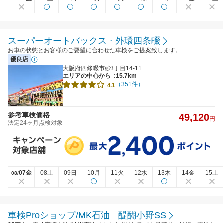
スーパーオートバックス・外環四条畷
お車の状態とお客様のご要望に合わせた車検をご提案致します。
優良店
大阪府四條畷市砂3丁目14-11
エリアの中心から
:15.7km
（351件）
4.1
参考車検価格
49,120
円
法定24ヶ月点検対象
07金
08土
09日
10月
11火
12水
13木
14金
15土
08/
車検Proショップ/MK石油 醍醐小野SS