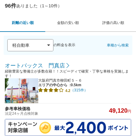
96件
ありました（1～10件）
距離の近い順
金額の安い順
評価の高い順
の料金を表示
車種から検索
オートバックス 門真店
経験豊富な整備士が多数在籍！！スピーディで確実・丁寧な車検を実施しま
す！
大阪府門真市柳田町５－６
エリアの中心から
:0.5km
（315件）
4.2
参考車検価格
49,120
円
法定24ヶ月点検対象