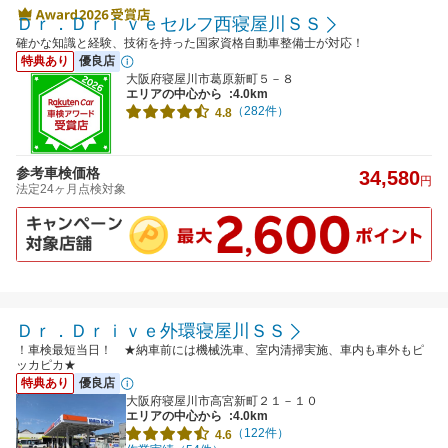
Ｄｒ．Ｄｒｉｖｅセルフ西寝屋川ＳＳ
確かな知識と経験、技術を持った国家資格自動車整備士が対応！
特典あり
優良店
大阪府寝屋川市葛原新町５－８
エリアの中心から
:4.0km
（282件）
4.8
参考車検価格
34,580
円
法定24ヶ月点検対象
Ｄｒ．Ｄｒｉｖｅ外環寝屋川ＳＳ
！車検最短当日！ ★納車前には機械洗車、室内清掃実施、車内も車外もピ
ッカピカ★
特典あり
優良店
大阪府寝屋川市高宮新町２１－１０
エリアの中心から
:4.0km
（122件）
4.6