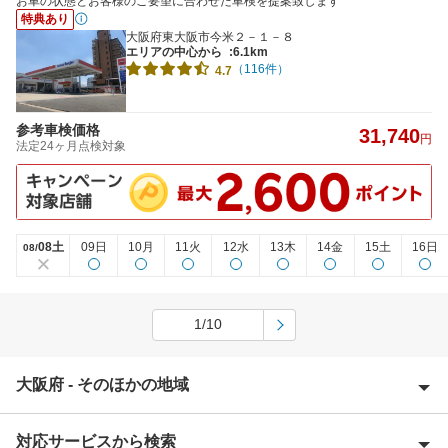
お車の状態とお客様のご要望に合わせた車検を提案致します
特典あり
大阪府東大阪市今米２－１－８
エリアの中心から
:6.1km
（116件）
4.7
参考車検価格
31,740
円
法定24ヶ月点検対象
08土
09日
10月
11火
12水
13木
14金
15土
16日
08/
1/10
大阪府 - そのほかの地域
対応サービスから検索
池田市