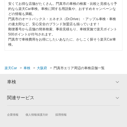
EV車OK
安くてお得な店舗がたくさん。門真市の車検の検索・比較と見積もり予
約なら楽天Car車検。車検に関する用語集や、おすすめキャンペーンな
吹田市
どの情報も満載。
120分以内の車検
門真市のオートバックス・エネオス（Dr.Drive）・アップル車検・車検
摂津市
の速太郎など、安心安全のブランド加盟店も揃っています！
1日車検
郵便番号から店舗の簡単検索、事前見積もり、車検実施で楽天ポイント
泉南郡
500ポイントが付与されます。
夜間受付
門真市で車検費用をお得にしたいあなたに、かしこく探そう楽天Car車
検。
泉南市
整備保証
泉北郡
1級整備士在籍
楽天Car
車検
大阪府
門真市エリア周辺の車検店舗一覧
大東市
コンピューター診断
高石市
車検
閉じる
高槻市
関連サービス
トップ
マイページ
豊中市
メリット
ご利用ガイド
試乗・商談
新車購入
企業情報
個人情報保護方針
採用情報
豊能郡
車検の基礎知識
キャンペーン一覧
楽天Car車買取
車検予約
ランキング
よくある質問