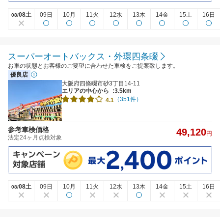
08土
09日
10月
11火
12水
13木
14金
15土
16日
08/
スーパーオートバックス・外環四条畷
お車の状態とお客様のご要望に合わせた車検をご提案致します。
優良店
大阪府四條畷市砂3丁目14-11
エリアの中心から
:3.5km
（351件）
4.1
参考車検価格
49,120
円
法定24ヶ月点検対象
08土
09日
10月
11火
12水
13木
14金
15土
16日
08/