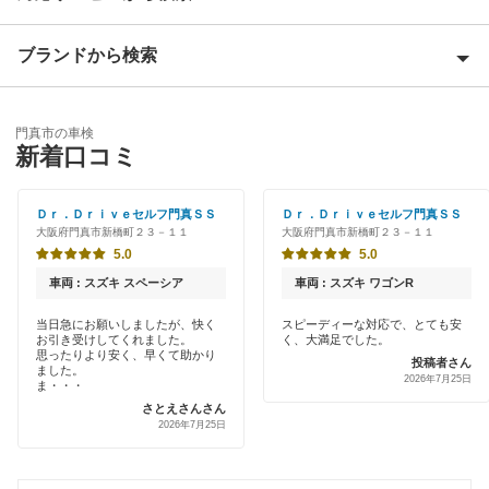
泉大津市
ブランドから検索
Award 受賞店
泉佐野市
優良店
ENEOS
和泉市
門真市の車検
特典あり
新着口コミ
オートバックス
茨木市
早割りあり
車検のコバック
Ｄｒ．Ｄｒｉｖｅセルフ門真ＳＳ
Ｄｒ．Ｄｒｉｖｅセルフ門真ＳＳ
大阪狭山市
大阪府門真市新橋町２３－１１
大阪府門真市新橋町２３－１１
クレジットカードOK
キグナス車検
5.0
5.0
貝塚市
土日祝OK
車両 : スズキ スペーシア
車両 : スズキ ワゴンR
モリカワ車検
柏原市
代車あり
当日急にお願いしましたが、快く
スピーディーな対応で、とても安
お引き受けしてくれました。
く、大満足でした。
交野市
思ったりより安く、早くて助かり
閉じる
投稿者さん
引取り・納車あり
ました。
2026年7月25日
ま・・・
河内長野市
さとえさんさん
輸入車OK
2026年7月25日
岸和田市
ハイブリッド車OK
四條畷市