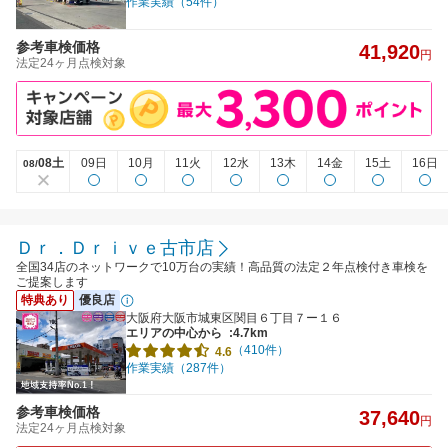
作業実績（54件）
参考車検価格
41,920
円
法定24ヶ月点検対象
08土
09日
10月
11火
12水
13木
14金
15土
16日
08/
Ｄｒ．Ｄｒｉｖｅ古市店
全国34店のネットワークで10万台の実績！高品質の法定２年点検付き車検を
ご提案します
特典あり
優良店
大阪府大阪市城東区関目６丁目７ー１６
エリアの中心から
:4.7km
（410件）
4.6
作業実績（287件）
参考車検価格
37,640
円
法定24ヶ月点検対象