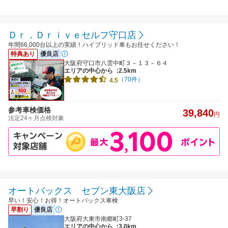
Ｄｒ．Ｄｒｉｖｅセルフ守口店
年間66,000台以上の実績！ハイブリッド車もお任せください！
特典あり
優良店
大阪府守口市八雲中町３－１３－６４
エリアの中心から
:2.5km
（70件）
4.5
参考車検価格
39,840
円
法定24ヶ月点検対象
オートバックス セブン東大阪店
早い！安心！お得！オートバックス車検
早割り
優良店
大阪府大東市南郷町3-37
エリアの中心から
:3.0km