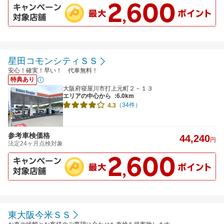
星田コモンシティＳＳ
安心！確実！早い！ 代車無料！
特典あり
大阪府寝屋川市打上元町２－１３
エリアの中心から
:6.0km
（34件）
4.3
参考車検価格
44,240
円
法定24ヶ月点検対象
東大阪今米ＳＳ