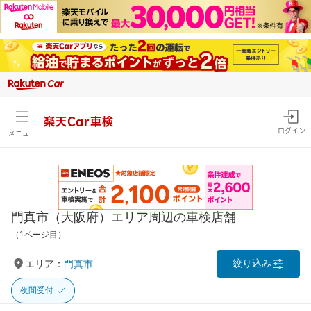
楽天Car車検
ログイン
メニュー
門真市（大阪府）エリア周辺の車検店舗
（1ページ目）
絞り込み
エリア：
門真市
夜間受付