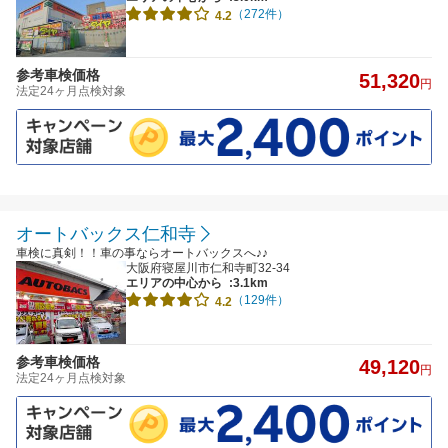
（272件）
4.2
参考車検価格
51,320
円
法定24ヶ月点検対象
オートバックス仁和寺
車検に真剣！！車の事ならオートバックスへ♪♪
大阪府寝屋川市仁和寺町32-34
エリアの中心から
:3.1km
（129件）
4.2
参考車検価格
49,120
円
法定24ヶ月点検対象