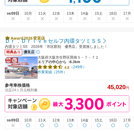
09日
10月
11火
12水
13木
14金
15土
16日
17月
08/
Ｄｒ．Ｄｒｉｖｅセルフ内環タツミＳＳ
内環タツミSS 2026年「市区郡別 優秀店」受賞致しました！
特典あり
優良店
大阪府大阪市生野区巽南５－７－７２
エリアの中心から
:6.3km
（249件）
4.8
作業実績（25件）
参考車検価格
45,020
円
法定24ヶ月点検対象
09日
10月
11火
12水
13木
14金
15土
16日
17月
08/