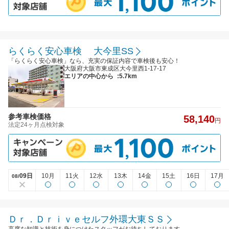
らくらく安心車検 大今里SS
「らくらく安心車検」なら、充実の保証内容で車検後も安心！
大阪府大阪市東成区大今里西1-17-17
エリアの中心から
:5.7km
参考車検価格
58,140
円
法定24ヶ月点検対象
09日
10月
11火
12水
13木
14金
15土
16日
17月
08/
Ｄｒ．Ｄｒｉｖｅセルフ外環大東ＳＳ