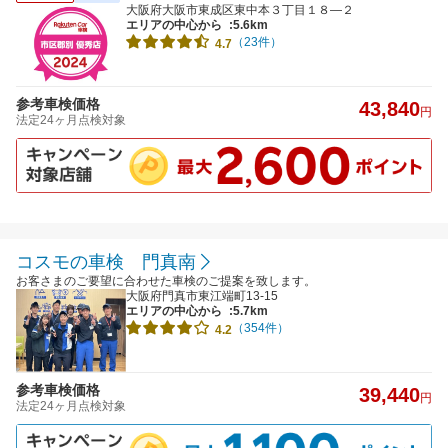
大阪府大阪市東成区東中本３丁目１８―２
エリアの中心から
:5.6km
（23件）
4.7
参考車検価格
43,840
円
法定24ヶ月点検対象
コスモの車検 門真南
お客さまのご要望に合わせた車検のご提案を致します。
大阪府門真市東江端町13-15
エリアの中心から
:5.7km
（354件）
4.2
参考車検価格
39,440
円
法定24ヶ月点検対象