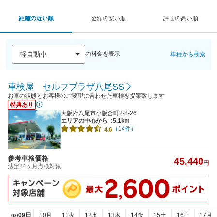
距離の近い順
金額の安い順
評価の高い順
の料金を表示
車種から検索
車検屋 セルフプラザ八尾SS
お車の状態とお客様のご要望に合わせた車検を提案致します
特典あり
大阪府八尾市小阪合町2-8-26
エリアの中心から
:5.1km
（14件）
4.6
参考車検価格
45,440
円
法定24ヶ月点検対象
09日
10月
11火
12水
13木
14金
15土
16日
17月
08/