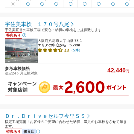
宇佐美車検 １７０号八尾
宇佐美直営の車検工場で安心・納得の車検をご提供致します
特典あり
大阪府八尾市大字山畑 78-1
エリアの中心から
:5.2km
（5件）
4.8
参考車検価格
42,440
円
法定24ヶ月点検対象
Ｄｒ．Ｄｒｉｖｅセルフ今里ＳＳ
指定工場完備！お客様のご要望に合わせた納得、満足のお車検をさせて頂き
ます。
特典あり
優良店