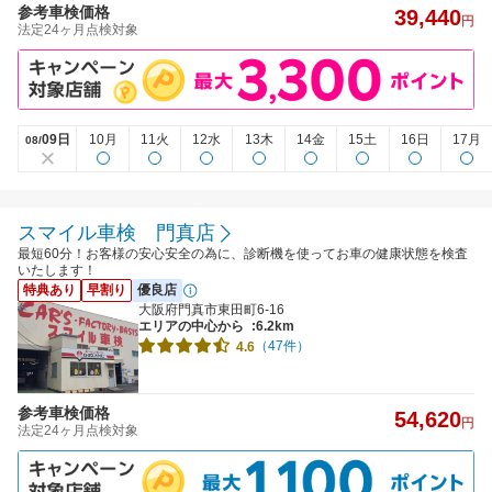
参考車検価格
39,440
円
法定24ヶ月点検対象
09日
10月
11火
12水
13木
14金
15土
16日
17月
08/
スマイル車検 門真店
最短60分！お客様の安心安全の為に、診断機を使ってお車の健康状態を検査
いたします！
特典あり
早割り
優良店
大阪府門真市東田町6-16
エリアの中心から
:6.2km
（47件）
4.6
参考車検価格
54,620
円
法定24ヶ月点検対象