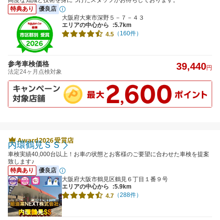
高度な知識と技術を身につけたスタッフがお待ちしております。
特典あり
優良店
大阪府大東市深野５－７－４３
エリアの中心から
:5.7km
（160件）
4.5
参考車検価格
39,440
円
法定24ヶ月点検対象
内環鶴見ＳＳ
車検実績40,000台以上！お車の状態とお客様のご要望に合わせた車検を提案
致します♪
特典あり
優良店
大阪府大阪市鶴見区鶴見６丁目１番９号
エリアの中心から
:5.9km
（288件）
4.7