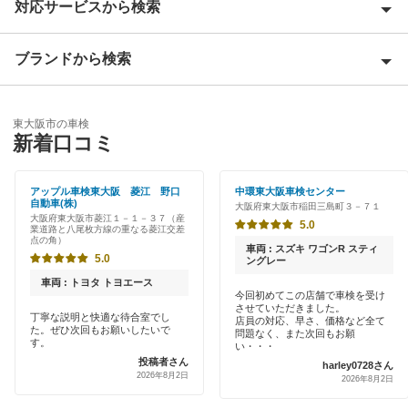
対応サービスから検索
池田市
泉大津市
ブランドから検索
Award 受賞店
泉佐野市
優良店
ENEOS
和泉市
東大阪市の車検
特典あり
新着口コミ
「車検の速太郎」
茨木市
初めて来店割りあり
アップル車検
アップル車検東大阪 菱江 野口
中環東大阪車検センター
大阪狭山市
自動車(株)
大阪府東大阪市稲田三島町３－７１
新車初回割りあり
大阪府東大阪市菱江１－１－３７（産
オートバックス
5.0
業道路と八尾枚方線の重なる菱江交差
貝塚市
点の角）
早割りあり
車両 : スズキ ワゴンR スティ
5.0
チャレンジ車検
ングレー
柏原市
クレジットカードOK
車両 : トヨタ トヨエース
今回初めてこの店舗で車検を受け
出光リテール車検
交野市
させていただきました。
丁寧な説明と快適な待合室でし
土日祝OK
店員の対応、早さ、価格など全て
た。ぜひ次回もお願いしたいで
問題なく、また次回もお願
伊藤忠エネクス
門真市
す。
い・・・
代車あり
投稿者さん
harley0728さん
宇佐美車検
2026年8月2日
河内長野市
2026年8月2日
引取り・納車あり