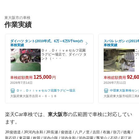
コスモの車検
岸和田市
輸入車OK
車検のコバック
四條畷市
東大阪市の車検
ハイブリッド車OK
作業実績
ミタニ車検
吹田市
EV車OK
GTNET×カフェ車検
ダイハツ タント(2010年式、6万～6万5千km)の
スバル レガシィ(2011
摂津市
車検実績
車検実績
120分以内の車検
Ｄｒ．Ｄｒｉｖｅセルフ花園
こ
キグナス車検
泉南郡
ラグビー場店で、ダイハツ タ
プ
ント（・・・
・
1日車検
上原B-cle車検
泉南市
夜間受付
125,000
92,6
ホリデー車検
車検総額費用
円
車検総額費用
泉北郡
2026年7月14日
2026年7月11日
整備保証
マッハ車検
Ｄｒ．Ｄｒｉｖｅセルフ花園ラグビー場店
中環東大阪車検セン
大東市
大阪府東大阪市吉田４－６－１８
大阪府東大阪市稲田三島
1級整備士在籍
出光興産「らくらく安心車検」
高石市
コンピューター診断
楽天Car車検では、
東大阪市
の広範囲で車検に対応してい
トヨタディーラー
高槻市
ます。
エネフリ車検
閉じる
豊中市
JR俊徳道 / JR河内永和 / JR長瀬 / 俊徳道 / 八戸ノ里 / 吉田 / 布施 / 弥刀 / 徳庵 /
新石切 / 東花園 / 枚岡 / 河内小阪 / 河内永和 / 河内花園 / 瓢箪山 / 石切 / 若江岩