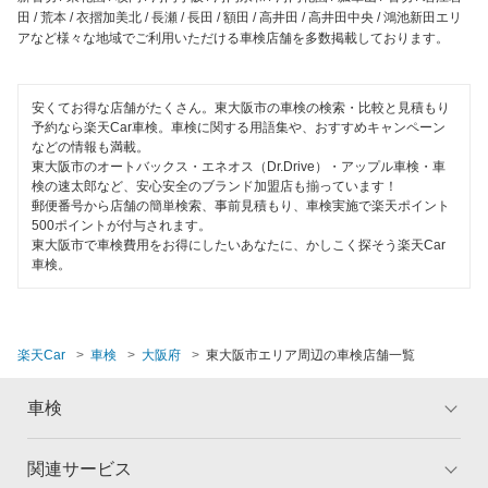
安心WE！車検
豊能郡
田 / 荒本 / 衣摺加美北 / 長瀬 / 長田 / 額田 / 高井田 / 高井田中央 / 鴻池新田エリ
アなど様々な地域でご利用いただける車検店舗を多数掲載しております。
富田林市
閉じる
寝屋川市
安くてお得な店舗がたくさん。東大阪市の車検の検索・比較と見積もり
予約なら楽天Car車検。車検に関する用語集や、おすすめキャンペーン
などの情報も満載。
羽曳野市
東大阪市のオートバックス・エネオス（Dr.Drive）・アップル車検・車
検の速太郎など、安心安全のブランド加盟店も揃っています！
阪南市
郵便番号から店舗の簡単検索、事前見積もり、車検実施で楽天ポイント
500ポイントが付与されます。
枚方市
東大阪市で車検費用をお得にしたいあなたに、かしこく探そう楽天Car
車検。
藤井寺市
松原市
楽天Car
車検
大阪府
東大阪市エリア周辺の車検店舗一覧
三島郡
車検
南河内郡
箕面市
関連サービス
トップ
マイページ