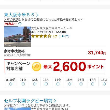
東大阪今米ＳＳ
お車の状態とお客様のご要望に合わせた車検を提案致します
特典あり
大阪府東大阪市今米２－１－８
エリアの中心から
:2.5km
（116件）
4.7
参考車検価格
31,740
円
法定24ヶ月点検対象
10月
11火
12水
13木
14金
15土
16日
17月
18火
08/
セルフ花園ラグビー場前
お客様のニーズに合わせた車検をご提案致します。
大阪府東大阪市鷹殿町25-44