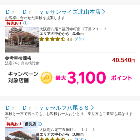
Ｄｒ．Ｄｒｉｖｅサンライズ北山本店
お客様に合わせた車検を提案します
特典あり
大阪府八尾市福万寺町南３丁目２１－３
エリアの中心から
:3.4km
（8件）
4.9
参考車検価格
40,540
円
法定24ヶ月点検対象
Ｄｒ．Ｄｒｉｖｅセルフ八尾ＳＳ
車検と一言で言っても、お客様お一人おひとり、乗り方もご要望も異なりま
す。
特典あり
優良店
大阪府八尾市萱振町１－１１－１
エリアの中心から
:3.9km
（89件）