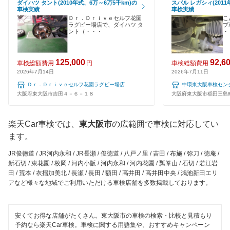
ダイハツ タント(2010年式、6万～6万5千km)の
スバル レガシィ(2011
摂津市
車検実績
車検実績
120分以内の車検
Ｄｒ．Ｄｒｉｖｅセルフ花園
こ
キグナス車検
泉南郡
ラグビー場店で、ダイハツ タ
プ
ント（・・・
・
1日車検
上原B-cle車検
泉南市
夜間受付
125,000
92,6
ホリデー車検
車検総額費用
円
車検総額費用
泉北郡
2026年7月14日
2026年7月11日
整備保証
マッハ車検
Ｄｒ．Ｄｒｉｖｅセルフ花園ラグビー場店
中環東大阪車検セン
大東市
大阪府東大阪市吉田４－６－１８
大阪府東大阪市稲田三島
1級整備士在籍
出光興産「らくらく安心車検」
高石市
コンピューター診断
楽天Car車検では、
東大阪市
の広範囲で車検に対応してい
トヨタディーラー
高槻市
ます。
エネフリ車検
閉じる
豊中市
JR俊徳道 / JR河内永和 / JR長瀬 / 俊徳道 / 八戸ノ里 / 吉田 / 布施 / 弥刀 / 徳庵 /
新石切 / 東花園 / 枚岡 / 河内小阪 / 河内永和 / 河内花園 / 瓢箪山 / 石切 / 若江岩
安心WE！車検
豊能郡
田 / 荒本 / 衣摺加美北 / 長瀬 / 長田 / 額田 / 高井田 / 高井田中央 / 鴻池新田エリ
アなど様々な地域でご利用いただける車検店舗を多数掲載しております。
富田林市
閉じる
寝屋川市
安くてお得な店舗がたくさん。東大阪市の車検の検索・比較と見積もり
予約なら楽天Car車検。車検に関する用語集や、おすすめキャンペーン