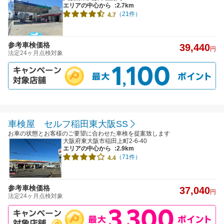
エリアの中心から
:2.7km
（21件）
4.7
参考車検価格
39,440
円
法定24ヶ月点検対象
車検屋 セルフ稲田東大阪SS
お車の状態とお客様のご要望に合わせた車検を提案致します
大阪府東大阪市稲田上町2-6-40
エリアの中心から
:2.9km
（71件）
4.4
参考車検価格
37,040
円
法定24ヶ月点検対象