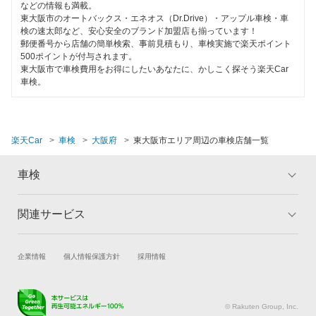
などの情報も満載。
羽曳野市
東大阪市のオートバックス・エネオス（Dr.Drive）・アップル車検・車
検の速太郎など、安心安全のブランド加盟店も揃っています！
阪南市
郵便番号から店舗の簡単検索、事前見積もり、車検実施で楽天ポイント
500ポイントが付与されます。
枚方市
東大阪市で車検費用をお得にしたいあなたに、かしこく探そう楽天Car
車検。
藤井寺市
松原市
楽天Car
車検
大阪府
東大阪市エリア周辺の車検店舗一覧
三島郡
車検
南河内郡
箕面市
関連サービス
トップ
マイページ
守口市
メリット
ご利用ガイド
試乗・商談
新車購入
企業情報
個人情報保護方針
採用情報
車検の基礎知識
キャンペーン一覧
八尾市
楽天Car車買取
車検予約
ランキング
よくある質問
キズ修理予約
洗車・コーティング予約
© Rakuten Group, Inc.
閉じる