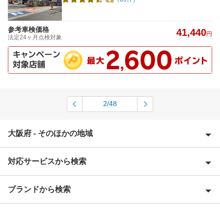
4.8
参考車検価格
41,440
円
法定24ヶ月点検対象
2/48
大阪府 - そのほかの地域
対応サービスから検索
池田市
泉大津市
ブランドから検索
Award 受賞店
泉佐野市
優良店
ENEOS