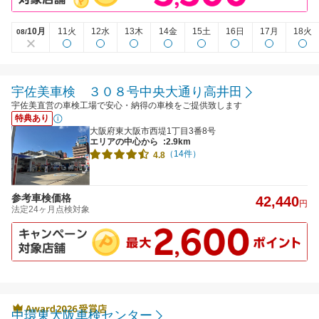
10月
11火
12水
13木
14金
15土
16日
17月
18火
08/
宇佐美車検 ３０８号中央大通り高井田
宇佐美直営の車検工場で安心・納得の車検をご提供致します
特典あり
大阪府東大阪市西堤1丁目3番8号
エリアの中心から
:2.9km
（14件）
4.8
参考車検価格
42,440
円
法定24ヶ月点検対象
中環東大阪車検センター