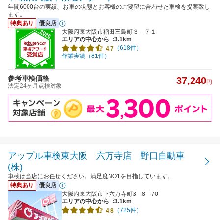
年間6000台の実績、お車の状態とお客様のご要望に合わせた車検を提案致し
ます。
特典あり
優良店
大阪府東大阪市稲田三島町３－７１
エリアの中心から
:3.1km
（618件）
4.7
作業実績（81件）
参考車検価格
37,240
円
法定24ヶ月点検対象
アップル車検東大阪 六万寺店 野口自動車
(株)
車検は当店にお任せください。満足度NO1を目指しています。
特典あり
優良店
大阪府東大阪市下六万寺町3－8－70
エリアの中心から
:3.1km
（725件）
4.8