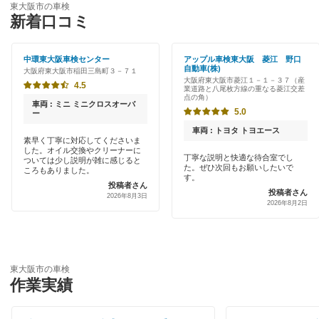
和泉市
東大阪市の車検
特典あり
新着口コミ
「車検の速太郎」
茨木市
初めて来店割りあり
アップル車検
中環東大阪車検センター
アップル車検東大阪 菱江 野口
大阪狭山市
自動車(株)
大阪府東大阪市稲田三島町３－７１
新車初回割りあり
大阪府東大阪市菱江１－１－３７（産
オートバックス
4.5
業道路と八尾枚方線の重なる菱江交差
貝塚市
点の角）
早割りあり
車両 : ミニ ミニクロスオーバ
5.0
チャレンジ車検
ー
柏原市
クレジットカードOK
車両 : トヨタ トヨエース
素早く丁寧に対応してくださいま
出光リテール車検
交野市
した。オイル交換やクリーナーに
丁寧な説明と快適な待合室でし
土日祝OK
ついては少し説明が雑に感じると
た。ぜひ次回もお願いしたいで
ころもありました。
伊藤忠エネクス
門真市
す。
投稿者さん
代車あり
投稿者さん
2026年8月3日
宇佐美車検
2026年8月2日
河内長野市
引取り・納車あり
コスモの車検
岸和田市
輸入車OK
車検のコバック
四條畷市
東大阪市の車検
ハイブリッド車OK
作業実績
ミタニ車検
吹田市
EV車OK
GTNET×カフェ車検