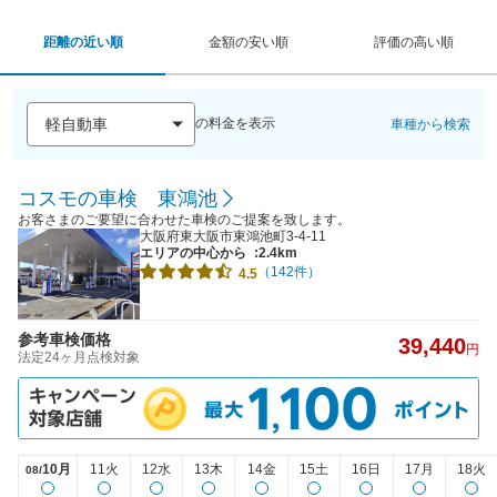
距離の近い順
金額の安い順
評価の高い順
の料金を表示
車種から検索
コスモの車検 東鴻池
お客さまのご要望に合わせた車検のご提案を致します。
大阪府東大阪市東鴻池町3-4-11
エリアの中心から
:2.4km
（142件）
4.5
参考車検価格
39,440
円
法定24ヶ月点検対象
10月
11火
12水
13木
14金
15土
16日
17月
18火
08/