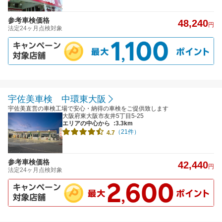
参考車検価格
48,240
円
法定24ヶ月点検対象
宇佐美車検 中環東大阪
宇佐美直営の車検工場で安心・納得の車検をご提供致します
大阪府東大阪市友井5丁目5-25
エリアの中心から
:3.3km
（21件）
4.7
参考車検価格
42,440
円
法定24ヶ月点検対象