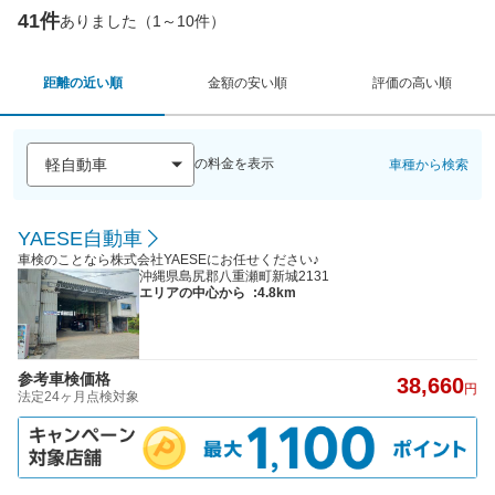
41件
ありました（1～10件）
距離の近い順
金額の安い順
評価の高い順
の料金を表示
車種から検索
YAESE自動車
車検のことなら株式会社YAESEにお任せください♪
沖縄県島尻郡八重瀬町新城2131
エリアの中心から
:4.8km
参考車検価格
38,660
円
法定24ヶ月点検対象