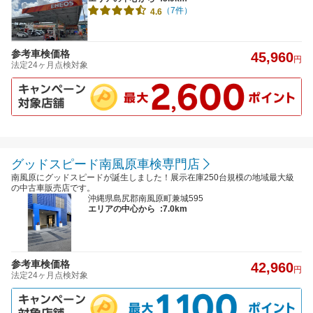
（7件）
4.6
参考車検価格
45,960
円
法定24ヶ月点検対象
グッドスピード南風原車検専門店
南風原にグッドスピードが誕生しました！展示在庫250台規模の地域最大級
の中古車販売店です。
沖縄県島尻郡南風原町兼城595
エリアの中心から
:7.0km
参考車検価格
42,960
円
法定24ヶ月点検対象