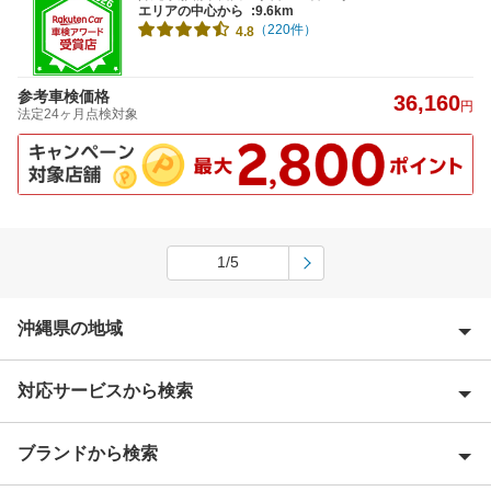
エリアの中心から
:9.6km
（220件）
4.8
参考車検価格
36,160
円
法定24ヶ月点検対象
1/5
沖縄県の地域
対応サービスから検索
石垣市
糸満市
ブランドから検索
Award 受賞店
浦添市