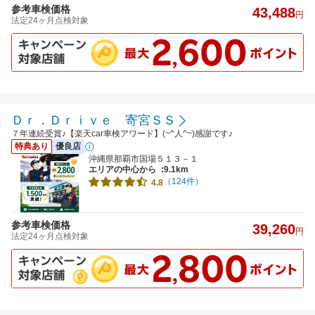
参考車検価格
43,488
円
法定24ヶ月点検対象
Ｄｒ．Ｄｒｉｖｅ 寄宮ＳＳ
７年連続受賞♪【楽天car車検アワード】(~^人^~)感謝です♪
特典あり
優良店
沖縄県那覇市国場５１３－１
エリアの中心から
:9.1km
（124件）
4.8
参考車検価格
39,260
円
法定24ヶ月点検対象