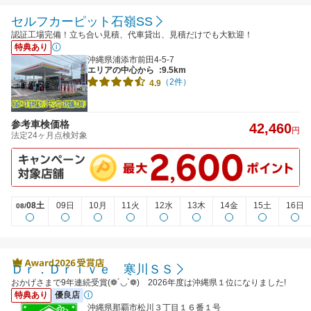
セルフカーピット石嶺SS
認証工場完備！立ち合い見積、代車貸出、見積だけでも大歓迎！
特典あり
沖縄県浦添市前田4-5-7
エリアの中心から
:9.5km
（2件）
4.9
参考車検価格
42,460
円
法定24ヶ月点検対象
08土
09日
10月
11火
12水
13木
14金
15土
16日
08/
Ｄｒ．Ｄｒｉｖｅ 寒川ＳＳ
おかげさまで9年連続受賞(❁´◡`❁) 2026年度は沖縄県１位になりました!
特典あり
優良店
沖縄県那覇市松川３丁目１６番１号