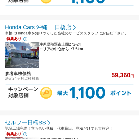
Honda Cars 沖縄 一日橋店
車検はHonda車を知りつくした当社のサービススタッフにお任せ下さい。
特典あり
沖縄県那覇市上間272-24
エリアの中心から
:7.5km
参考車検価格
59,360
円
法定24ヶ月点検対象
セルフ一日橋SS
認証工場完備！立ち合い見積、代車貸出、見積だけでも大歓迎！
特典あり