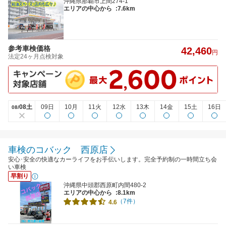
沖縄県那覇市上間274-1
エリアの中心から
:7.6km
参考車検価格
42,460
円
法定24ヶ月点検対象
08土
09日
10月
11火
12水
13木
14金
15土
16日
08/
車検のコバック 西原店
安心･安全の快適なカーライフをお手伝いします。完全予約制の一時間立ち会
い車検
早割り
沖縄県中頭郡西原町内間480-2
エリアの中心から
:8.1km
（7件）
4.6