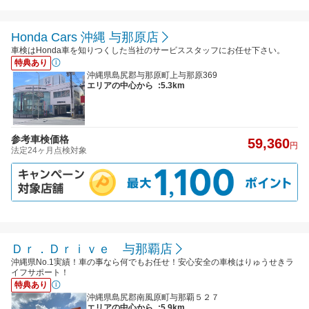
Honda Cars 沖縄 与那原店
車検はHonda車を知りつくした当社のサービススタッフにお任せ下さい。
特典あり
沖縄県島尻郡与那原町上与那原369
エリアの中心から
:5.3km
参考車検価格
59,360
円
法定24ヶ月点検対象
Ｄｒ．Ｄｒｉｖｅ 与那覇店
沖縄県No.1実績！車の事なら何でもお任せ！安心安全の車検はりゅうせきラ
イフサポート！
特典あり
沖縄県島尻郡南風原町与那覇５２７
エリアの中心から
:5.9km